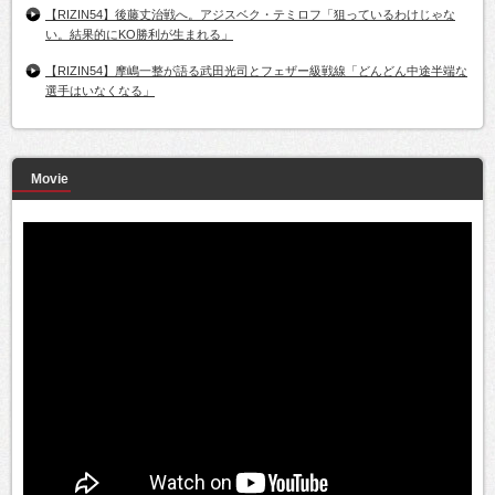
【RIZIN54】後藤丈治戦へ。アジスベク・テミロフ「狙っているわけじゃな
い。結果的にKO勝利が生まれる」
【RIZIN54】摩嶋一整が語る武田光司とフェザー級戦線「どんどん中途半端な
選手はいなくなる」
Movie