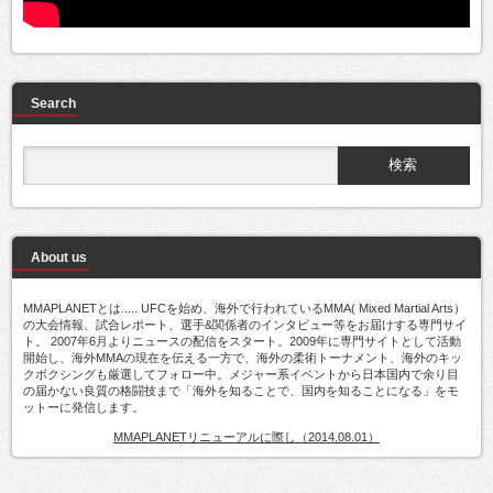
Search
About us
MMAPLANETとは..... UFCを始め、海外で行われているMMA( Mixed Martial Arts）
の大会情報、試合レポート、選手&関係者のインタビュー等をお届けする専門サイ
ト。 2007年6月よりニュースの配信をスタート。2009年に専門サイトとして活動
開始し、海外MMAの現在を伝える一方で、海外の柔術トーナメント、海外のキッ
クボクシングも厳選してフォロー中。メジャー系イベントから日本国内で余り目
の届かない良質の格闘技まで「海外を知ることで、国内を知ることになる」をモ
ットーに発信します。
MMAPLANETリニューアルに際し（2014.08.01）