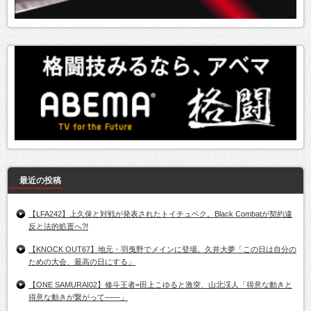
最近の投稿
【LFA242】上久保と対戦が発表されたトイチュベク。Black Combatが契約違
反と法的処置へ?!
【KNOCK OUT67】地元・羽曳野でメインに登場。久井大夢「この日は自分の
ための大会、最高の日にする」
【ONE SAMURAI02】修斗王者=田上こゆると激突、山北渓人「得意な動きと
得意な動きが繋がって――」