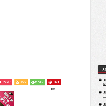
人
【
Pocket
RSS
feedly
Pin it
程
PR
【
「
【