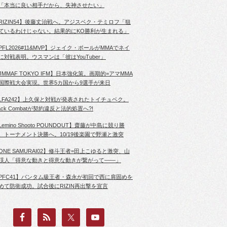
「本当に良い相手だから、失神させたい」
RIZIN54】後藤丈治戦へ。アジスベク・テミロフ「狙
ているわけじゃない。結果的にKO勝利が生まれる」
PFL2026#11&MVP】ジェイク・ポールがMMAでネイ
に対戦表明。ウスマンは「彼はYouTuber」
JMMAF TOKYO IFM】日本強化策。画期的=アマMMA
国際戦大会実現。世界5カ国から9選手が来日
LFA242】上久保と対戦が発表されたトイチュベク。
lack Combatが契約違反と法的処置へ?!
Lemino Shooto POUNDOUT】齋藤が中島に競り勝
、トーナメント決勝へ。10/19後楽園で野瀬と激突
ONE SAMURAI02】修斗王者=田上こゆると激突、山
渓人「得意な動きと得意な動きが繋がって――」
PFC41】バンタム級王者・森永が初回で西に肩固めを
めて防衛成功。試合後にRIZIN再出撃を宣言