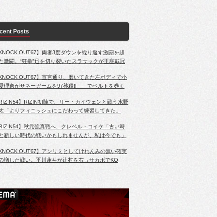
cent Posts
KNOCK OUT67】両者3度ダウンを繰り返す激闘を超
た激闘。“狂拳”迅を切り裂いたスラサックが王座戴冠
KNOCK OUT67】宣言通り、磨いてきた左ボディで小
愛理奈がサネーガームを97秒殺!!――でベルトを巻く
RIZIN54】RIZIN初陣で、リー・カイウェンと戦う水野
太「よりフィニッシュにこだわって練習してきた」
RIZIN54】秋元強真戦へ、クレベル・コイケ「古い時
と新しい時代の戦いかもしれませんが、私は今でも」
KNOCK OUT67】アンリミとしてけれんみの無い確実
の増した戦い。平川蓮斗が辻村を右→サカボでKO