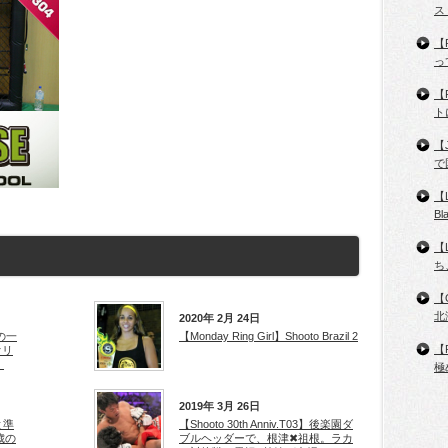
ス
【
っ
【
ト
【
で
【
B
【
ち
【
北
2020年 2月 24日
の一
【Monday Ring Girl】Shooto Brazil 2
【
オリ
」
極
2019年 3月 26日
と準
【Shooto 30th Anniv.T03】後楽園ダ
歳の
ブルヘッダーで、根津✖祖根。ラカ