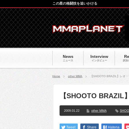
この星の格闘技を追いかける
News
Interview
Re
ニュース
インタビュー
試合
Home
other MMA
【SHOOTO BRAZIL】レ
【SHOOTO BRA
2009.01.22
other MMA
SHOO
Tweet
Share
Hatena