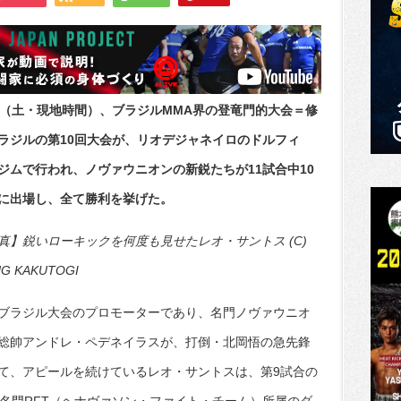
日（土・現地時間）、ブラジルMMA界の登竜門的大会＝修
ラジルの第10回大会が、リオデジャネイロのドルフィ
ジムで行われ、ノヴァウニオンの新鋭たちが11試合中10
に出場し、全て勝利を挙げた。
真】鋭いローキックを何度も見せたレオ・サントス (C)
G KAKUTOGI
ブラジル大会のプロモーターであり、名門ノヴァウニオ
総帥アンドレ・ペデネイラスが、打倒・北岡悟の急先鋒
て、アピールを続けているレオ・サントスは、第9試合の