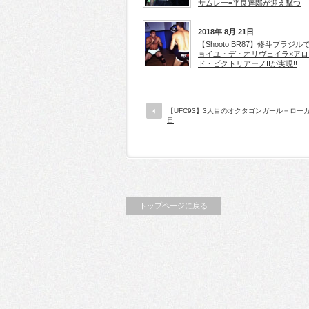
サムレー=平良達郎が迎え撃つ
2018年 8月 21日
【Shooto BR87】修斗ブラジル
ョイユ・デ・オリヴェイラ×アロ
ド・ビクトリアーノIIが実現!!
【UFC93】3人目のオクタゴンガール＝ロー
目
トップページに戻る