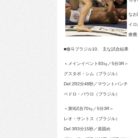
なお
イロ
療費
■修斗ブラジル10、 主な試合結果
＜メインイベント83㎏／5分3R＞
グスタボ・シム（ブラジル）
Def.2R2分48秒／マウントパンチ
ペドロ・パウロ（ブラジル）
＜第9試合70㎏／5分3R＞
レオ・サントス（ブラジル）
Def.3R3分15秒／肩固め