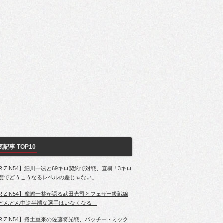
気記事 TOP10
RIZIN54】細川一颯と69キロ契約で対戦、直樹「3キロ
度でどうこうなるレベルの差じゃない」
RIZIN54】摩嶋一整が語る武田光司とフェザー級戦線
どんどん中途半端な選手はいなくなる」
RIZIN54】捲土重来の佐藤将光戦、パッチー・ミック