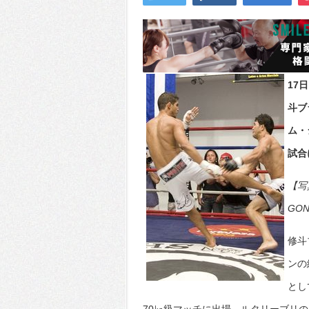
17
斗ブ
ム・
試合
【写
GON
修斗
ンの
とし