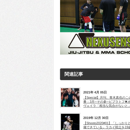
関連記事
2021年 4月 05日
【Special】月刊、青木真也のこ
番：3月─その参─ビブラトフ✖
ヴェイラ「相当な気合がないと
2019年 12月 30日
【Shooto2020#01】「しっかり
備できている」ラカイ戦士を19