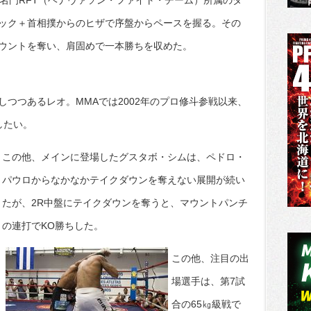
の名門RFT（ヘナヴァソン・ファイト・チーム）所属のダ
ック＋首相撲からのヒザで序盤からペースを握る。その
ウントを奪い、肩固めで一本勝ちを収めた。
つつあるレオ。MMAでは2002年のプロ修斗参戦以来、
したい。
この他、メインに登場したグスタボ・シムは、ペドロ・
パウロからなかなかテイクダウンを奪えない展開が続い
たが、2R中盤にテイクダウンを奪うと、マウントパンチ
の連打でKO勝ちした。
この他、注目の出
場選手は、第7試
合の65㎏級戦で