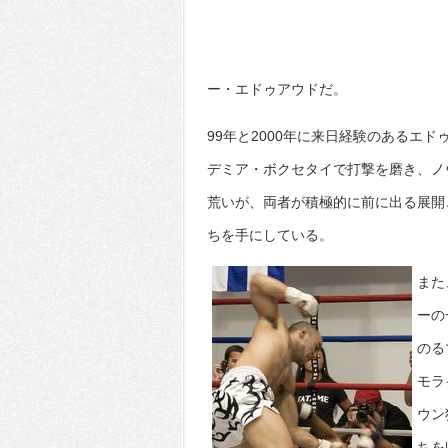
ー・エドゥアウドだ。
99年と2000年に来日経験のあるエ
デミア・ボクセタイで打撃を磨き、ノ
荒いが、両者が積極的に前に出る展開
ちを手にしている。
また
ーの
のる
モラ
ウン
ちを