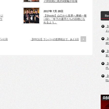
イ対抗戦に黒沢&箕輪が出場
2017年 7月 28日
でジ
【Shooto】山口から世界へ摩嶋一整
Re
ウ
─02─「年下の選手たちの目標にな
れるよう」
【
え
【
ガンに注
【PFC12】ランバーの世界戦まで、あと1日
林
【
新
【
代
【
性