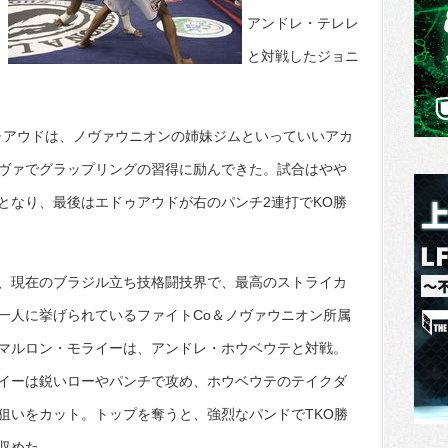
アンドレ・テレレ
と対戦したジョニ
ドゥアウドは、ノヴァウニオンの姉妹ジムといっていいアカ
ヴァでグラップリングの習得に励んできた。試合はやや
となり、最後はエドゥアウドが右のパンチ2連打でKO勝
、現在のブラジル立ち技格闘技界で、最高のストライカ
一人に挙げられているファイトCo＆ノヴァウニオン所属
マルロン・モライーは、アンドレ・ホウベウテと対戦。
イーは鋭いローやパンチで攻め、ホウベウテのテイクダ
狙いをカット。トップを奪うと、強烈なパンドでTKO勝
収めた。