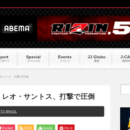
port
Special
Events
JJ Globo
J-C
レポート
スペシャル
イベント
柔術
国内M
オ・サントス、打撃で圧倒
ZIL】レオ・サントス、打撃で圧倒
TO BRAZIL
Pocket
RSS
feedly
Pin it