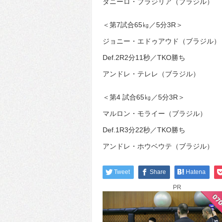
ダニーロ・ブラジリア（ブラジル）
＜第7試合65㎏／5分3R＞
ジョニー・エドゥアウド（ブラジル）
Def.2R2分11秒／TKO勝ち
アンドレ・テレレ（ブラジル）
＜第4 試合65㎏／5分3R＞
マルロン・モライー（ブラジル）
Def.1R3分22秒／TKO勝ち
アンドレ・ホウベウテ（ブラジル）
Tweet
Share
Hatena
PR