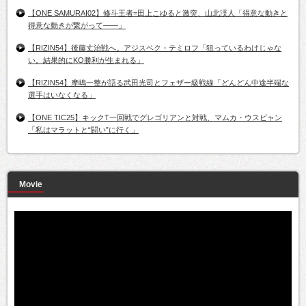
【ONE SAMURAI02】修斗王者=田上こゆると激突、山北渓人「得意な動きと
得意な動きが繋がって――」
【RIZIN54】後藤丈治戦へ。アジスベク・テミロフ「狙っているわけじゃな
い。結果的にKO勝利が生まれる」
【RIZIN54】摩嶋一整が語る武田光司とフェザー級戦線「どんどん中途半端な
選手はいなくなる」
【ONE TIC25】キックT一回戦でグレゴリアンと対戦、マムカ・ウスビャン
「私はマラットと“闘い”に行く」
Movie