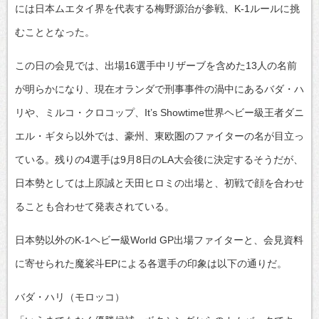
には日本ムエタイ界を代表する梅野源治が参戦、K-1ルールに挑
むこととなった。
この日の会見では、出場16選手中リザーブを含めた13人の名前
が明らかになり、現在オランダで刑事事件の渦中にあるバダ・ハ
リや、ミルコ・クロコップ、It’s Showtime世界ヘビー級王者ダニ
エル・ギタら以外では、豪州、東欧圏のファイターの名が目立っ
ている。残りの4選手は9月8日のLA大会後に決定するそうだが、
日本勢としては上原誠と天田ヒロミの出場と、初戦で顔を合わせ
ることも合わせて発表されている。
日本勢以外のK-1ヘビー級World GP出場ファイターと、会見資料
に寄せられた魔裟斗EPによる各選手の印象は以下の通りだ。
バダ・ハリ（モロッコ）