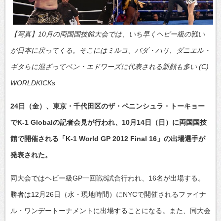
【写真】10月の両国国技館大会では、いち早くヘビー級の戦い
が日本に戻ってくる。そこにはミルコ、バダ・ハリ、ダニエル・
ギタらに混ざってベン・エドワーズに代表される新顔も多い (C)
WORLDKICKs
24日（金）、東京・千代田区のザ・ペニンシュラ・トーキョー
でK-1 Globalの記者会見が行われ、10月14日（日）に両国国技
館で開催される「K-1 World GP 2012 Final 16」の出場選手が
発表された。
同大会ではヘビー級GP一回戦8試合行われ、16名が出場する。
勝者は12月26日（水・現地時間）にNYCで開催されるファイナ
ル・ワンデートーナメントに出場することになる。また、同大会