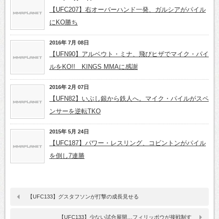
【UFC207】右オーバーハンド一発、ガルシアがパイル
にKO勝ち
2016年 7月 08日
【UFN90】アルベウト・ミナ、飛びヒザでマイク・パイ
ルをKO!! KINGS MMAに感謝
2016年 2月 07日
【UFN82】いぶし銀から鉄人へ。マイク・パイルがスペ
ンサーを逆転TKO
2015年 5月 24日
【UFC187】パワー・レスリング、コビントンがパイル
を倒し7連勝
【UFC133】グスタフソンが打撃の成長見せる
【UFC133】少ない試合展開…フィリッポウが接戦制す