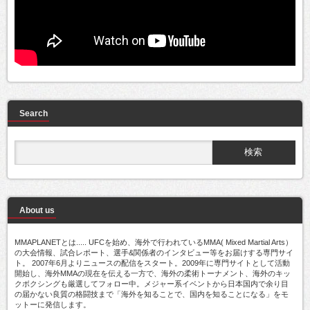
Search
About us
MMAPLANETとは..... UFCを始め、海外で行われているMMA( Mixed Martial Arts）
の大会情報、試合レポート、選手&関係者のインタビュー等をお届けする専門サイ
ト。 2007年6月よりニュースの配信をスタート。2009年に専門サイトとして活動
開始し、海外MMAの現在を伝える一方で、海外の柔術トーナメント、海外のキッ
クボクシングも厳選してフォロー中。メジャー系イベントから日本国内で余り目
の届かない良質の格闘技まで「海外を知ることで、国内を知ることになる」をモ
ットーに発信します。