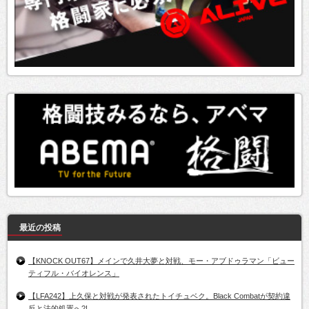
最近の投稿
【KNOCK OUT67】メインで久井大夢と対戦、モー・アブドゥラマン「ビュー
ティフル・バイオレンス」
【LFA242】上久保と対戦が発表されたトイチュベク。Black Combatが契約違
反と法的処置へ?!