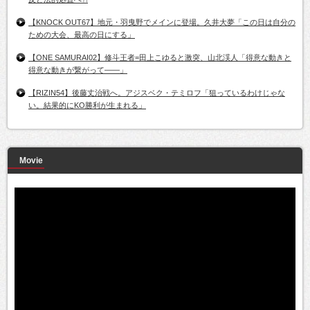
【KNOCK OUT67】地元・羽曳野でメインに登場。久井大夢「この日は自分の
ための大会、最高の日にする」
【ONE SAMURAI02】修斗王者=田上こゆると激突、山北渓人「得意な動きと
得意な動きが繋がって――」
【RIZIN54】後藤丈治戦へ。アジスベク・テミロフ「狙っているわけじゃな
い。結果的にKO勝利が生まれる」
Movie