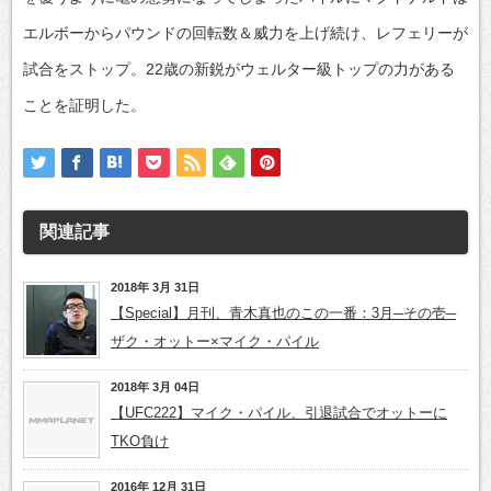
エルボーからパウンドの回転数＆威力を上げ続け、レフェリーが
試合をストップ。22歳の新鋭がウェルター級トップの力がある
ことを証明した。
関連記事
2018年 3月 31日
【Special】月刊、青木真也のこの一番：3月─その壱─
ザク・オットー×マイク・パイル
2018年 3月 04日
【UFC222】マイク・パイル、引退試合でオットーに
TKO負け
2016年 12月 31日