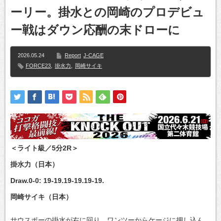
ーリー。掛水との岡崎のプロデビュ
ー戦はダウン応酬の末ドローに
2026.05.24
Report
J-CAGE
FORCE23
,
掛水力
,
岡崎サイキ
＜ライト級／5分2R＞
掛水力（日本）
Draw.0-0: 19-19.19-19.19-19.
岡崎サイキ（日本）
サウスポーの掛水が右に回り、ワンツーからケージに押し込ん