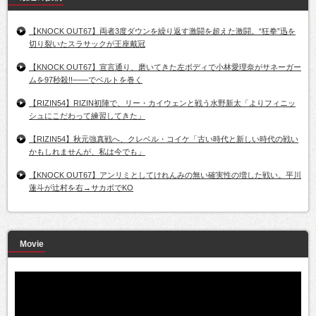
【KNOCK OUT67】両者3度ダウンを繰り返す激闘を超えた激闘。“狂拳”迅を
切り裂いたスラサックが王座戴冠
【KNOCK OUT67】宣言通り、磨いてきた左ボディで小林愛理奈がサネーガー
ムを97秒殺!!――でベルトを巻く
【RIZIN54】RIZIN初陣で、リー・カイウェンと戦う水野新太「よりフィニッ
シュにこだわって練習してきた」
【RIZIN54】秋元強真戦へ、クレベル・コイケ「古い時代と新しい時代の戦い
かもしれませんが、私は今でも」
【KNOCK OUT67】アンリミとしてけれんみの無い確実性の増した戦い。平川
蓮斗が辻村を右→サカボでKO
Movie