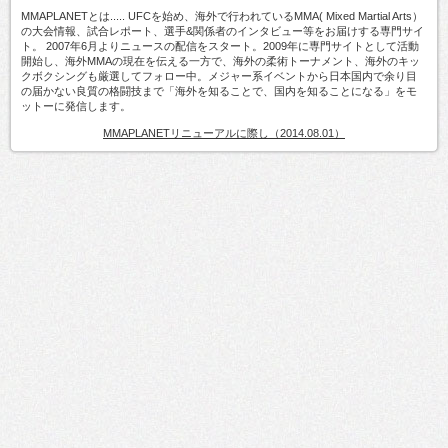
MMAPLANETとは..... UFCを始め、海外で行われているMMA( Mixed Martial Arts）
の大会情報、試合レポート、選手&関係者のインタビュー等をお届けする専門サイ
ト。 2007年6月よりニュースの配信をスタート。2009年に専門サイトとして活動
開始し、海外MMAの現在を伝える一方で、海外の柔術トーナメント、海外のキッ
クボクシングも厳選してフォロー中。メジャー系イベントから日本国内で余り目
の届かない良質の格闘技まで「海外を知ることで、国内を知ることになる」をモ
ットーに発信します。
MMAPLANETリニューアルに際し（2014.08.01）