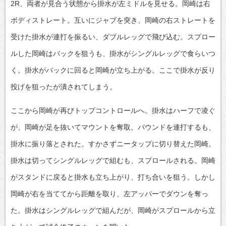
2R、両者が見合う状態から掛水が左ミドルを見せる。岡崎は右
ボディストレート。互いにジャブを突き、岡崎の右ストレートを
受けた掛水が連打を振るい、ダブルレッグで飛び込む。スプロー
ルした岡崎はバックを狙うも、掛水がシングルレッグで食らいつ
く。掛水がバックに回ると岡崎が立ち上がる。ここで掛水が反り
投げを狙ったが潰されてしまう。
ここから岡崎が再びトップコントロールへ。掛水はハーフで凌ぐ
が、岡崎が足を抜いてマウントを奪取。パウンドを連打するも、
掛水に振り落とされた。すかさずニータップに切り替えた岡崎。
掛水は切ってシングルレッグで組むも、スプロールされる。岡崎
がスタンドに戻ると掛水も立ち上がり、打ち合いを狙う。しかし
岡崎が右を当ててから距離を取り、左アッパーでダウンを奪っ
た。掛水はシングルレッグで組んだが、岡崎がスプロールから立