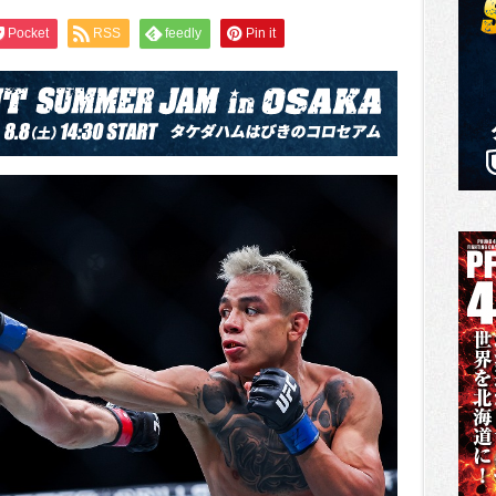
Pocket
RSS
feedly
Pin it