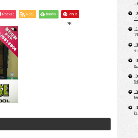
ト
【
Pocket
RSS
feedly
Pin it
「
PR
【
で
【
イ
【
ち
【
決
【
極
【
戦