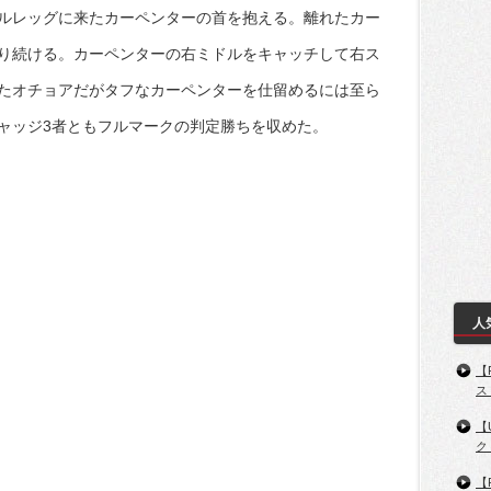
ルレッグに来たカーペンターの首を抱える。離れたカー
り続ける。カーペンターの右ミドルをキャッチして右ス
たオチョアだがタフなカーペンターを仕留めるには至ら
ャッジ3者ともフルマークの判定勝ちを収めた。
人
【
ス
【
ク
【