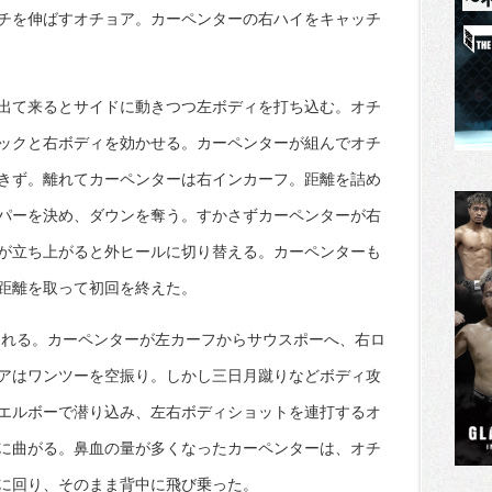
チを伸ばすオチョア。カーペンターの右ハイをキャッチ
出て来るとサイドに動きつつ左ボディを打ち込む。オチ
ックと右ボディを効かせる。カーペンターが組んでオチ
きず。離れてカーペンターは右インカーフ。距離を詰め
パーを決め、ダウンを奪う。すかさずカーペンターが右
が立ち上がると外ヒールに切り替える。カーペンターも
距離を取って初回を終えた。
られる。カーペンターが左カーフからサウスポーへ、右ロ
アはワンツーを空振り。しかし三日月蹴りなどボディ攻
エルボーで潜り込み、左右ボディショットを連打するオ
に曲がる。鼻血の量が多くなったカーペンターは、オチ
に回り、そのまま背中に飛び乗った。