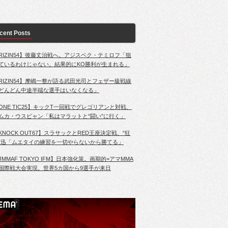
cent Posts
RIZIN54】後藤丈治戦へ。アジスベク・テミロフ「狙
ているわけじゃない。結果的にKO勝利が生まれる」
RIZIN54】摩嶋一整が語る武田光司とフェザー級戦線
どんどん中途半端な選手はいなくなる」
ONE TIC25】キックT一回戦でグレゴリアンと対戦、
ムカ・ウスビャン「私はマラットと“闘い”に行く」
KNOCK OUT67】スラサックとRED王座決定戦、“狂
”迅「ムエタイの練習を一切やらないから勝てる」
JMMAF TOKYO IFM】日本強化策。画期的=アマMMA
国際戦大会実現。世界5カ国から9選手が来日