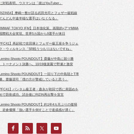
に対戦表明。ウスマンは「彼はYouTuber」
RIZIN54】摩嶋一整が語る武田光司とフェザー級戦線
どんどん中途半端な選手はいなくなる」
JMMAF TOKYO IFM】日本強化策。画期的=アマMMA
国際戦大会実現。世界5カ国から9選手が来日
PFC41】再起戦で吹田琢とフェザー級王座を争うジェ
ク・ウィルキンス「5R戦うつもりはないですね」
Lemino Shooto POUNDOUT】齋藤が中島に競り勝
、トーナメント決勝へ。10/19後楽園で野瀬と激突
Lemino Shooto POUNDOUT】一回り下の中島陸とT準
勝。齋藤奨司「僕の方が警戒していると思う」
PFC41】バンタム級王者・森永が初回で西に肩固めを
めて防衛成功。試合後にRIZIN再出撃を宣言
Lemino Shooto POUNDOUT】約1年4カ月ぶりの復帰
、岩倉優輝「強い選手を倒すことで達成感が湧く」