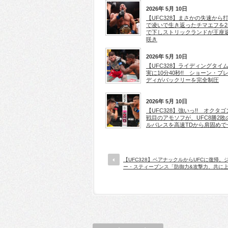
2026年 5月 10日
【UFC328】まさかの失速から
で凌いで生き返ったチマエフを2-
で下しストリックランドが王座
咲き
2026年 5月 10日
【UFC328】ライディングタイ
実に10分40秒!! ショーン・ブ
ディがバックリーを完全制圧
2026年 5月 10日
【UFC328】強いっ!! オクタゴ
戦目のアモソフが、UFC8勝2敗
ルバレスを高速TDから肩固めで
【UFC328】ベアナックルからUFCに復帰。
ー・スティーブンス「防御力&攻撃力、共に