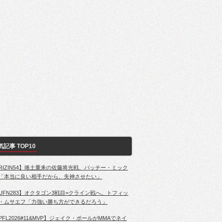
気記事 TOP10
RIZIN54】捲土重来の佐藤将光戦、パッチー・ミック
「本当に良い相手だから、失神させたい」
UFN283】オクタゴン3戦目=クライン戦へ。トフィッ
・ムサエフ「力強い勝ち方ができるだろう」
PFL2026#11&MVP】ジェイク・ポールがMMAでネイ