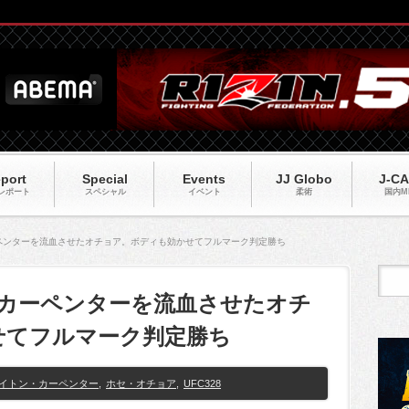
port
Special
Events
JJ Globo
J-C
レポート
スペシャル
イベント
柔術
国内M
ーペンターを流血させたオチョア。ボディも効かせてフルマーク判定勝ち
ブでカーペンターを流血させたオチ
せてフルマーク判定勝ち
イトン・カーペンター
,
ホセ・オチョア
,
UFC328