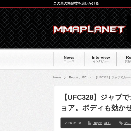
この星の格闘技を追いかける
News
Interview
Re
ニュース
インタビュー
試合
Home
Report
,
UFC
【UFC328】ジャブでカ
【UFC328】ジャ
ョア。ボディも効か
2026.05.10
Report
UFC
クレ