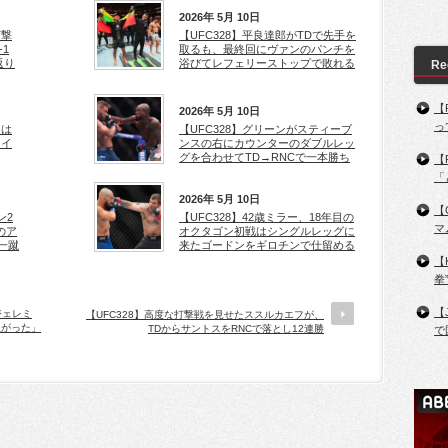
2026年 5月 10日
打撃
【UFC328】平良達郎がTDで先手を
1
取るも、最終回にヴァンのパンチを
返り
浴びてレフェリーストップで敗れる
Re
【
2026年 5月 10日
っ
ムは
【UFC328】グリーンがスティーブ
レイ
ンスの右にカウンターのダブルレッ
グを合わせてTD→RNCで一本勝ち
【
「
2026年 5月 10日
【
ン2
【UFC328】42歳ミラー、18年目の
マ
のア
オクタゴン初戦はシングルレッグに
一蹴
来たゴードンをギロチンで仕留める
【
拳
【
ジェレミ
【UFC328】高度な打撃戦を見せたススルカエフが、
上がった」
TDからサントスをRNCで落とし12連勝
で