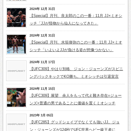
2024年 12月 31日
【Special】月刊、良太郎のこの一番：11月 JJ×ミオシ
ッチ「JJが怪物から仙人になってきた」
2024年 12月 31日
【Special】月刊、水垣偉弥のこの一番：11月 JJ×ミオ
シッチ「いよいよJJが負ける姿が想像つかない」
2024年 11月 17日
【UFC309】やはり別格、ジョン・ジョーンズがスピニ
ングバックキックでKO勝ち。ミオシッチは引退宣言
2024年 11月 15日
【UFC309】展望 余人をもって代え難き存在=ジョー
ンズ×普通の男であることに価値を置くミオシッチ
2023年 3月 05日
【UFC285】グッドシェイプでなくても強いJJ。ジョ
ン・ジョーンズが124秒でUFC世界ヘビー級王者に