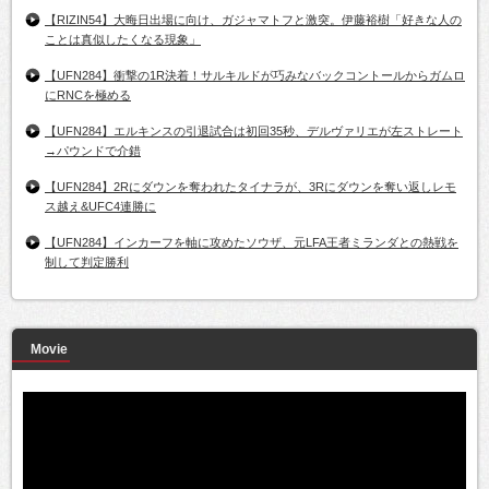
【RIZIN54】大晦日出場に向け、ガジャマトフと激突。伊藤裕樹「好きな人の
ことは真似したくなる現象」
【UFN284】衝撃の1R決着！サルキルドが巧みなバックコントールからガムロ
にRNCを極める
【UFN284】エルキンスの引退試合は初回35秒、デルヴァリエが左ストレート
→パウンドで介錯
【UFN284】2Rにダウンを奪われたタイナラが、3Rにダウンを奪い返しレモ
ス越え&UFC4連勝に
【UFN284】インカーフを軸に攻めたソウザ、元LFA王者ミランダとの熱戦を
制して判定勝利
Movie