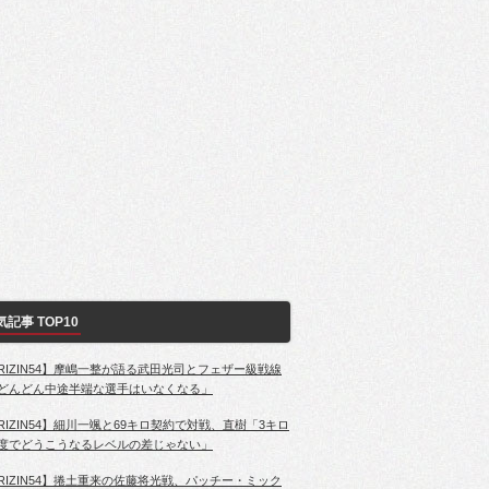
気記事 TOP10
RIZIN54】摩嶋一整が語る武田光司とフェザー級戦線
どんどん中途半端な選手はいなくなる」
RIZIN54】細川一颯と69キロ契約で対戦、直樹「3キロ
度でどうこうなるレベルの差じゃない」
RIZIN54】捲土重来の佐藤将光戦、パッチー・ミック