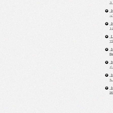
ス
【
っ
【
ト
【
で
【
B
【
イ
【
ち
【
決