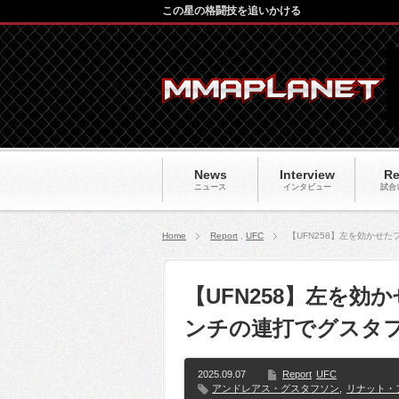
この星の格闘技を追いかける
News
Interview
Re
ニュース
インタビュー
試合
Home
Report
,
UFC
【UFN258】左を効かせ
【UFN258】左を
ンチの連打でグスタフ
2025.09.07
Report
UFC
アンドレアス・グスタフソン
,
リナット・