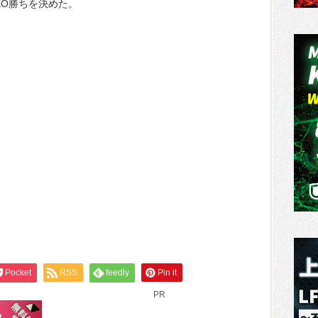
KO勝ちを決めた。
Pocket
RSS
feedly
Pin it
PR