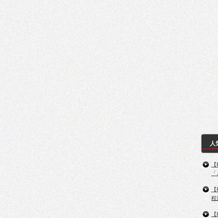
人
【
「
【
程
【