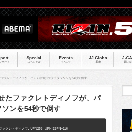
port
Special
Events
JJ Globo
J-C
レポート
スペシャル
イベント
柔術
国内M
たファクレトディノフが、パンチの連打でグスタフソンを54秒で倒す
効かせたファクレトディノフが、パ
ソンを54秒で倒す
ファクレトディノフ
,
UFN258
,
UFN ESPN+116