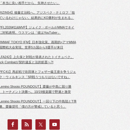
「本当に良い相手だから、失神させたい」
RIZIN54】後藤丈治戦へ。アジスベク・テミロフ「狙
ているわけじゃない。結果的にKO勝利が生まれる」
PFL2026#11&MVP】ジェイク・ポールがMMAでネイ
に対戦表明。ウスマンは「彼はYouTuber」
JMMAF TOKYO IFM】日本強化策。画期的=アマMMA
国際戦大会実現。世界5カ国から9選手が来日
LFA242】上久保と対戦が発表されたトイチュベク。
lack Combatが契約違反と法的処置へ?!
PFC41】再起戦で吹田琢とフェザー級王座を争うジェ
ク・ウィルキンス「5R戦うつもりはないですね」
Lemino Shooto POUNDOUT】齋藤が中島に競り勝
、トーナメント決勝へ。10/19後楽園で野瀬と激突
Lemino Shooto POUNDOUT】一回り下の中島陸とT準
勝。齋藤奨司「僕の方が警戒していると思う」