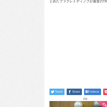
とめたファクレトディノフが速攻のT
Tweet
Share
Hatena
PR