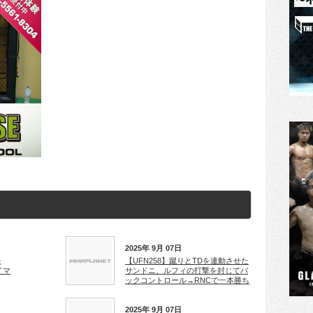
2025年 9月 07日
続
【UFN258】蹴りとTDを連動させた
イマ
サンドニ、ルフィの打撃を封じてバ
ックコントロール→RNCで一本勝ち
2025年 9月 07日