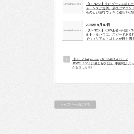
【UFN258】先にダウンを許し
ョーンズが逆襲。最後はマウン
らのヒジ連打でオキに逆転TKO
2025年 9月 07日
【UFN258】KSW王者=手強い
ルト・ルハワに、スピードある
でウィリアム・ゴミスが勝ち切
【DEEP Tokyo Imapct2025#04 & DEEP
JEWELS50】計量よもやま話。中国勢はリ
がお気に入り!!
トップページに戻る