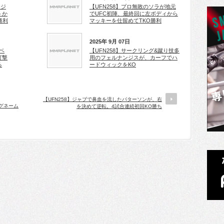
たジ
【UFN258】プロ無敗のソラが地元
トか
でUFC初陣、最終回に左ボディから
勝利
マッキーを仕留めてTKO勝利
2025年 9月 07日
ロベ
【UFN258】サークリング&蹴り技多
打撃
用のフェルナンジスが、カーフでハ
る
ードウィックをKO
【UFN258】ジャブで鼻血を流したパターソンが、右
ングネーム
を決めて逆転。4試合連続初回KO勝ち