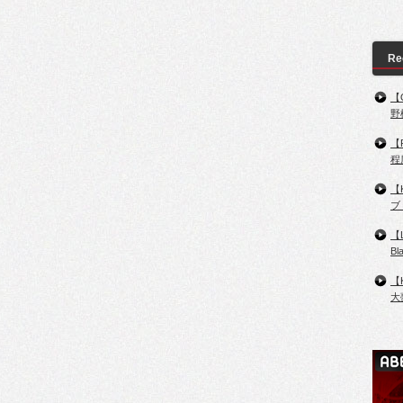
Re
【
野
【
程
【
ブ
【
B
【
大