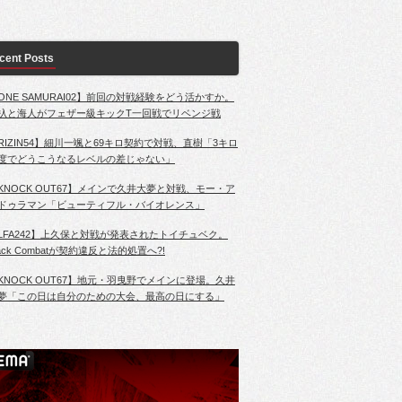
cent Posts
ONE SAMURAI02】前回の対戦経験をどう活かすか。
杁と海人がフェザー級キックT一回戦でリベンジ戦
RIZIN54】細川一颯と69キロ契約で対戦、直樹「3キロ
度でどうこうなるレベルの差じゃない」
KNOCK OUT67】メインで久井大夢と対戦、モー・ア
ドゥラマン「ビューティフル・バイオレンス」
LFA242】上久保と対戦が発表されたトイチュベク。
lack Combatが契約違反と法的処置へ?!
KNOCK OUT67】地元・羽曳野でメインに登場。久井
夢「この日は自分のための大会、最高の日にする」