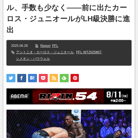
ル、手数も少なく――前に出たカー
ロス・ジュニオールがLH級決勝に進
出
2025.06.28
Report
PFL
アントニオ・カーロス・ジュニオール
,
PFL WT2025#07
,
シメオン・パウウェル