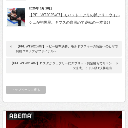
2025年 6月 28日
【PFL WT2025#07】モハメド・アリの孫アリ・ウォル
シュが初黒星。ギブスの肩固めで逆転の一本負け
【PFL WT2025#07】ヘビー級準決勝、モルドフスキーの急所へのヒザで
悶絶ロマノフがファイナルへ
【PFL WT2025#07】ロスタがジェフリーにスプリット判定勝ちでリベン
ジ達成。ミドル級T決勝進出
トップページに戻る