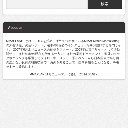
About us
MMAPLANETとは..... UFCを始め、海外で行われているMMA( Mixed Martial Arts）
の大会情報、試合レポート、選手&関係者のインタビュー等をお届けする専門サイ
ト。 2007年6月よりニュースの配信をスタート。2009年に専門サイトとして活動
開始し、海外MMAの現在を伝える一方で、海外の柔術トーナメント、海外のキッ
クボクシングも厳選してフォロー中。メジャー系イベントから日本国内で余り目
の届かない良質の格闘技まで「海外を知ることで、国内を知ることになる」をモ
ットーに発信します。
MMAPLANETリニューアルに際し（2014.08.01）