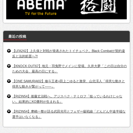
最近の投稿
【LFA242】上久保と対戦が発表されたトイチュベク。Black Combatが契約違
反と法的処置へ?!
【KNOCK OUT67】地元・羽曳野でメインに登場。久井大夢「この日は自分の
ための大会、最高の日にする」
【ONE SAMURAI02】修斗王者=田上こゆると激突、山北渓人「得意な動きと
得意な動きが繋がって――」
【RIZIN54】後藤丈治戦へ。アジスベク・テミロフ「狙っているわけじゃな
い。結果的にKO勝利が生まれる」
【RIZIN54】摩嶋一整が語る武田光司とフェザー級戦線「どんどん中途半端な
選手はいなくなる」