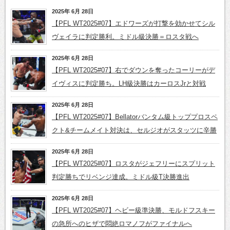
2025年 6月 28日
【PFL WT2025#07】エドワーズが打撃を効かせてシル
ヴェイラに判定勝利。ミドル級決勝＝ロスタ戦へ
2025年 6月 28日
【PFL WT2025#07】右でダウンを奪ったコーリーがデ
イヴィスに判定勝ち。LH級決勝はカーロスJrと対戦
2025年 6月 28日
【PFL WT2025#07】Bellatorバンタム級トッププロスペ
クト&チームメイト対決は、セルジオがスタッツに辛勝
2025年 6月 28日
【PFL WT2025#07】ロスタがジェフリーにスプリット
判定勝ちでリベンジ達成。ミドル級T決勝進出
2025年 6月 28日
【PFL WT2025#07】ヘビー級準決勝、モルドフスキー
の急所へのヒザで悶絶ロマノフがファイナルへ