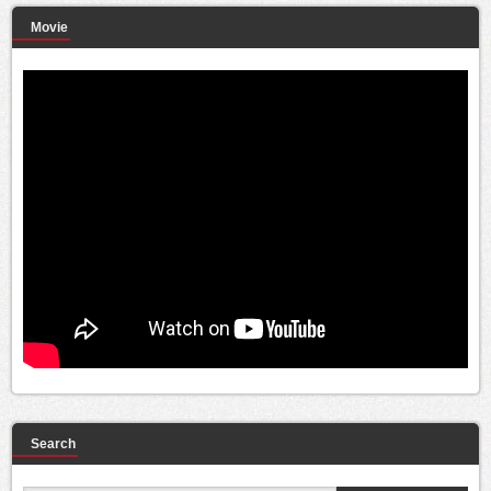
Movie
Search