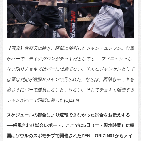
【写真】佐藤天に続き、阿部に勝利したジャン・ユンソン。打撃
がパーで、テイクダウンがチョキだとしても──フィニッシュし
ない限りチョキではパーには勝てない。そんなジャンケンとして
は歪は判定が佐藤✕ジャンで見られた。ならば、阿部もチョキを
出さずにパーで勝負しないといけない。そしてチョキも駆使する
ジャンがパーで阿部に勝った(C)ZFN
スケジュールの都合により速報できなかった試合をお伝えする
──帳尻合わせ試合レポート。ここでは5日（土・現地時間）に韓
国はソウルのスポモチブで開催されたZFN ORIZIN01からメイ