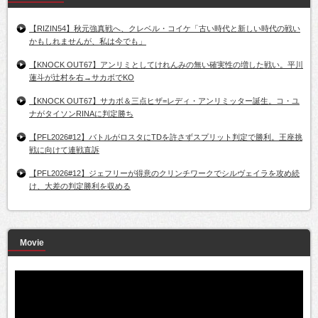
【RIZIN54】秋元強真戦へ、クレベル・コイケ「古い時代と新しい時代の戦い
かもしれませんが、私は今でも」
【KNOCK OUT67】アンリミとしてけれんみの無い確実性の増した戦い。平川
蓮斗が辻村を右→サカボでKO
【KNOCK OUT67】サカボ＆三点ヒザ=レディ・アンリミッター誕生。コ・ユ
ナがタイソンRINAに判定勝ち
【PFL2026#12】バトルがロスタにTDを許さずスプリット判定で勝利。王座挑
戦に向けて連戦直訴
【PFL2026#12】ジェフリーが得意のクリンチワークでシルヴェイラを攻め続
け、大差の判定勝利を収める
Movie