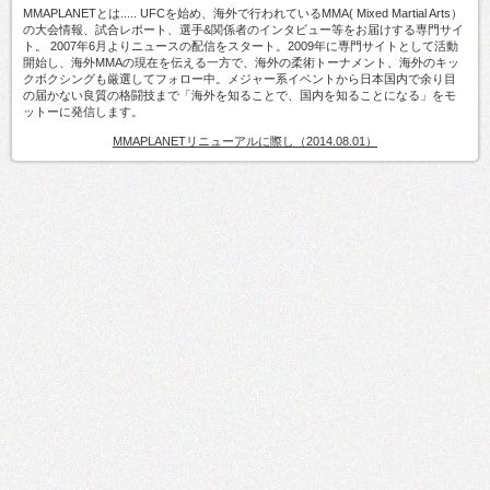
MMAPLANETとは..... UFCを始め、海外で行われているMMA( Mixed Martial Arts）
の大会情報、試合レポート、選手&関係者のインタビュー等をお届けする専門サイ
ト。 2007年6月よりニュースの配信をスタート。2009年に専門サイトとして活動
開始し、海外MMAの現在を伝える一方で、海外の柔術トーナメント、海外のキッ
クボクシングも厳選してフォロー中。メジャー系イベントから日本国内で余り目
の届かない良質の格闘技まで「海外を知ることで、国内を知ることになる」をモ
ットーに発信します。
MMAPLANETリニューアルに際し（2014.08.01）