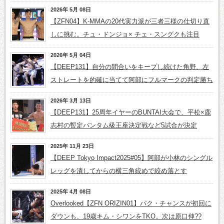
2026年 5月 08日
【ZFN04】K-MMAの20代実力派が三者三様の仕切り直
しに挑む。チュ・ドンジョ× チェ・スングクも注目
2026年 5月 04日
【DEEP131】自分の間合いをキープし続けた角野、左
ストレートを的確に当てて阿部にフルマークの判定勝ち
2026年 3月 13日
【DEEP131】25周年イヤーのBUNTAI大会で、平松×鹿
志村の暫定バンタム級王座決定戦など5試合が決定
2025年 11月 23日
【DEEP Tokyo Impact2025#05】阿部が小林のシングル
レッグを潰してからの横三角絞めで絞め落とす
2025年 4月 08日
Overlooked【ZFN ORIZIN01】パク・チャンスが初回に
ダウンも、19歳キム・シワンをTKO。次は原口伸??