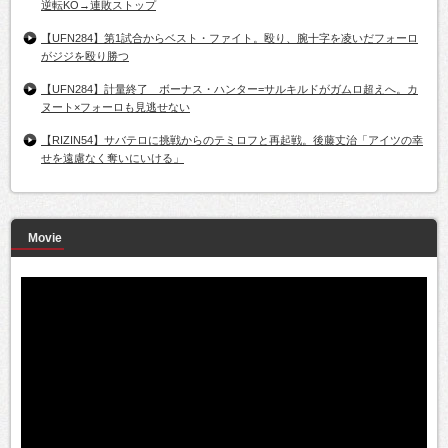
逆転KO→連敗ストップ
【UFN284】第1試合からベスト・ファイト。殴り、腕十字を凌いだフォーロ
がジジを殴り勝つ
【UFN284】計量終了 ボーナス・ハンター=サルキルドがガムロ超えへ。カ
ヌート×フォーロも見逃せない
【RIZIN54】サバテロに挑戦からのテミロフと再起戦。後藤丈治「アイツの幸
せを遠慮なく奪いにいける」
Movie