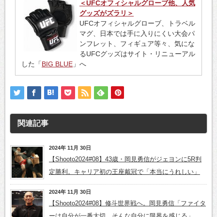
＜UFCオフィシャルグローブ他、人気
グッズがズラリ＞
UFCオフィシャルグローブ、トラベル
マグ、日本では手に入りにくい大会パ
ンフレット、フィギュア等々、気にな
るUFCグッズはサイト・リニューアル
した「
BIG BLUE
」へ
関連記事
2024年 11月 30日
【Shooto2024#08】43歳・岡見勇信がジェヨンに5R判
定勝利。キャリア初の王座戴冠で「本当にうれしい」
2024年 11月 30日
【Shooto2024#08】修斗世界戦へ。岡見勇信「ファイタ
ーは自分が一番大切。そんな自分に限界を感じる」