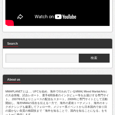
Search
About us
MMAPLANETとは..... UFCを始め、海外で行われているMMA( Mixed Martial Arts）
の大会情報、試合レポート、選手&関係者のインタビュー等をお届けする専門サイ
ト。 2007年6月よりニュースの配信をスタート。2009年に専門サイトとして活動
開始し、海外MMAの現在を伝える一方で、海外の柔術トーナメント、海外のキッ
クボクシングも厳選してフォロー中。メジャー系イベントから日本国内で余り目
の届かない良質の格闘技まで「海外を知ることで、国内を知ることになる」をモ
ットーに発信します。