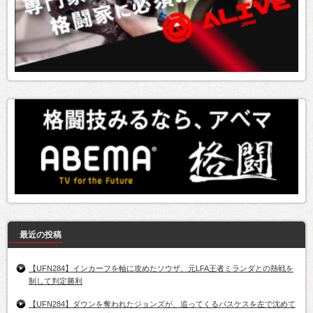
最近の投稿
【UFN284】インカーフを軸に攻めたソウザ、元LFA王者ミランダとの熱戦を
制して判定勝利
【UFN284】ダウンを奪われたジョンズが、追ってくるバスケスを左で沈めて