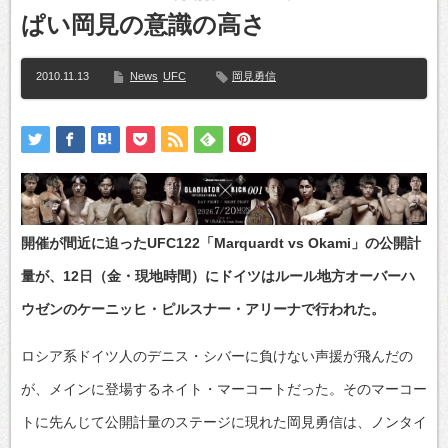
ぱい岡見の意識の高さ
2010.11.13
News
UFC
岡見勇信
開催が間近に迫ったUFC122「Marquardt vs Okami」の公開計
量が、12日（金・現地時間）にドイツはルール地方オーバーハ
ウゼンのケーニッヒ・ピルスナー・アリーナで行われた。
ロシア系ドイツ人のデニス・シバーに負けない声援が飛んだの
が、メインに登場するネイト・マーコートだった。そのマーコー
トに先んじて公開計量のステージに現れた岡見勇信は、ノンタイ