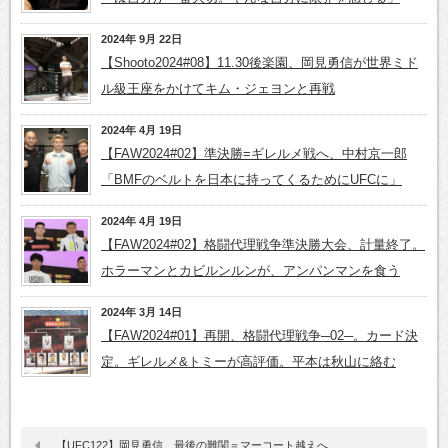
2024年 9月 22日
【Shooto2024#08】11.30後楽園、岡見勇信が世界ミド
ル級王座をかけてキム・ジェヨンと再戦
2024年 4月 19日
【FAW2024#02】準決勝=ギレルメ戦へ、中村京一郎
「BMFのベルトを日本に持ってくるためにUFCに」
2024年 4月 19日
【FAW2024#02】格闘代理戦争準決勝大会、計量終了。
ホラーマンとカビルンルンが、アンパンマンを食う
2024年 3月 14日
【FAW2024#01】再開、格闘代理戦争─02─。カード決
定。ギレルメ&トミーが高評価。平本は秋山に絡む
【UFC122】岡見勇信、最後の難関＝マーコート越えへ