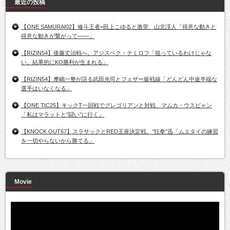
最近の投稿
【ONE SAMURAI02】修斗王者=田上こゆると激突、山北渓人「得意な動きと
得意な動きが繋がって――」
【RIZIN54】後藤丈治戦へ。アジスベク・テミロフ「狙っているわけじゃな
い。結果的にKO勝利が生まれる」
【RIZIN54】摩嶋一整が語る武田光司とフェザー級戦線「どんどん中途半端な
選手はいなくなる」
【ONE TIC25】キックT一回戦でグレゴリアンと対戦、マムカ・ウスビャン
「私はマラットと“闘い”に行く」
【KNOCK OUT67】スラサックとRED王座決定戦、“狂拳”迅「ムエタイの練習
を一切やらないから勝てる」
Movie