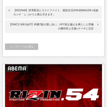
【RIZIN48】伊澤星花とラストファイト、競技生活20年&MMA10年=浅倉
カンナ「しっかりと燃え尽きます」
【DWCS S08 Ep07】85勝7敗の潰し合い。UFC戦士越えを果たした究極
の勝利至上主義=クーチに注目
トップページに戻る