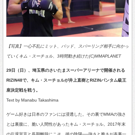
【写真】一心不乱にミット、パッド、スパーリング相手に向かっ
ていくキム・スーチョル、3時間動き続けた(C)MMAPLANET
29日（日）、埼玉県のさいたまスーパーアリーナで開催される
RIZIN48で、キム・スーチョルが井上直樹とRIZINバンタム級王
座決定戦を戦う。
Text by Manabu Takashima
ゲーム好きは日本のファンには浸透した。その裏でMMAの強さ
とは裏腹に、脆い人間性があったキム・スーチョル。2017年末
の引退宣言と長期離脱にこそ、彼の陰陽──強さと脆さが表裏一