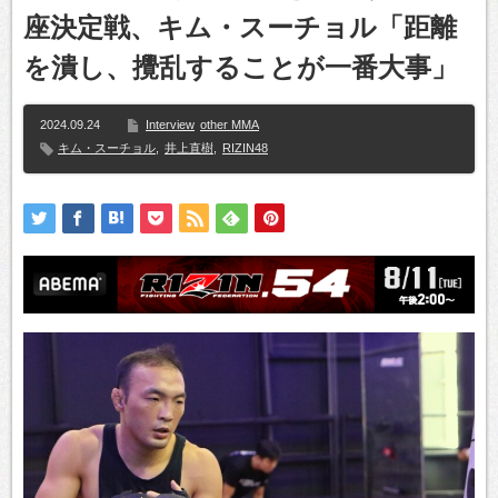
座決定戦、キム・スーチョル「距離
を潰し、攪乱することが一番大事」
2024.09.24
Interview
other MMA
キム・スーチョル
,
井上直樹
,
RIZIN48