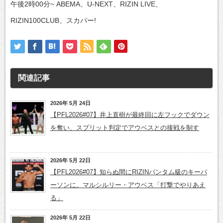
午後2時00分~ ABEMA、U-NEXT、RIZIN LIVE、
RIZIN100CLUB、スカパー!
関連記事
2026年 5月 24日
【PFL2026#07】井上直樹が最終回に左フックでダウン
を奪い、スプリット判定でアウベスとの接戦を制す
2026年 5月 22日
【PFL2026#07】知らぬ間にRIZINバンタム級のキーパ
ーソンに。マルシルリー・アウベス「打撃でやりあえ
る」
2026年 5月 22日