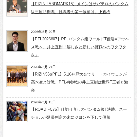
【RIZIN LANDMARK15】メインはサバテロのバンタム
級王座防衛戦、挑戦者の第一候補は井上直樹
2026年 5月 20日
【PFL2026#07】PFLバンタム級ワールドT優勝=アウベ
ス戦へ。井上直樹「嬉しさと新しい挑戦へのワクワク
さ」
2026年 3月 27日
【RIZIN53&PFL】5.10神戸大会でリー・カイウェンが
高木凌と対戦。PFL初参戦の井上直樹は世界T王者と激
突
2026年 3月 15日
【ROAD FC76】仕切り直しのバンタム級T決勝、スー
チョルが延長判定の末にジヨンを下して優勝