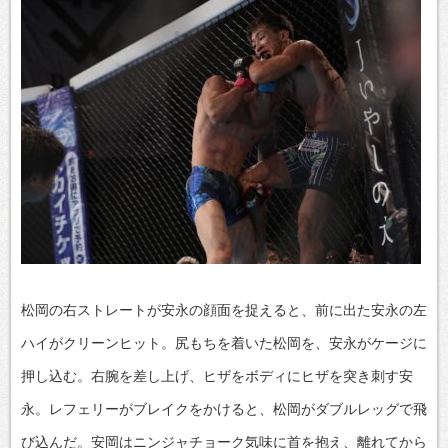
松岡の右ストレートが安永の顔面を捉えると、前に出た安永の左
ハイがクリーンヒット。尻もちを着いた松岡を、安永がケージに
押し込む。右腕を差し上げ、ヒザをボディにヒザを突き刺す安
永。レフェリーがブレイクをかけると、松岡がダブルレッグで飛
び込んだ。安岡はニンジャチョーク気味に首を抱え、離れてから