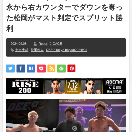
永から右カウンターでダウンを奪っ
た松岡がマスト判定でスプリット勝
利
2024.09.08
Report
J-CAGE
安永吏成
,
松岡疾人
,
DEEP Tokyo Impact2024#04