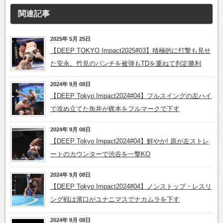
関連記事
2025年 5月 25日
【DEEP TOKYO Impact2025#03】積極的に打撃も見せ
た安永。竹見のパンチを被弾もTDを重ねて判定勝利
2024年 9月 08日
【DEEP Tokyo Impact2024#04】フルスイングの左ハイ
で攻め立てた魚井が梶本をフルマークで下す
2024年 9月 08日
【DEEP Tokyo Impact2024#04】鮮やか! 原が左ストレ
ートのカウンターで渋谷を一撃KO
2024年 9月 08日
【DEEP Tokyo Impact2024#04】ノンストップ・レスリ
ング戦は濱口がユナニマスでナカムラを下す
2024年 9月 08日