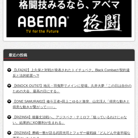
最近の投稿
【LFA242】上久保と対戦が発表されたトイチュベク。Black Combatが契約違
反と法的処置へ?!
【KNOCK OUT67】地元・羽曳野でメインに登場。久井大夢「この日は自分の
ための大会、最高の日にする」
【ONE SAMURAI02】修斗王者=田上こゆると激突、山北渓人「得意な動きと
得意な動きが繋がって――」
【RIZIN54】後藤丈治戦へ。アジスベク・テミロフ「狙っているわけじゃな
い。結果的にKO勝利が生まれる」
【RIZIN54】摩嶋一整が語る武田光司とフェザー級戦線「どんどん中途半端な