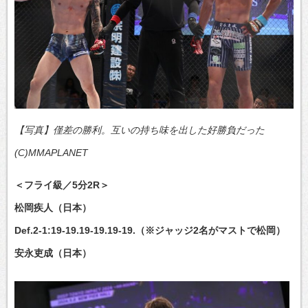
【写真】僅差の勝利。互いの持ち味を出した好勝負だった
(C)MMAPLANET
＜フライ級／5分2R＞
松岡疾人（日本）
Def.2-1:19-19.19-19.19-19.（※ジャッジ2名がマストで松岡）
安永吏成（日本）