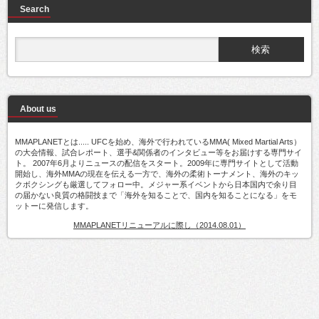
Search
About us
MMAPLANETとは..... UFCを始め、海外で行われているMMA( Mixed Martial Arts）
の大会情報、試合レポート、選手&関係者のインタビュー等をお届けする専門サイ
ト。 2007年6月よりニュースの配信をスタート。2009年に専門サイトとして活動
開始し、海外MMAの現在を伝える一方で、海外の柔術トーナメント、海外のキッ
クボクシングも厳選してフォロー中。メジャー系イベントから日本国内で余り目
の届かない良質の格闘技まで「海外を知ることで、国内を知ることになる」をモ
ットーに発信します。
MMAPLANETリニューアルに際し（2014.08.01）