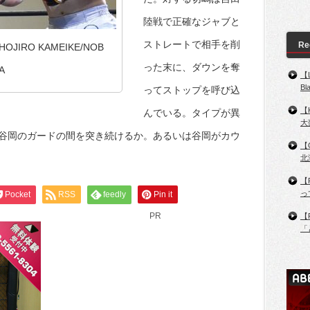
陸戦で正確なジャブと
ストレートで相手を削
Re
IRO KAMEIKE/NOB
った末に、ダウンを奪
A
【
B
ってストップを呼び込
【
んでいる。タイプが異
大
谷岡のガードの間を突き続けるか。あるいは谷岡がカウ
【
北
【
っ
Pocket
RSS
feedly
Pin it
PR
【
「