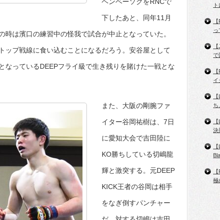
ヘンペーソクをRNCで
ト
下したあと、同年11月
【
っ
の時は濱口の練習中の怪我で試合が中止となっていた。
【
トップ戦線に食い込むことになるだろう。安谷屋として
で
となっているDEEPフライ級で生き残りを賭けた一戦とな
【
イ
【
また、大阪の剛腕ファ
ち
イター谷岡祐樹は、7日
【
決
に愛知大会で吉田陸に
【
KO勝ちしている切嶋龍
B
輝と激突する。元DEEP
【
極
KICK王者の谷岡は相手
をなぎ倒すパンチャー
だ。対する切嶋は吉田