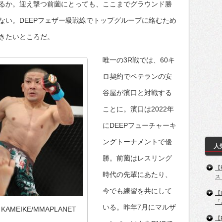
るか。迎え撃つ前薗にとっても、ここまでグラウンド勝
ない。DEEPフェザー級戦線でトップグループに絡むため
きたいところだ。
唯一の3R戦では、60キ
ロ契約でベテランの安
谷屋が濱口と対戦する
ことに。濱口は2022年
にDEEPフューチャーキ
ングトーナメントで優
人
勝。前薗はレスリング
【
時代の先輩にあたり、
ス
今でも練習を共にして
【
「
いる。昨年7月にマルザ
AMEIKE/MMAPLANET
【