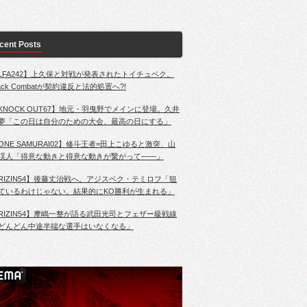
cent Posts
LFA242】上久保と対戦が発表されたトイチュベク。
lack Combatが契約違反と法的処置へ?!
KNOCK OUT67】地元・羽曳野でメインに登場。久井
夢「この日は自分のための大会、最高の日にする」
ONE SAMURAI02】修斗王者=田上こゆると激突、山
渓人「得意な動きと得意な動きが繋がって――」
RIZIN54】後藤丈治戦へ。アジスベク・テミロフ「狙
ているわけじゃない。結果的にKO勝利が生まれる」
RIZIN54】摩嶋一整が語る武田光司とフェザー級戦線
どんどん中途半端な選手はいなくなる」