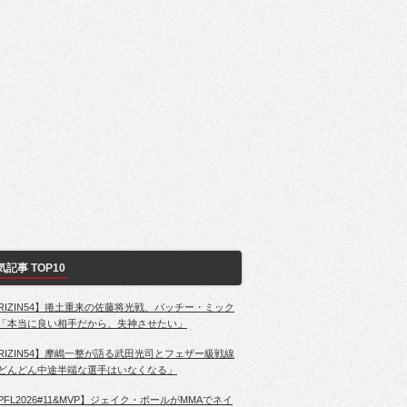
気記事 TOP10
RIZIN54】捲土重来の佐藤将光戦、パッチー・ミック
「本当に良い相手だから、失神させたい」
RIZIN54】摩嶋一整が語る武田光司とフェザー級戦線
どんどん中途半端な選手はいなくなる」
PFL2026#11&MVP】ジェイク・ポールがMMAでネイ