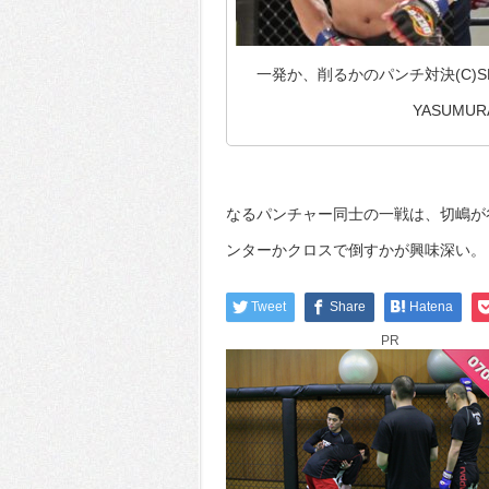
一発か、削るかのパンチ対決(C)SHOJ
YASUMUR
なるパンチャー同士の一戦は、切嶋が
ンターかクロスで倒すかが興味深い。
Tweet
Share
Hatena
PR