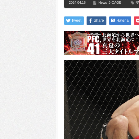
2024.04.18
News
J-CAGE
安
Tweet
Share
Hatena