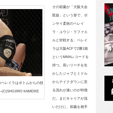
その前薗が「大阪大会
凱旋」という形で、ボ
ンサイ柔術のペレイ
ラ・ユウジ・ラファエ
ルと対戦する。ペレイ
ラは大阪ACFで2勝1敗
というMMAレコードを
持つ。長いリーチを生
かしたジャブとミドル
からテイクダウンに至
のペレイラはボトムからの技
る流れが速いのが特徴
SHOJIRO KAMEIKE
だ。まだキャリアが浅
いだけに、前薗を相手