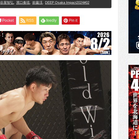
谷屋智弘
,
濱口奏琉
,
前薗渓
,
DEEP Osaka Impact2024#02
Pocket
RSS
feedly
Pin it