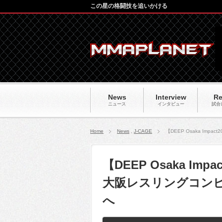
この星の格闘技を追いかける
News
Interview
Re
ニュース
インタビュー
試合
Home
News
,
J-CAGE
【DEEP Osaka I
【DEEP Osaka Im
大阪レスリングコン
へ