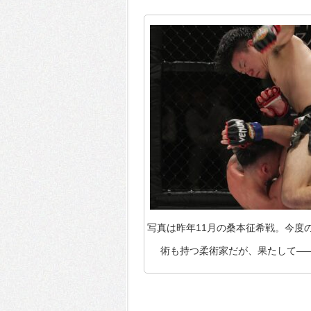
写真は昨年11月の桑本征希戦。今度
術も持つ柔術家だが、果たして――(C)