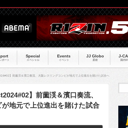
port
Special
Events
JJ Globo
J-C
レポート
スペシャル
イベント
柔術
国内M
mpact2024#02】前薗渓＆濱口奏流、大阪レスリングコンビが地元で上位進出を賭けた試合へ
pact2024#02】前薗渓＆濱口奏流、
ビが地元で上位進出を賭けた試合