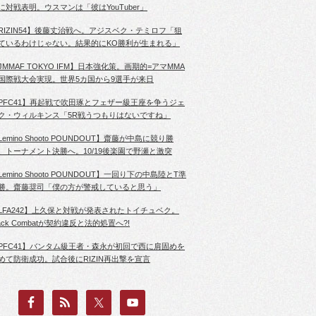
に対戦表明。ウスマンは「彼はYouTuber」
RIZIN54】後藤丈治戦へ。アジスベク・テミロフ「狙
ているわけじゃない。結果的にKO勝利が生まれる」
JMMAF TOKYO IFM】日本強化策。画期的=アマMMA
国際戦大会実現。世界5カ国から9選手が来日
PFC41】再起戦で吹田琢とフェザー級王座を争うジェ
ク・ウィルキンス「5R戦うつもりはないですね」
Lemino Shooto POUNDOUT】齋藤が中島に競り勝
、トーナメント決勝へ。10/19後楽園で野瀬と激突
Lemino Shooto POUNDOUT】一回り下の中島陸とT準
勝。齋藤奨司「僕の方が警戒していると思う」
LFA242】上久保と対戦が発表されたトイチュベク。
lack Combatが契約違反と法的処置へ?!
PFC41】バンタム級王者・森永が初回で西に肩固めを
めて防衛成功。試合後にRIZIN再出撃を宣言