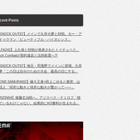
cent Posts
KNOCK OUT67】メインで久井大夢と対戦、モー・ア
ドゥラマン「ビューティフル・バイオレンス」
LFA242】上久保と対戦が発表されたトイチュベク。
lack Combatが契約違反と法的処置へ?!
KNOCK OUT67】地元・羽曳野でメインに登場。久井
夢「この日は自分のための大会、最高の日にする」
ONE SAMURAI02】修斗王者=田上こゆると激突、山
渓人「得意な動きと得意な動きが繋がって――」
RIZIN54】後藤丈治戦へ。アジスベク・テミロフ「狙
ているわけじゃない。結果的にKO勝利が生まれる」