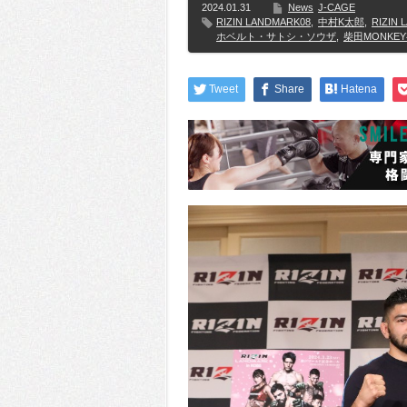
2024.01.31
News
J-CAGE
RIZIN LANDMARK08
,
中村K太郎
,
RIZIN 
ホベルト・サトシ・ソウザ
,
柴田MONKE
Tweet
Share
Hatena