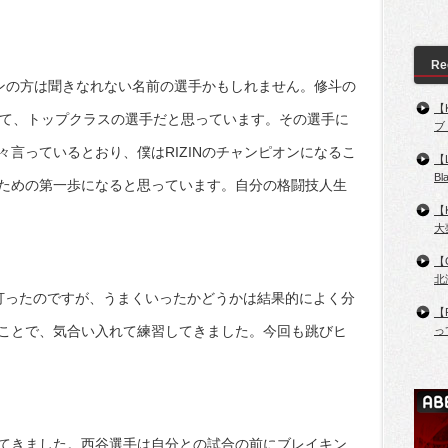
Re
ァンの方は聞きなれない名前の選手かもしれません。修斗の
【
いて、トップクラスの選手だと思っています。その選手に
ブ
言っているとおり、僕はRIZINのチャンピオンになるこ
【
B
ための第一歩になると思っています。自分の格闘技人生
【
大
【
北
打ったのですが、うまくいったかどうかは結果的によく分
【
ことで、気合い入れて練習してきました。今回も跳びヒ
っ
てきました。西谷選手は自分との試合の前にブレイキン