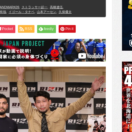
LANDMARK09
,
ストラッサー起一
,
高橋遼伍
,
Y有哉
,
イゴール・タナベ
,
山本アーセン
,
久保優太
Pocket
RSS
feedly
Pin it