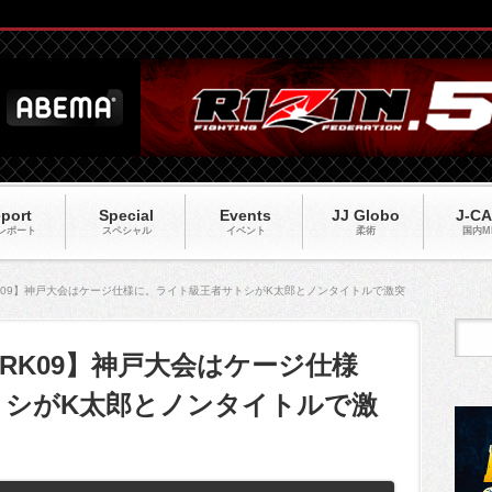
port
Special
Events
JJ Globo
J-C
レポート
スペシャル
イベント
柔術
国内M
DMARK09】神戸大会はケージ仕様に。ライト級王者サトシがK太郎とノンタイトルで激突
DMARK09】神戸大会はケージ仕様
トシがK太郎とノンタイトルで激