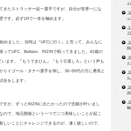
ト
てきたストラッサー起一選手ですが、自分が世界一にな
【
壁です。必ず1Rで一本を極めます」
っ
【
で
を始めました。当時は『UFCに行く』と言って、みんなに
【
B
UFC、Bellator、RIZINで戦ってきました。42歳の
【
しています。『もうできひん』『もう引退しろ』という声も
イ
りイゴール・タナベ選手を倒し、30~50代の方に勇気と
【
ち
試合をします」
【
決
【
すが、ずっとRIZINに出たかったので念願が叶いまし
極
なので、地元開催という一つで二つ美味しいことが起こ
新しいことにチャレンジできるのが、凄く嬉しいので、