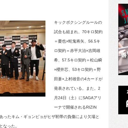
キックボクシングルールの
試合も組まれ、70キロ契約
＝憂也×蛇鬼将矢、56.5キ
ロ契約＝赤平大治×吉岡雄
希、57.5キロ契約＝松山瞬
×櫻井芯、53キロ契約＝野
田蒼×上村雄音の4カードが
発表されている。また。2
月24日（土）にSAGAアリ
ーナで開催されるRIZIN
定であったキム・ギョンピョがヒザ靭帯の負傷により欠場と
となった。