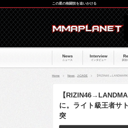
この星の格闘技を追いかける
News
Interview
Re
ニュース
インタビュー
試合
Home
News
,
J-CAGE
【RIZIN46→LAN
【RIZIN46→LAN
に。ライト級王者サ
突