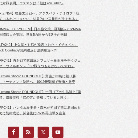
に対戦表明。ウスマンは「彼はYouTuber」
RIZIN54】後藤丈治戦へ。アジスベク・テミロフ「狙
ているわけじゃない。結果的にKO勝利が生まれる」
JMMAF TOKYO IFM】日本強化策。画期的=アマMMA
国際戦大会実現。世界5カ国から9選手が来日
LFA242】上久保と対戦が発表されたトイチュベク。
lack Combatが契約違反と法的処置へ?!
PFC41】再起戦で吹田琢とフェザー級王座を争うジェ
ク・ウィルキンス「5R戦うつもりはないですね」
Lemino Shooto POUNDOUT】齋藤が中島に競り勝
、トーナメント決勝へ。10/19後楽園で野瀬と激突
Lemino Shooto POUNDOUT】一回り下の中島陸とT準
勝。齋藤奨司「僕の方が警戒していると思う」
PFC41】バンタム級王者・森永が初回で西に肩固めを
めて防衛成功。試合後にRIZIN再出撃を宣言