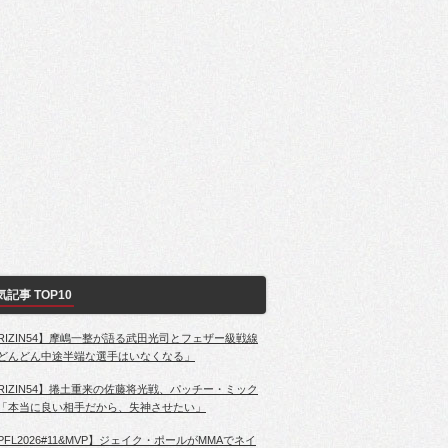
気記事 TOP10
RIZIN54】摩嶋一整が語る武田光司とフェザー級戦線
どんどん中途半端な選手はいなくなる」
RIZIN54】捲土重来の佐藤将光戦、パッチー・ミック
「本当に良い相手だから、失神させたい」
PFL2026#11&MVP】ジェイク・ポールがMMAでネイ