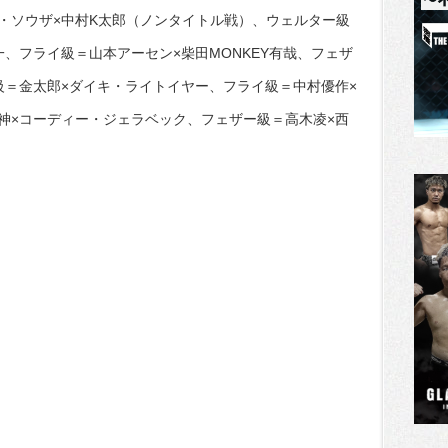
・ソウザ×中村K太郎（ノンタイトル戦）、ウェルター級
、フライ級＝山本アーセン×柴田MONKEY有哉、フェザ
級＝金太郎×ダイキ・ライトイヤー、フライ級＝中村優作×
神×コーディー・ジェラベック、フェザー級＝高木凌×西