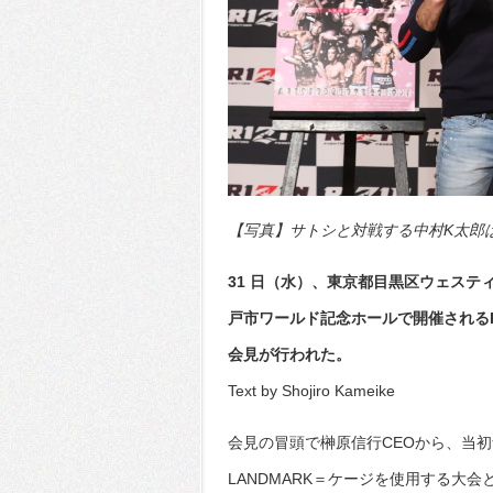
【写真】サトシと対戦する中村K太郎は通
31 日（水）、東京都目黒区ウェステ
戸市ワールド記念ホールで開催されるRIZ
会見が行われた。
Text by Shojiro Kameike
会見の冒頭で榊原信行CEOから、当
LANDMARK＝ケージを使用する大