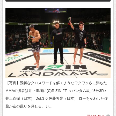
【写真】難解なクロスワードを解くようなワクワクさに満ちた
MMAの勝者は井上直樹に(C)RIZIN FF ＜バンタム級／5分3R＞
井上直樹（日本） Def.3-0 佐藤将光（日本） ローをかわした佐
藤が左の蹴りを見せる。ジ…