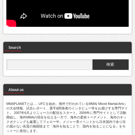
Search
About us
MMAPLANETとは..... UFCを始め、海外で行われているMMA( Mixed Martial Arts）
の大会情報、試合レポート、選手&関係者のインタビュー等をお届けする専門サイ
ト。 2007年6月よりニュースの配信をスタート。2009年に専門サイトとして活動
開始し、海外MMAの現在を伝える一方で、海外の柔術トーナメント、海外のキッ
クボクシングも厳選してフォロー中。メジャー系イベントから日本国内で余り目
の届かない良質の格闘技まで「海外を知ることで、国内を知ることになる」をモ
ットーに発信します。