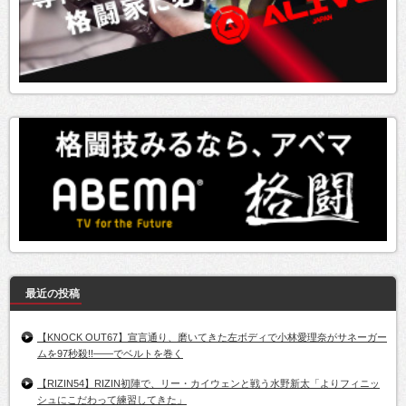
最近の投稿
【KNOCK OUT67】宣言通り、磨いてきた左ボディで小林愛理奈がサネーガー
ムを97秒殺!!――でベルトを巻く
【RIZIN54】RIZIN初陣で、リー・カイウェンと戦う水野新太「よりフィニッ
シュにこだわって練習してきた」