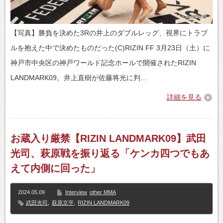
【写真】勝負を決めた3Rの井上のダブルレッグ、視界にトラブ
ルを抱えた中で決めたものだった(C)RIZIN FF 3月23日（土）に
神戸市中央区の神戸ワールド記念ホールで開催されたRIZIN
LANDMARK09。井上直樹が佐藤将光に判…
詳細を見る
お蔵入り厳禁【RIZIN LANDMARK09】武田
光司、萩原戦を振り返る「ケンカ四つでもあ
えて内側に回った」
2024.05.09
Interview
other MMA
武田光司
,
萩原京平
,
RIZIN LANDMARK09