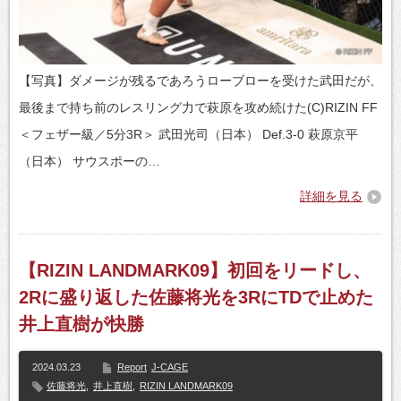
【写真】ダメージが残るであろうローブローを受けた武田だが、
最後まで持ち前のレスリング力で萩原を攻め続けた(C)RIZIN FF
＜フェザー級／5分3R＞ 武田光司（日本） Def.3-0 萩原京平
（日本） サウスポーの…
詳細を見る
【RIZIN LANDMARK09】初回をリードし、
2Rに盛り返した佐藤将光を3RにTDで止めた
井上直樹が快勝
2024.03.23
Report
J-CAGE
佐藤将光
,
井上直樹
,
RIZIN LANDMARK09