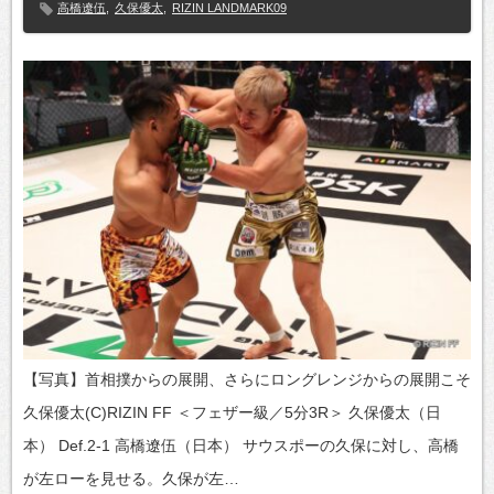
高橋遼伍
,
久保優太
,
RIZIN LANDMARK09
【写真】首相撲からの展開、さらにロングレンジからの展開こそ
久保優太(C)RIZIN FF ＜フェザー級／5分3R＞ 久保優太（日
本） Def.2-1 高橋遼伍（日本） サウスポーの久保に対し、高橋
が左ローを見せる。久保が左…