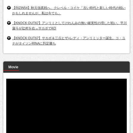
【RIZIN54】秋元強真戦へ、クレベル・コイケ「古い時代と新しい時代の戦い
かもしれませんが、私は今でも」
【KNOCK OUT67】アンリミとしてけれんみの無い確実性の増した戦い。平川
蓮斗が辻村を右→サカボでKO
【KNOCK OUT67】サカボ＆三点ヒザ=レディ・アンリミッター誕生。コ・ユ
ナがタイソンRINAに判定勝ち
Movie