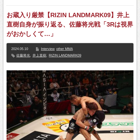
お蔵入り厳禁【RIZIN LANDMARK09】井上
直樹自身が振り返る、佐藤将光戦「3Rは視界
がおかしくて…」
2024.05.10
Interview
other MMA
佐藤将光
,
井上直樹
,
RIZIN LANDMARK09