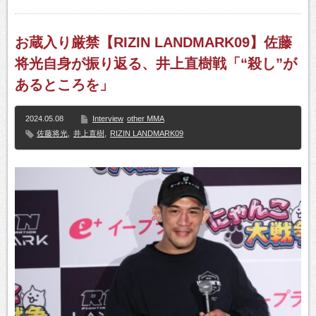
お蔵入り厳禁【RIZIN LANDMARK09】佐藤
将光自身が振り返る、井上直樹戦「“殺し”が
あるところを」
2024.05.08
Interview
other MMA
佐藤将光
,
井上直樹
,
RIZIN LANDMARK09