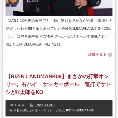
【写真】試合後の会見でも、時に笑顔を見せながら井上直樹との
充実した15分間を振り返っていた佐藤(C)MMAPLANET 3月23日
（土）に神戸市中央区の神戸ワールド記念ホールで開催された
RIZIN LANDMARK09。RIZIN2戦…
詳細を見る
【RIZIN LANDMARK09】まさかの打撃オン
リー。右ハイ→サッカーボール→連打でサト
シがK太郎をKO
2024.03.23
Report
J-CAGE
中村K太郎
,
ホベルト・サトシ・ソウザ
,
RIZIN LANDMARK09