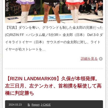
【写真】ダウンを奪い、グラウンドも制した金太郎の完勝だった
(C)RIZIN FF ＜バンタム級／5分3R＞ 金太郎（日本） Def.3-0 ダ
イキライトイヤー（日本） サウスポーの金太郎に対し、ライト
イヤーが右ストレートを…
詳細を見る
【RIZIN LANDMARK09】久保が本領発揮。
左三日月、左テンカオ、首相撲を駆使して高
橋に判定勝ち
2024.03.23
Report
J-CAGE