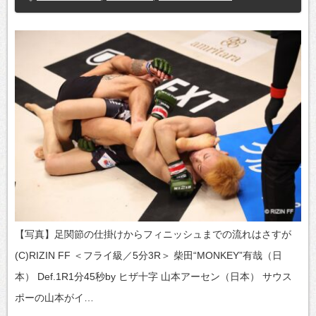
【写真】足関節の仕掛けからフィニッシュまでの流れはさすが
(C)RIZIN FF ＜フライ級／5分3R＞ 柴田“MONKEY”有哉（日
本） Def.1R1分45秒by ヒザ十字 山本アーセン（日本） サウス
ポーの山本がイ…