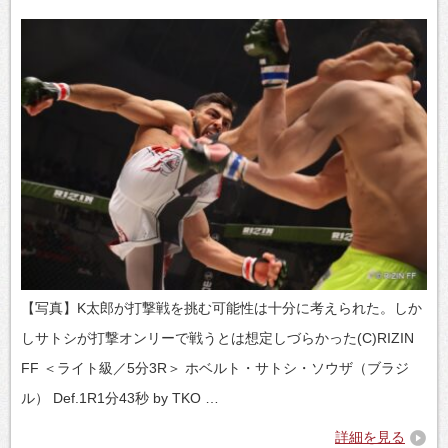
【写真】K太郎が打撃戦を挑む可能性は十分に考えられた。しか
しサトシが打撃オンリーで戦うとは想定しづらかった(C)RIZIN
FF ＜ライト級／5分3R＞ ホベルト・サトシ・ソウザ（ブラジ
ル） Def.1R1分43秒 by TKO …
詳細を見る