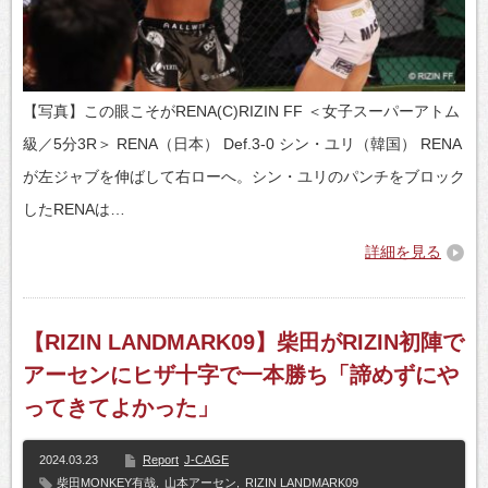
【写真】この眼こそがRENA(C)RIZIN FF ＜女子スーパーアトム
級／5分3R＞ RENA（日本） Def.3-0 シン・ユリ（韓国） RENA
が左ジャブを伸ばして右ローへ。シン・ユリのパンチをブロック
したRENAは…
詳細を見る
【RIZIN LANDMARK09】柴田がRIZIN初陣で
アーセンにヒザ十字で一本勝ち「諦めずにや
ってきてよかった」
2024.03.23
Report
J-CAGE
柴田MONKEY有哉
,
山本アーセン
,
RIZIN LANDMARK09