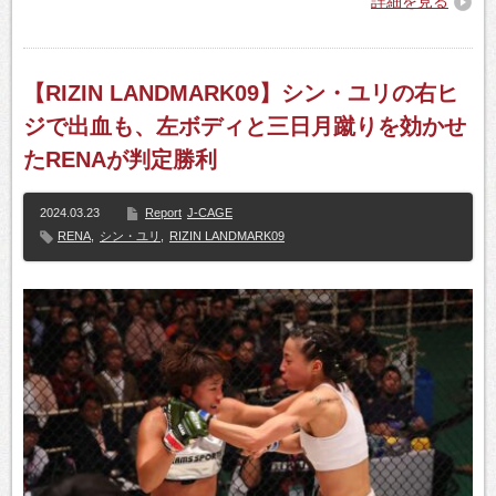
詳細を見る
【RIZIN LANDMARK09】シン・ユリの右ヒ
ジで出血も、左ボディと三日月蹴りを効かせ
たRENAが判定勝利
2024.03.23
Report
J-CAGE
RENA
,
シン・ユリ
,
RIZIN LANDMARK09