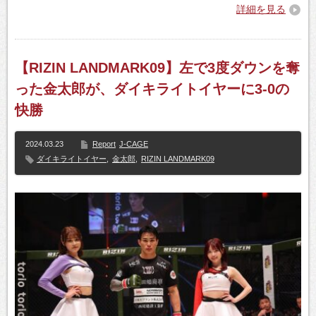
詳細を見る
【RIZIN LANDMARK09】左で3度ダウンを奪
った金太郎が、ダイキライトイヤーに3-0の
快勝
2024.03.23
Report
J-CAGE
ダイキライトイヤー
,
金太郎
,
RIZIN LANDMARK09