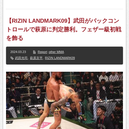
【RIZIN LANDMARK09】武田がバックコン
トロールで萩原に判定勝利。フェザー級初戦
を飾る
2024.03.23
Report
other MMA
武田光司
,
萩原京平
,
RIZIN LANDMARK09