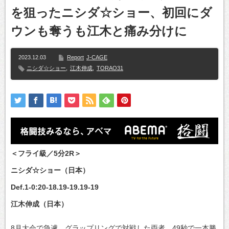
を狙ったニシダ☆ショー、初回にダ
ウンも奪うも江木と痛み分けに
2023.12.03
Report
J-CAGE
ニシダ☆ショー
,
江木伸成
,
TORAO31
＜フライ級／5分2R＞
ニシダ☆ショー（日本）
Def.1-0:20-18.19-19.19-19
江木伸成（日本）
8月大会で急遽、グラップリングで対戦した両者。49秒で一本勝