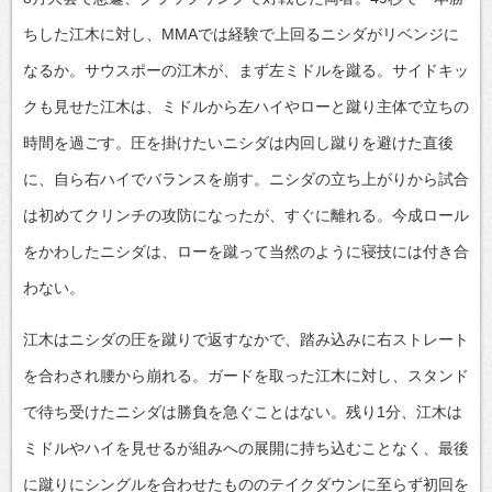
ちした江木に対し、MMAでは経験で上回るニシダがリベンジに
なるか。サウスポーの江木が、まず左ミドルを蹴る。サイドキッ
クも見せた江木は、ミドルから左ハイやローと蹴り主体で立ちの
時間を過ごす。圧を掛けたいニシダは内回し蹴りを避けた直後
に、自ら右ハイでバランスを崩す。ニシダの立ち上がりから試合
は初めてクリンチの攻防になったが、すぐに離れる。今成ロール
をかわしたニシダは、ローを蹴って当然のように寝技には付き合
わない。
江木はニシダの圧を蹴りで返すなかで、踏み込みに右ストレート
を合わされ腰から崩れる。ガードを取った江木に対し、スタンド
で待ち受けたニシダは勝負を急ぐことはない。残り1分、江木は
ミドルやハイを見せるが組みへの展開に持ち込むことなく、最後
に蹴りにシングルを合わせたもののテイクダウンに至らず初回を