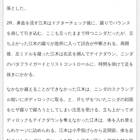
落とした。
2R、鼻血を流す江木はドクターチェック後に、蹴りでバランス
を崩して引き込む。ここも立ったままで待つニシダだったが、立
ち上がった江木の蹴りが急所に入って試合が中断される。再開
後、左ミドルを蹴った江木は右足を掴んでテイクダウン。ニシダ
のバタフライガードとリストコントロールに、時間を掛けて足を
抜きにかかる。
なかなか越えることができなかった江木は、ニシダのスクランブ
ル狙いにボディロックに取る。と、片ヒザをついたニシダの顔面
をヒザ蹴りで蹴ろうとしてしまい注意を受ける。立ち上がってボ
ディロックもテイクダウンを奪えなかった江木は、体を入れ替え
られケージに詰められる。江木は小手投げらから足関節。体を反