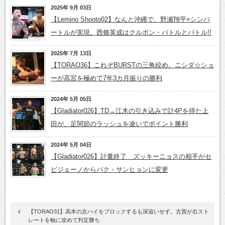
2025年 9月 03日
【Lemino Shooto02】なんと沖縄で、野瀬翔平×シンバ
ートルが実現。西條英成はクルボン・バトルとバトル!!
2025年 7月 13日
【TORAO36】これぞBURSTの三角絞め。ニシダ☆ショ
ーが高宮を極めて7年3カ月振りの勝利
2024年 5月 05日
【Gladiator026】TD→江木の引き込みで計4Pを得た上
田が、足関節のラッシュを凌いでポイント勝利
2024年 5月 04日
【Gladiator026】計量終了 ズッキーニョスの相手がセ
ビジェーノからパク・サンヒョンに変更
【TORAO31】高本の左ハイをブロックするも深追いせず。古賀が右スト
レートを軸に攻めて判定勝ち