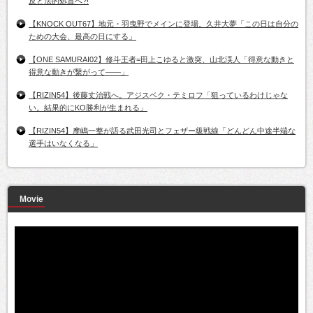
反と法的処置へ?!
【KNOCK OUT67】地元・羽曳野でメインに登場。久井大夢「この日は自分の
ための大会、最高の日にする」
【ONE SAMURAI02】修斗王者=田上こゆると激突、山北渓人「得意な動きと
得意な動きが繋がって――」
【RIZIN54】後藤丈治戦へ。アジスベク・テミロフ「狙っているわけじゃな
い。結果的にKO勝利が生まれる」
【RIZIN54】摩嶋一整が語る武田光司とフェザー級戦線「どんどん中途半端な
選手はいなくなる」
Movie