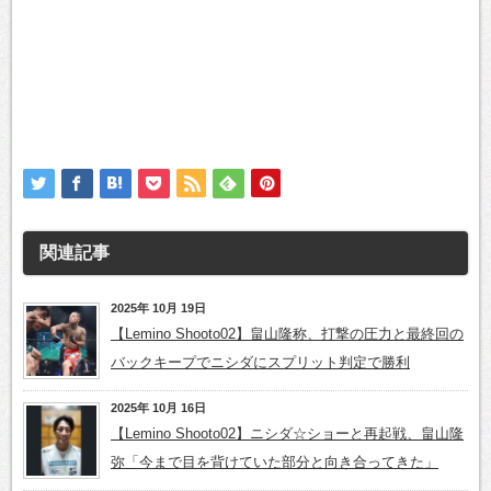
関連記事
2025年 10月 19日
【Lemino Shooto02】畠山隆称、打撃の圧力と最終回の
バックキープでニシダにスプリット判定で勝利
2025年 10月 16日
【Lemino Shooto02】ニシダ☆ショーと再起戦、畠山隆
弥「今まで目を背けていた部分と向き合ってきた」