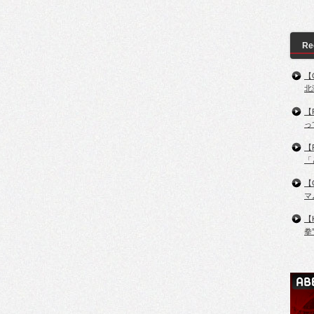
Re
【
北
【
っ
【
「
【
マ
【
拳