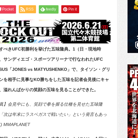
Pocket
RSS
feedly
Pin it
すべきUFC初勝利を挙げた五味隆典。1（日・現地時
、サンディエゴ・スポーツアリーナで行なわれたUFC
RSUS「JONES vs MATYUSHENKO」で、タイソン・グリ
ンを相手に見事なKO勝ちをした五味を記者会見後にキャ
、溢れんばかりの笑顔の五味を見ることができた。
真】会見中にも、笑顔で拳を握る仕種を見せた五味隆
「次は年末にラスベガスで戦いたい」という発言もあっ
C) MMAPLANET