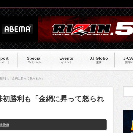
port
Special
Events
JJ Globo
J-C
レポート
スペシャル
イベント
柔術
国内M
味初勝利も「金網に昇って怒られた」
】五味初勝利も「金網に昇って怒られ
味隆典