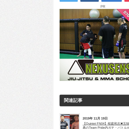
PR
関連記事
2019年 11月 19日
【Quintet FN04】桜庭和志✖五
典のTeam Pride内ガチ・バトル