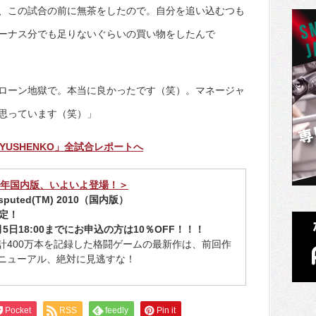
、この試合の前に無茶をしたので。自分を追い込むつも
ーナス分でも足りないぐらいの買い物をしたんで
ローン地獄で。本当に良かったです（笑）。マネージャ
思っています（笑）」
 MATYUSHENKO」全試合レポートへ
10年国内版、いよいよ登場！＞
isputed(TM) 2010（国内版）
決定！
5日18:00までにお申込の方は10％OFF！！！
計400万本を記録した格闘ゲームの最新作は、前回作
ニューアル、絶対に見逃すな！
Pocket
RSS
feedly
Pin it