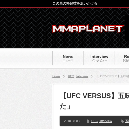
この星の格闘技を追いかける
News
Interview
Re
ニュース
インタビュー
試合
Home
UFC
,
Interview
【UFC VERSUS】五
【UFC VERSUS
た」
2010.08.03
UFC
Interview
五