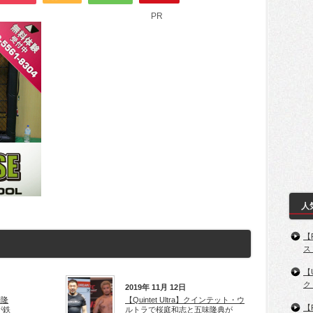
PR
人
【
ス
【
ク
2019年 11月 12日
味隆
【Quintet Ultra】クインテット・ウ
【
が鉄
ルトラで桜庭和志と五味隆典が