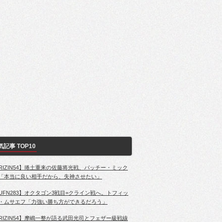
気記事 TOP10
RIZIN54】捲土重来の佐藤将光戦、パッチー・ミック
「本当に良い相手だから、失神させたい」
UFN283】オクタゴン3戦目=クライン戦へ。トフィッ
・ムサエフ「力強い勝ち方ができるだろう」
RIZIN54】摩嶋一整が語る武田光司とフェザー級戦線