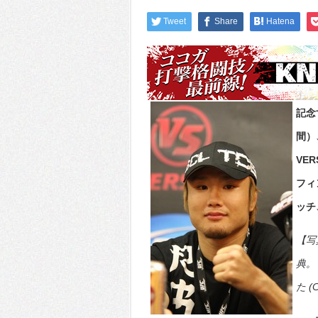
Tweet
Share
Hatena
記念
間）
VE
フィ
ッチ
【写
典。
た (