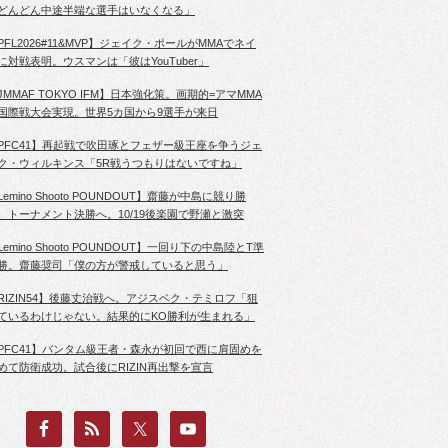
どんどん中途半端な選手はいなくなる」
PFL2026#11&MVP】ジェイク・ポールがMMAでネイ
に対戦表明。ウスマンは「彼はYouTuber」
JMMAF TOKYO IFM】日本強化策。画期的=アマMMA
国際戦大会実現。世界5カ国から9選手が来日
PFC41】再起戦で吹田琢とフェザー級王座を争うジェ
ク・ウィルキンス「5R戦うつもりはないですね」
Lemino Shooto POUNDOUT】齋藤が中島に競り勝
、トーナメント決勝へ。10/19後楽園で野瀬と激突
Lemino Shooto POUNDOUT】一回り下の中島陸とT準
勝。齋藤奨司「僕の方が警戒していると思う」
RIZIN54】後藤丈治戦へ。アジスベク・テミロフ「狙
ているわけじゃない。結果的にKO勝利が生まれる」
PFC41】バンタム級王者・森永が初回で西に肩固めを
めて防衛成功。試合後にRIZIN再出撃を宣言