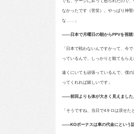
でも、ケージに昇って怒られたので、
なかったです（苦笑）。やっぱり神聖
な……」
――日本で月曜日の朝からPPVを視
「日本で戦わないんですかって、今で
っているんで、しっかりと観てもらえ
遠くにいても頑張っているんで、僕の
ってくれれば嬉しいです」
――前回よりも体が大きく見えました
「そうですね、当日で4キロは戻せた
――KOボーナスは車の代金にという