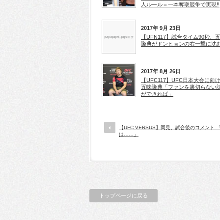
人ルール＝一本奪取競争で実現!!
2017年 9月 23日
【UFN117】試合タイム90秒、
隆典がドンヒョンの右一撃に沈
2017年 8月 26日
【UFC117】UFC日本大会に向
五味隆典「ファンを裏切らない
ができれば」
【UFC VERSUS】岡見、試合後のコメント 
は……」
トップページに戻る