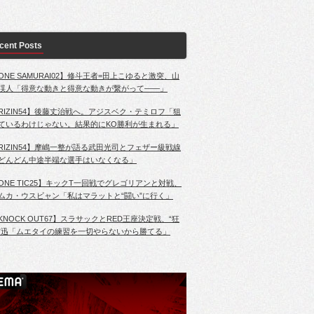
cent Posts
ONE SAMURAI02】修斗王者=田上こゆると激突、山
渓人「得意な動きと得意な動きが繋がって――」
RIZIN54】後藤丈治戦へ。アジスベク・テミロフ「狙
ているわけじゃない。結果的にKO勝利が生まれる」
RIZIN54】摩嶋一整が語る武田光司とフェザー級戦線
どんどん中途半端な選手はいなくなる」
ONE TIC25】キックT一回戦でグレゴリアンと対戦、
ムカ・ウスビャン「私はマラットと“闘い”に行く」
KNOCK OUT67】スラサックとRED王座決定戦、“狂
”迅「ムエタイの練習を一切やらないから勝てる」