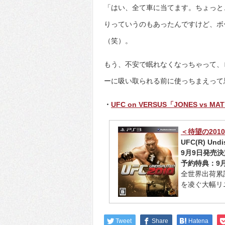
「はい、全て車に当てます。ちょっと
りっていうのもあったんですけど、ボ
（笑）。
もう、不安で眠れなくなっちゃって、
ーに吸い取られる前に使っちまえって
・
UFC on VERSUS「JONES vs
＜待望の20
UFC(R) Und
9月9日発売
予約特典：9月
全世界出荷累
を凌ぐ大幅リ
Tweet
Share
Hatena