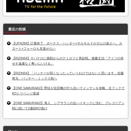
最近の投稿
【UFN284】計量終了 ボーナス・ハンター=サルキルドがガムロ超えへ。カ
ヌート×フォーロも見逃せない
【RIZIN54】サバテロに挑戦からのテミロフと再起戦。後藤丈治「アイツの幸
せを遠慮なく奪いにいける」
【RIZIN54】「パッチーが弱くなったっていうわけではないと思います」佐藤
将光、パッチー・ミックス戦へ
【ONE SAMURAI02】野杁が近距離の打ち合いでメンヤンを攻略。左フックで
KOとリベンジ達成
【ONE SAMURAI02】海人、シアサラニの左ハイキックに沈む。グレゴリアン
戦に続いて2連続KO負け