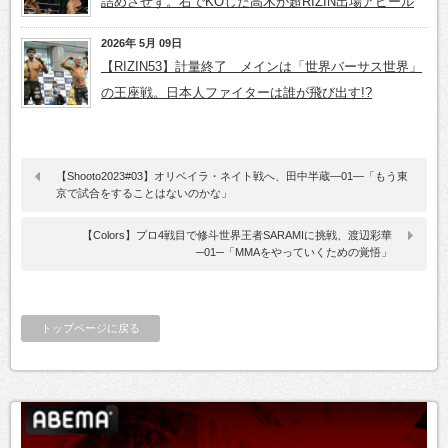
詰めさせず。右でKOした高木が超RIZIN出場アピール
2026年 5月 09日
【RIZIN53】計量終了 メインは「世界バーサス世界」
の王座戦。日本人ファイターは誰が飛び出す!?
【Shooto2023#03】オリベイラ・ネイト戦へ、田中半蔵―01―「もう東
京で試合をすることはないのかな」
【Colors】プロ4戦目で修斗世界王者SARAMIに挑戦、渡辺彩華
─01─「MMAをやっていくための覚悟」
トップページに戻る