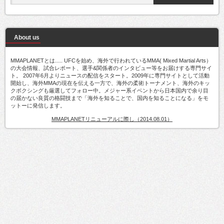
About us
MMAPLANETとは..... UFCを始め、海外で行われているMMA( Mixed Martial Arts）
の大会情報、試合レポート、選手&関係者のインタビュー等をお届けする専門サイ
ト。 2007年6月よりニュースの配信をスタート。2009年に専門サイトとして活動
開始し、海外MMAの現在を伝える一方で、海外の柔術トーナメント、海外のキッ
クボクシングも厳選してフォロー中。メジャー系イベントから日本国内で余り目
の届かない良質の格闘技まで「海外を知ることで、国内を知ることになる」をモ
ットーに発信します。
MMAPLANETリニューアルに際し（2014.08.01）