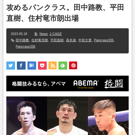
攻めるパンクラス。田中路教、平田
直樹、住村竜市朗出場
2023.05.18
News
J-CAGE
田中路教
,
住村竜市朗
,
平田直樹
,
高木凌
,
中田大貴
,
Pancrase335
,
Pancrase336