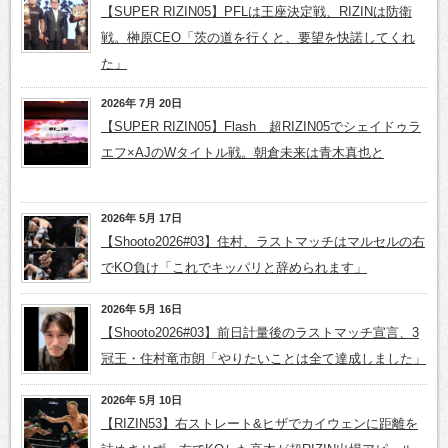
【SUPER RIZIN05】PFLは王座決定戦、RIZINは防衛
戦。榊原CEO「茨の道を行くと、要望を快諾してくれ
た」
2026年 7月 20日
【SUPER RIZIN05】Flash 超RIZIN05でシェイドゥラ
エフ×AJのWタイトル戦。朝倉未来は青木真也と
2026年 5月 17日
【Shooto2026#03】住村、ラストマッチはマルセルの右
でKO負け「これでキッパリと辞められます」
2026年 5月 16日
【Shooto2026#03】前日計量後のラストマッチ宣言、3
冠王・住村竜市朗「やりたいことは全て達成しました」
2026年 5月 10日
【RIZIN53】右ストレート&ヒザでカイウェンに距離を