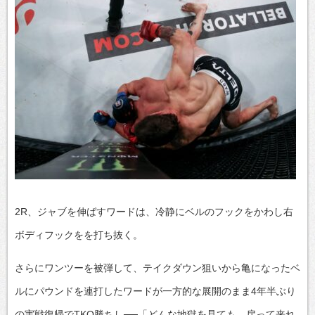
2R、ジャブを伸ばすワードは、冷静にベルのフックをかわし右
ボディフックをを打ち抜く。
さらにワンツーを被弾して、テイクダウン狙いから亀になったベ
ルにパウンドを連打したワードが一方的な展開のまま4年半ぶり
の実戦復帰でTKO勝ちし──「どんな地獄を見ても、戻って来れ