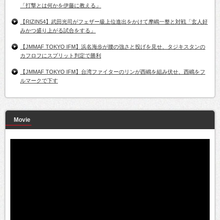
「打撃とは何かを伊藤に教える」
【RIZIN54】武田光司がフェザー級上位進出をかけて摩嶋一整と対戦「玄人好
みかつ盛り上がる試合をする」
【JMMAF TOKYO IFM】浜名海歩が腰の強さと投げを見せ、タジキスタンの
カフロフにスプリット判定で勝利
【JMMAF TOKYO IFM】台湾ファイターのリンが西嶋を組み伏せ、西嶋をフ
ルマークで下す
Movie