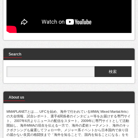
Search
About us
MMAPLANETとは..... UFCを始め、海外で行われているMMA( Mixed Martial Arts）
の大会情報、試合レポート、選手&関係者のインタビュー等をお届けする専門サイ
ト。 2007年6月よりニュースの配信をスタート。2009年に専門サイトとして活動
開始し、海外MMAの現在を伝える一方で、海外の柔術トーナメント、海外のキッ
クボクシングも厳選してフォロー中。メジャー系イベントから日本国内で余り目
の届かない良質の格闘技まで「海外を知ることで、国内を知ることになる」をモ