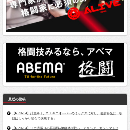
最近の投稿
【RIZIN54】計量終了。2.85キロオーバーのミックスに対し、佐藤将光は「明
日はしっかり試合で説教する」
【RIZIN54】11カ月振りの再起戦=伊藤裕樹戦へ、アリベク・ガジャマトフ