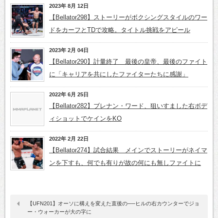
2023年 8月 12日
【Bellator298】ストーリーがボクシングスタイルのワー
ドをカーフとTDで攻略。タイトル挑戦をアピール
2023年 2月 04日
【Bellator290】計量終了 最後の皇帝、最後のファイト
に「キャリアを共にしたファイターたちに感謝」
2022年 6月 25日
【Bellator282】ブレナン・ワード、狙いすました右ボデ
ィショットでケインをKO
2022年 2月 22日
【Bellator274】試合結果 メインでストーリーがネイマ
ンを下すも、何でも有りが故の何にも無しファイトに
【UFN201】オーソに構えを変えた直後の──ヒルの右カウンターでジョ
ー・ウォーカーが大の字に