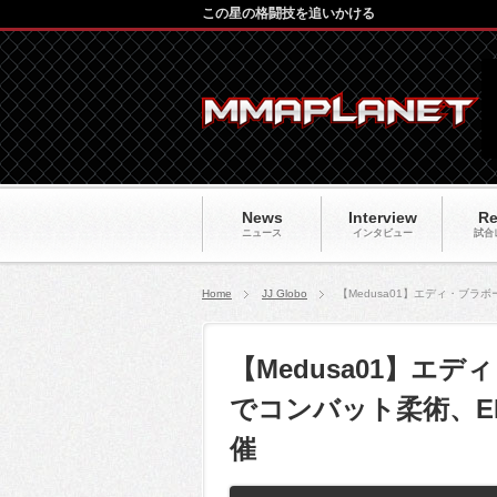
この星の格闘技を追いかける
News
Interview
Re
ニュース
インタビュー
試合
Home
JJ Globo
【Medusa01】エディ・ブ
【Medusa01】エ
でコンバット柔術、E
催