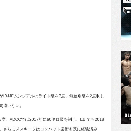
IBJJFムンジアルのライト級を7度、無差別級を2度制し
間違いない。
ADCCでは2017年に60キロ級を制し、EBIでも2018
。さらにメスキータはコンバット柔術も既に経験済み