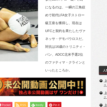
になるのは、一瞬の三角絞
めで初代LFA女子ストロー
級王座を獲得し、現在は
UFCと契約を果たしたヴァ
ネッサ・デモパウロスだ。
対抗は16歳のトリニティ・
パン、ADCC北米予選2位
のファティマ・クラインと
いったところか。
人
【
ス
【
ク
Pocket
RSS
feedly
Pin it
【