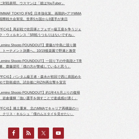
に対戦表明。ウスマンは「彼はYouTuber」
JMMAF TOKYO IFM】日本強化策。画期的=アマMMA
国際戦大会実現。世界5カ国から9選手が来日
PFC41】再起戦で吹田琢とフェザー級王座を争うジェ
ク・ウィルキンス「5R戦うつもりはないですね」
Lemino Shooto POUNDOUT】齋藤が中島に競り勝
、トーナメント決勝へ。10/19後楽園で野瀬と激突
Lemino Shooto POUNDOUT】一回り下の中島陸とT準
勝。齋藤奨司「僕の方が警戒していると思う」
PFC41】バンタム級王者・森永が初回で西に肩固めを
めて防衛成功。試合後にRIZIN再出撃を宣言
Lemino Shooto POUNDOUT】約1年4カ月ぶりの復帰
、岩倉優輝「強い選手を倒すことで達成感が湧く」
PFC41】捲土重来、北のMMAでキャリア再構築の一
。クリス・キルシュ「僕のムエタイを見せたい」