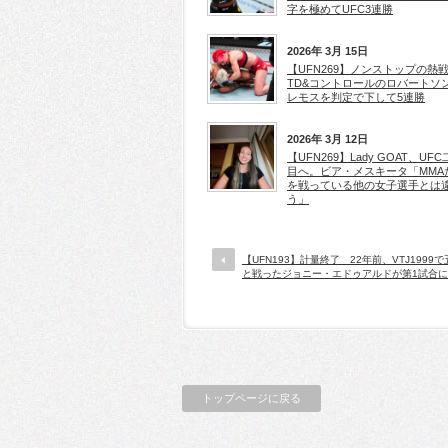
字を極めてUFC3連勝
2026年 3月 15日
【UFN269】ノンストップの熱
TD&コントロールのロバートソ
レモスを判定で下して5連勝
2026年 3月 12日
【UFN269】Lady GOAT、UF
目へ。ビア・メスキータ「MMA
を戦っている他の女子選手とは
う」
【UFN193】計量終了 22年前、VTJ1999
と戦ったジョニー・エドゥアルドが第1試合に登
トップページに戻る