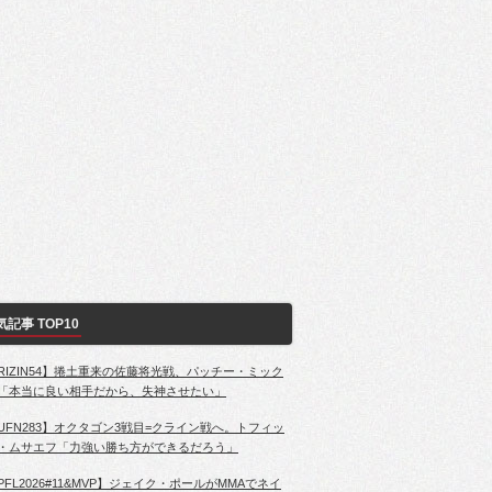
気記事 TOP10
RIZIN54】捲土重来の佐藤将光戦、パッチー・ミック
「本当に良い相手だから、失神させたい」
UFN283】オクタゴン3戦目=クライン戦へ。トフィッ
・ムサエフ「力強い勝ち方ができるだろう」
PFL2026#11&MVP】ジェイク・ポールがMMAでネイ