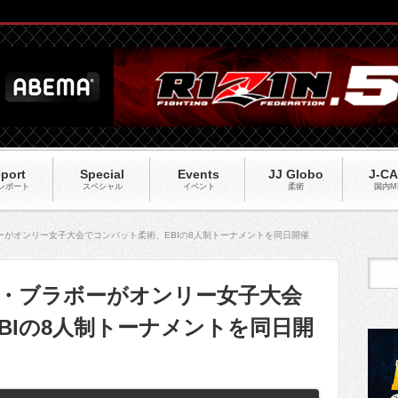
port
Special
Events
JJ Globo
J-C
レポート
スペシャル
イベント
柔術
国内M
ラボーがオンリー女子大会でコンバット柔術、EBIの8人制トーナメントを同日開催
ディ・ブラボーがオンリー女子大会
BIの8人制トーナメントを同日開