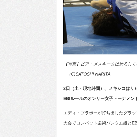
【写真】ビア・メスキータは恐ろしく
──(C)SATOSHI NARITA
2日（土・現地時間）、メキシコはリ
EBIルールのオンリー女子トーナメント
エディ・ブラボーが打ち出したグラッ
大会でコンバット柔術バンタム級とEB