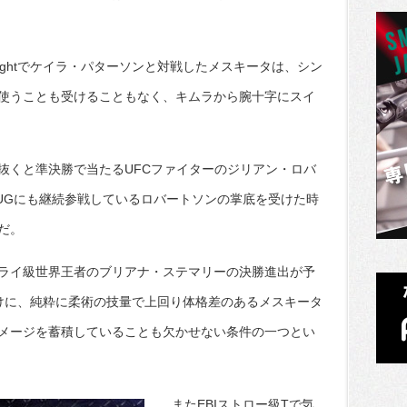
 Fight Nightでケイラ・パターソンと対戦したメスキータは、シン
使うことも受けることもなく、キムラから腕十字にスイ
抜くと準決勝で当たるUFCファイターのジリアン・ロバ
SUGにも継続参戦しているロバートソンの掌底を受けた時
だ。
ライ級世界王者のブリアナ・ステマリーの決勝進出が予
けに、純粋に柔術の技量で上回り体格差のあるメスキータ
メージを蓄積していることも欠かせない条件の一つとい
またEBIストロー級Tで気