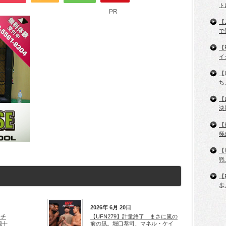
ト
PR
【
で
【
イ
【
ち
【
決
【
極
【
戦
【
歩
2026年 6月 20日
ンチ
【UFN279】計量終了 まさに嵐の
腕十
前の凪。堀口恭司、マネル・ケイ