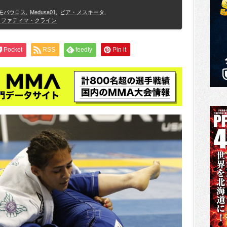
モパウロス
,
Medusa01
,
ビア・メスキータ
,
 ファティマ・クライン
Pocket
RSS
feedly
Pin it