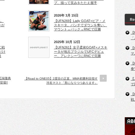
プ、揃って笑みをたたえ握手
2026年 3月 15日
Re
戦。
【UFN269】Lady GOAT=ビア・メ
ンが
スキータ。パンチでダウンを奪い、
マウント→バック→RNCで圧勝
【
「
2025年 10月 12日
C二戦
【UFN261】女子柔術GOAT=メスキ
【
だけ
ータが地元ブラジルでUFCデビュ
マ
違
ー、アレクシーワにRNCで完勝
【
拳
で五味隆典
【Road to ONE05】2度目の正直、MMA初勝利目指す
【
場!!
河名マスト「形になりつつあります」
で
【
戦