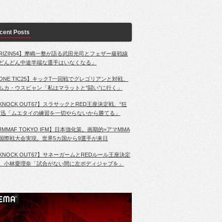
cent Posts
RIZIN54】摩嶋一整が語る武田光司とフェザー級戦線
どんどん中途半端な選手はいなくなる」
ONE TIC25】キックT一回戦でグレゴリアンと対戦、
ムカ・ウスビャン「私はマラットと“闘い”に行く」
KNOCK OUT67】スラサックとRED王座決定戦、“狂
”迅「ムエタイの練習を一切やらないから勝てる」
JMMAF TOKYO IFM】日本強化策。画期的=アマMMA
国際戦大会実現。世界5カ国から9選手が来日
KNOCK OUT67】サネーガームとREDルール王座決定
、小林愛理奈「試合がない間に左ボディジャブを」