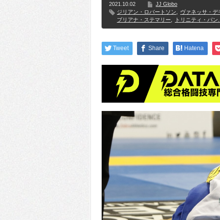
2021.10.02
JJ Globo
ジリアン・ロバートソン
,
ヴァネッサ・デ
ブリアナ・ステマリー
,
トリニティ・パン.
Tweet
Share
Hatena