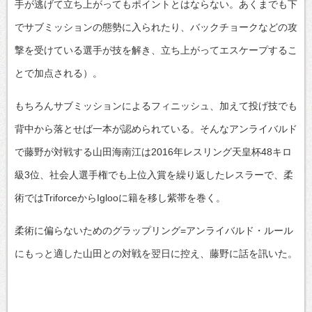
手が逃げて立ち上がってもポイントとはならない。あくまでも下
でサブミッションの態勢に入られたり、バックチョークなどの攻
撃を受けている選手が技を解き、立ち上がってエスケープするこ
とで加点される）。
もちろんサブミッションによるフィニッシュ、加えて投げ技でも
背中から落とせば一本が認められている。そんなアンライバルド
で藤野が対戦する山田海南江は2016年レスリング天皇杯48キロ
級3位、社会人選手権でも上位入賞を繰り返したレスラーで、柔
術ではTriforceからIglooに籍を移し紫帯を巻く。
柔術に偏らないためのグラップリング=アンライバルド・ルール
にもっと適した山田との対戦を翌日に控え、藤野に話を訊いた。