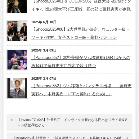
【Shooto2026#01 & COLORS06】昼夜大会 夜の部でダ
イキ×川北の環太平洋王座戦、昼の部に藤野恵実が参戦
2025年 6月 10日
【Shooto2025#06】2大世界戦が決定。ウェルター級＝
ソーキ×住村、女子ストロー級＝藤野×ボヒョン
2025年 3月 09日
【Pancrase352】本野美樹がジム移籍初戦&RTUからの
再起戦で藤野恵実に判定で競り勝つ
2025年 3月 07日
【Pancrase352】ジム移籍とパンクラス出場――藤野恵
実戦へ、本野美樹「UFCと契約するために」
【Invicta FC AXS】計量終了 インヴィクタ新たなる門出はフライ級&ア
トム級世界戦から!!
【Bellator259】計量終了 1試合消滅でメインカード昇格はキャリア4戦