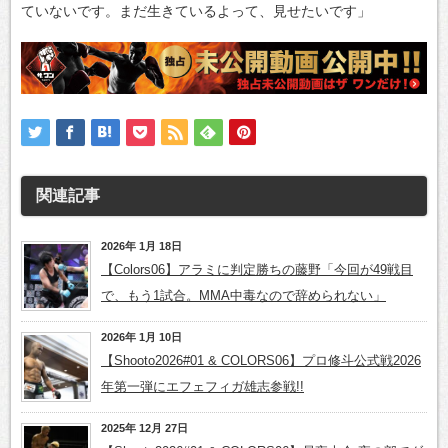
ていないです。まだ生きているよって、見せたいです」
関連記事
2026年 1月 18日
【Colors06】アラミに判定勝ちの藤野「今回が49戦目
で、もう1試合。MMA中毒なので辞められない」
2026年 1月 10日
【Shooto2026#01 & COLORS06】プロ修斗公式戦2026
年第一弾にエフェフィガ雄志参戦!!
2025年 12月 27日