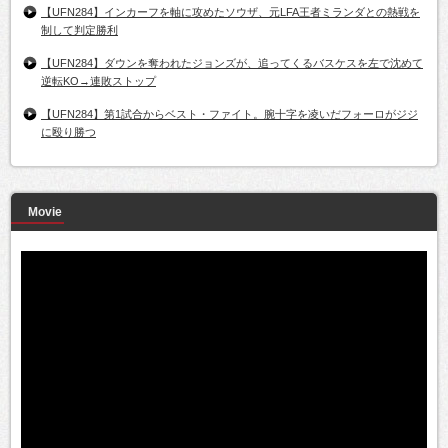
【UFN284】インカーフを軸に攻めたソウザ、元LFA王者ミランダとの熱戦を
制して判定勝利
【UFN284】ダウンを奪われたジョンズが、追ってくるバスケスを左で沈めて
逆転KO→連敗ストップ
【UFN284】第1試合からベスト・ファイト。腕十字を凌いだフォーロがジジ
に殴り勝つ
Movie