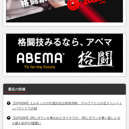
最近の投稿
【UFN284】エルキンスの引退試合は初回35秒、デルヴァリエが左ストレート
→パウンドで介錯
【UFN284】2Rにダウンを奪われたタイナラが、3Rにダウンを奪い返しレモ
ス越え&UFC4連勝に