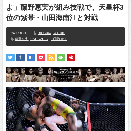
よ」藤野恵実が組み技戦で、天皇杯3
位の紫帯・山田海南江と対戦
2021.05.21
Interview
JJ Globo
藤野恵実
,
UNRIVALED
,
山田海南江