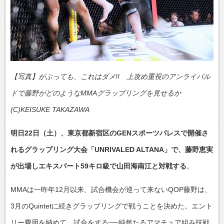
【写真】がぶっても、これはダメ!! 上攻め重視のアンライバル
ドで藤野がどのようなMMAグラップリングを見せるか
(C)KEISUKE TAKAZAWA
明日22日（土）、東京都新宿区のGENスポーツパレスで開催さ
れるグラップリング大会「UNRIVALED ALTANA」で、藤野恵実
が出場しエキスパート59キロ級で山田海南江と対戦する
。
MMAは一昨年12月以来、試合機会が巡って来ないQOP藤野は、
3月のQuintetに続きグラップリングで戦うことを決めた。エント
リー費用を納めて、試合をする──純然たるアマチュア組み技戦