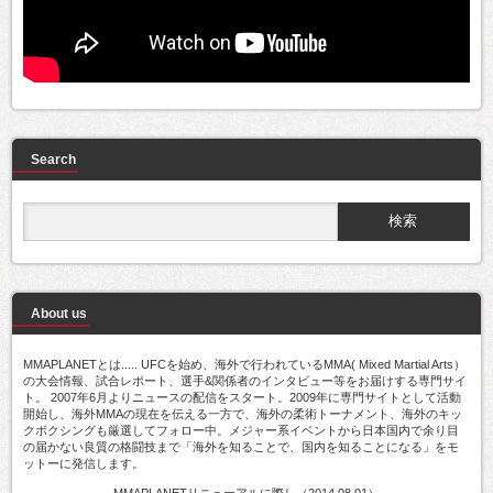
Search
About us
MMAPLANETとは..... UFCを始め、海外で行われているMMA( Mixed Martial Arts）
の大会情報、試合レポート、選手&関係者のインタビュー等をお届けする専門サイ
ト。 2007年6月よりニュースの配信をスタート。2009年に専門サイトとして活動
開始し、海外MMAの現在を伝える一方で、海外の柔術トーナメント、海外のキッ
クボクシングも厳選してフォロー中。メジャー系イベントから日本国内で余り目
の届かない良質の格闘技まで「海外を知ることで、国内を知ることになる」をモ
ットーに発信します。
MMAPLANETリニューアルに際し（2014.08.01）