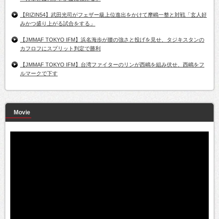
【RIZIN54】武田光司がフェザー級上位進出をかけて摩嶋一整と対戦「玄人好
みかつ盛り上がる試合をする」
【JMMAF TOKYO IFM】浜名海歩が腰の強さと投げを見せ、タジキスタンの
カフロフにスプリット判定で勝利
【JMMAF TOKYO IFM】台湾ファイターのリンが西嶋を組み伏せ、西嶋をフ
ルマークで下す
Movie