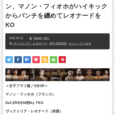
ン、マノン・フィオホがハイキック
からパンチを纏めてレオナードを
KO
2021.01.21
Report
UFC
ヴィクトリア・レオナード
,
UFC ESPN20
,
マノン・フィオホ
＜女子フライ級／5分3R＞
マノン・フィオホ（フランス）
Def.2R4分08秒by TKO
ヴィクトリア・レオナード（米国）