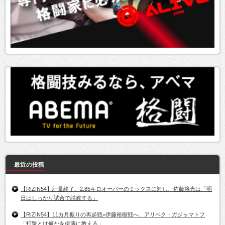
最近の投稿
【RIZIN54】計量終了。2.85キロオーバーのミックスに対し、佐藤将光は「明
日はしっかり試合で説教する」
【RIZIN54】11カ月振りの再起戦=伊藤裕樹戦へ、アリベク・ガジャマトフ
「打撃とは何かを伊藤に教える」