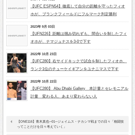
【UFC ESPN54】徹底して自分の距離を守ったフィオ
ホが、ブランクフィールドにフルマーク判定勝利
2023年 9月 03日
【UFN226】距離は掴み切れずも、間合いを制したフィ
オホが、ナマジュナスを3-0で下す
2022年 10月 23日
【UFC280】右サイドキックで試合を制したフィオホ、
ランク1位のチューケイギアンをユナニマスで下す
2022年 10月 22日
【UFC280】 Abu Dhabi Gallery 本計量とセレモニアル
計量 変わる人、あまり変わらない人
【ONE116】青木真也─01─ジェイムス・ナカシマ戦までの日々「格闘技
ってことだけを日々考えていく」