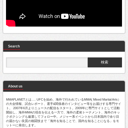
Search
About us
MMAPLANETとは..... UFCを始め、海外で行われているMMA( Mixed Martial Arts）
の大会情報、試合レポート、選手&関係者のインタビュー等をお届けする専門サイ
ト。 2007年6月よりニュースの配信をスタート。2009年に専門サイトとして活動
開始し、海外MMAの現在を伝える一方で、海外の柔術トーナメント、海外のキッ
クボクシングも厳選してフォロー中。メジャー系イベントから日本国内で余り目
の届かない良質の格闘技まで「海外を知ることで、国内を知ることになる」をモ
ットーに発信します。