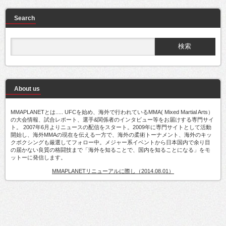
Search
About us
MMAPLANETとは..... UFCを始め、海外で行われているMMA( Mixed Martial Arts）
の大会情報、試合レポート、選手&関係者のインタビュー等をお届けする専門サイ
ト。 2007年6月よりニュースの配信をスタート。2009年に専門サイトとして活動
開始し、海外MMAの現在を伝える一方で、海外の柔術トーナメント、海外のキッ
クボクシングも厳選してフォロー中。メジャー系イベントから日本国内で余り目
の届かない良質の格闘技まで「海外を知ることで、国内を知ることになる」をモ
ットーに発信します。
MMAPLANETリニューアルに際し（2014.08.01）