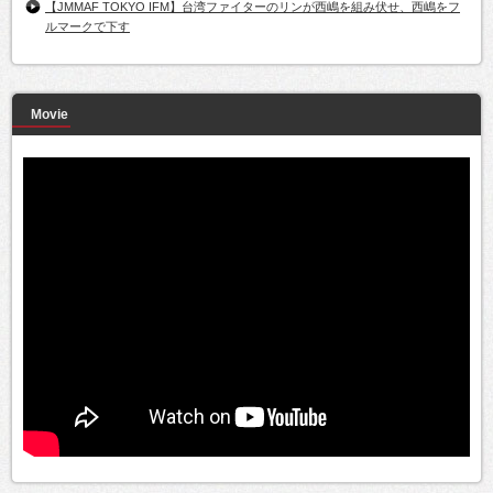
【JMMAF TOKYO IFM】台湾ファイターのリンが西嶋を組み伏せ、西嶋をフ
ルマークで下す
Movie