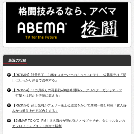
最近の投稿
【RIZIN54】計量終了。2.85キロオーバーのミックスに対し、佐藤将光は「明
日はしっかり試合で説教する」
【RIZIN54】11カ月振りの再起戦=伊藤裕樹戦へ、アリベク・ガジャマトフ
「打撃とは何かを伊藤に教える」
【RIZIN54】武田光司がフェザー級上位進出をかけて摩嶋一整と対戦「玄人好
みかつ盛り上がる試合をする」
【JMMAF TOKYO IFM】浜名海歩が腰の強さと投げを見せ、タジキスタンの
カフロフにスプリット判定で勝利