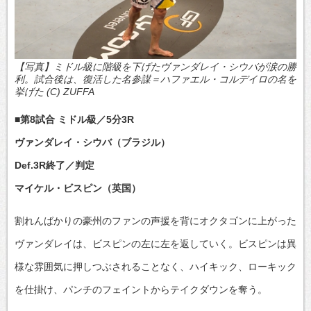
【写真】ミドル級に階級を下げたヴァンダレイ・シウバが涙の勝
利。試合後は、復活した名参謀＝ハファエル・コルデイロの名を
挙げた (C) ZUFFA
■第8試合 ミドル級／5分3R
ヴァンダレイ・シウバ（ブラジル）
Def.3R終了／判定
マイケル・ビスピン（英国）
割れんばかりの豪州のファンの声援を背にオクタゴンに上がった
ヴァンダレイは、ビスピンの左に左を返していく。ビスピンは異
様な雰囲気に押しつぶされることなく、ハイキック、ローキック
を仕掛け、パンチのフェイントからテイクダウンを奪う。