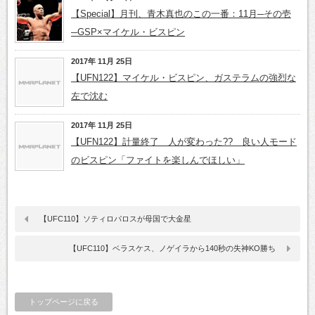
【Special】月刊、青木真也のこの一番：11月─その壱
─GSP×マイケル・ビスピン
2017年 11月 25日
【UFN122】マイケル・ビスピン、ガステラムの強烈な
左で沈む
2017年 11月 25日
【UFN122】計量終了 人が変わった?? 良い人モード
のビスピン「ファイトを楽しんでほしい」
【UFC110】ソティロパロスが母国で大金星
【UFC110】ベラスケス、ノゲイラから140秒の失神KO勝ち
トップページに戻る