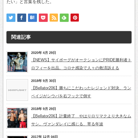
たい」と言葉を残した。
関連記事
2020年 4月 29日
【NEWS】サイボーグがオークションにPRIDE勝利者ト
ロフィーを出品。コロナ感染で人々の救済訴える
2018年 9月 30日
【Bellator206】勝ちにこだわったレジェンド対決、ラン
ペイジがシウバを右フックで倒す
2018年 9月 29日
【Bellator206】計量終了 やはりロリマクより大きなム
サシ。ヴァンダレイに感じる、寄る年波
2017年 12月 04日