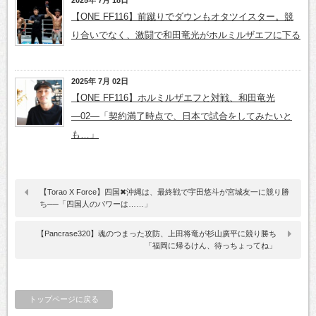
【ONE FF116】前蹴りでダウンもオタツイスター。競
り合いでなく、激闘で和田竜光がホルミルザエフに下る
2025年 7月 02日
【ONE FF116】ホルミルザエフと対戦、和田竜光
―02―「契約満了時点で、日本で試合をしてみたいと
も…」
【Torao X Force】四国✖沖縄は、最終戦で宇田悠斗が宮城友一に競り勝
ち──「四国人のパワーは……」
【Pancrase320】魂のつまった攻防、上田将竜が杉山廣平に競り勝ち
「福岡に帰るけん、待っちょってね」
トップページに戻る