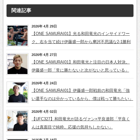
関連記事
2026年 4月 29日
【ONE SAMURAI01】光る和田竜光のインサイドワー
ク。右を当て続け伊藤盛一郎から摩訶不思議な2-1勝利
2026年 4月 27日
【ONE SAMURAI01】和田竜光と注目の日本人対決。
伊藤盛一郎「常に勝たないと次がないと思っている」
2026年 4月 24日
【ONE SAMURAI01】伊藤盛一郎戦前の和田竜光「強
い選手なのは分かっているから、僕は戦って勝ちたい」
2026年 4月 02日
【UFC327】和田竜光が語るヴァン×平良達郎「平良く
んは真面目で純粋。応援の気持ちしかない」
2025年 7月 18日