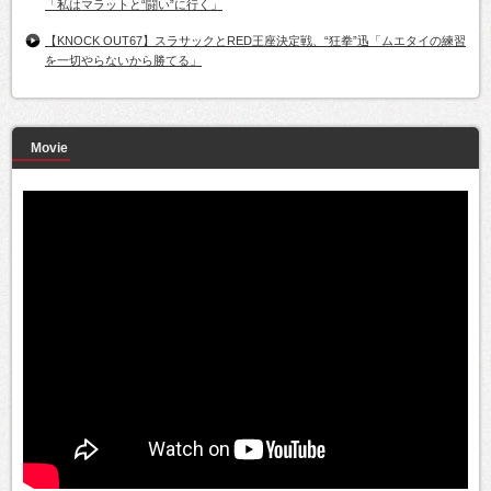
「私はマラットと“闘い”に行く」
【KNOCK OUT67】スラサックとRED王座決定戦、“狂拳”迅「ムエタイの練習
を一切やらないから勝てる」
Movie