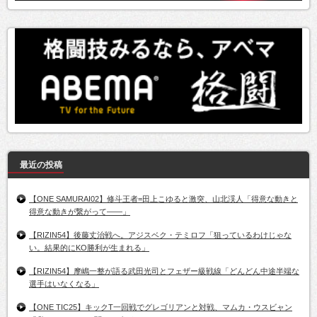
最近の投稿
【ONE SAMURAI02】修斗王者=田上こゆると激突、山北渓人「得意な動きと
得意な動きが繋がって――」
【RIZIN54】後藤丈治戦へ。アジスベク・テミロフ「狙っているわけじゃな
い。結果的にKO勝利が生まれる」
【RIZIN54】摩嶋一整が語る武田光司とフェザー級戦線「どんどん中途半端な
選手はいなくなる」
【ONE TIC25】キックT一回戦でグレゴリアンと対戦、マムカ・ウスビャン