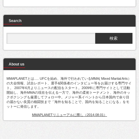
Search
About us
MMAPLANETとは..... UFCを始め、海外で行われているMMA( Mixed Martial Arts）
の大会情報、試合レポート、選手&関係者のインタビュー等をお届けする専門サイ
ト。 2007年6月よりニュースの配信をスタート。2009年に専門サイトとして活動
開始し、海外MMAの現在を伝える一方で、海外の柔術トーナメント、海外のキッ
クボクシングも厳選してフォロー中。メジャー系イベントから日本国内で余り目
の届かない良質の格闘技まで「海外を知ることで、国内を知ることになる」をモ
ットーに発信します。
MMAPLANETリニューアルに際し（2014.08.01）