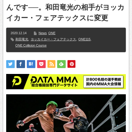
んです──。和田竜光の相手がヨッカ
イカー・フェアテックスに変更
2020.12.14
News
ONE
和田竜光
,
ヨッカイカー・フェアテックス
,
ONE115
,
ONE Collision Course