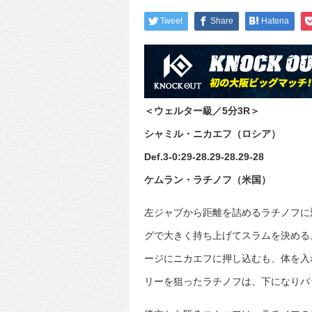
Tweet
Share
Hatena
＜ウェルター級／5分3R＞
シャミル・ニカエフ（ロシア）
Def.3-0:29-28.29-28.29-28
ケムラン・ラチノフ（米国）
左ジャブから距離を詰めるラチノフに
グで大きく持ち上げてスラムを決める
ージにニカエフに押し込むも、体を入
リーを狙ったラチノフは、下になりバ