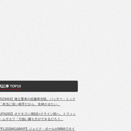
気記事 TOP10
RIZIN54】捲土重来の佐藤将光戦、パッチー・ミック
「本当に良い相手だから、失神させたい」
UFN283】オクタゴン3戦目=クライン戦へ。トフィッ
・ムサエフ「力強い勝ち方ができるだろう」
PFL2026#11&MVP】ジェイク・ポールがMMAでネイ