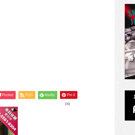
Pocket
RSS
feedly
Pin it
PR