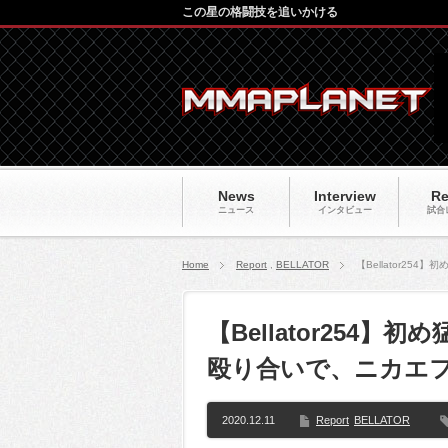
この星の格闘技を追いかける
News
Interview
Re
ニュース
インタビュー
試合
Home
Report
,
BELLATOR
【Bellator2
【Bellator254
殴り合いで、ニカエ
2020.12.11
Report
BELLATOR