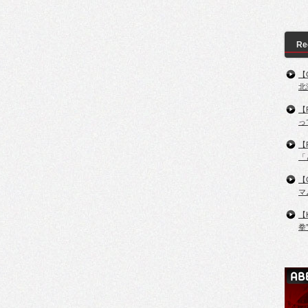
Re
【
北
【
っ
【
「
【
マ
【
拳