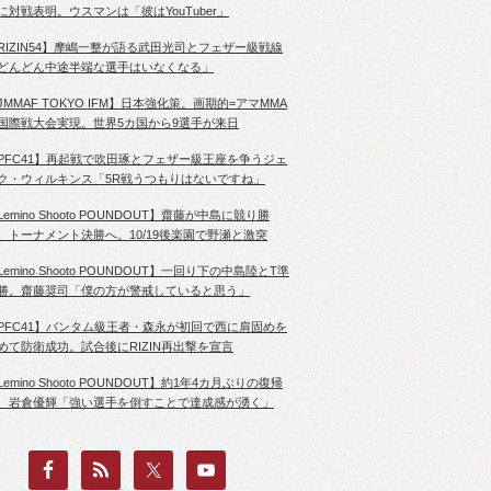
に対戦表明。ウスマンは「彼はYouTuber」
RIZIN54】摩嶋一整が語る武田光司とフェザー級戦線
どんどん中途半端な選手はいなくなる」
JMMAF TOKYO IFM】日本強化策。画期的=アマMMA
国際戦大会実現。世界5カ国から9選手が来日
PFC41】再起戦で吹田琢とフェザー級王座を争うジェ
ク・ウィルキンス「5R戦うつもりはないですね」
Lemino Shooto POUNDOUT】齋藤が中島に競り勝
、トーナメント決勝へ。10/19後楽園で野瀬と激突
Lemino Shooto POUNDOUT】一回り下の中島陸とT準
勝。齋藤奨司「僕の方が警戒していると思う」
PFC41】バンタム級王者・森永が初回で西に肩固めを
めて防衛成功。試合後にRIZIN再出撃を宣言
Lemino Shooto POUNDOUT】約1年4カ月ぶりの復帰
、岩倉優輝「強い選手を倒すことで達成感が湧く」