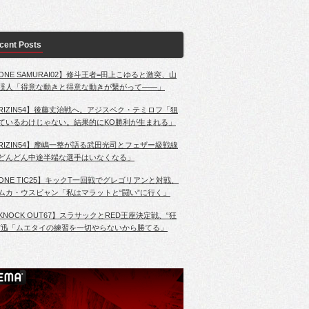
cent Posts
ONE SAMURAI02】修斗王者=田上こゆると激突、山
渓人「得意な動きと得意な動きが繋がって――」
RIZIN54】後藤丈治戦へ。アジスベク・テミロフ「狙
ているわけじゃない。結果的にKO勝利が生まれる」
RIZIN54】摩嶋一整が語る武田光司とフェザー級戦線
どんどん中途半端な選手はいなくなる」
ONE TIC25】キックT一回戦でグレゴリアンと対戦、
ムカ・ウスビャン「私はマラットと“闘い”に行く」
KNOCK OUT67】スラサックとRED王座決定戦、“狂
”迅「ムエタイの練習を一切やらないから勝てる」