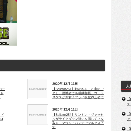
2020年 12月 11日
人
の一
【Bellator254】動かざること山のご
メド
とし。挑戦者でも横綱相撲、ヴェラ
」
スケスが新女子フライ級世界王者に
【
ス
2020年 12月 11日
【
メド
【Bellator254】リントン・ヴァッセ
トロ
ルがテイクダウン狙いを潰して上を
ク
取り、マウントパンチでマルクス下
す
【