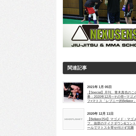
関連記事
2021年 1月 05日
【Special】月刊、青木真也のこ
番：2020年12月─その壱─マゴ
フ×マトス「レブニー的Bellator
2020年 12月 11日
【Bellator254】マゴメド・マゴ
フ、抜群のテイクダウン&コン
ールでマトスを寄せ付けず完勝