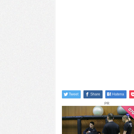
Tweet
Share
Hatena
PR