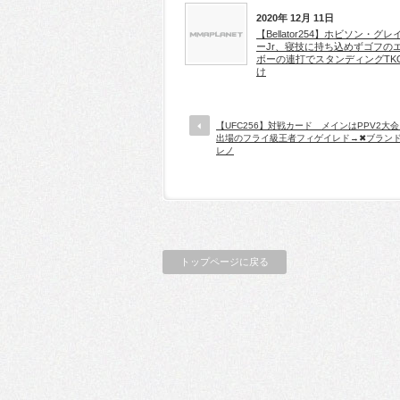
2020年 12月 11日
【Bellator254】ホビソン・グレ
ーJr、寝技に持ち込めずゴフの
ボーの連打でスタンディングTK
け
【UFC256】対戦カード メインはPPV2大
出場のフライ級王者フィゲイレド→✖ブラン
レノ
トップページに戻る