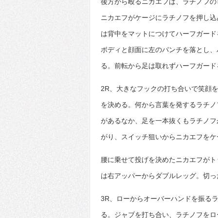
後方から殴るニカエフは、ラチノフの
ニカエフがケージにラチノフを押し込
は背中をマットにつけてハーフガード
ボディと顔面に左のパンチを落とし、
る。前転から足は取れずハーフガード
2R、大きなフックの打ち合いで笑顔
を決める。何から言葉を発するラチノ
があるなか、足を一本抜くもラチノフ
がり、スイッチ狙いからニカエフをケ
腰に乗せて投げを決めたニカエフがト
は右アッパーからダブルレッグ。切っ
3R、ローからオーバーハンドを振る
る。ジャブを打ち合い、ラチノフをロ