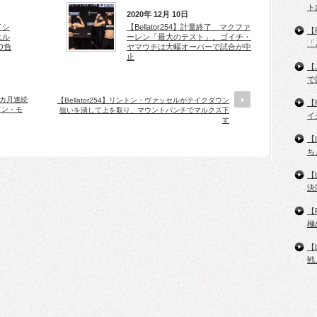
ト
2020年 12月 10日
イシ
【Bellator254】計量終了 マクファ
【
エル
ーレン「最大のテスト」。ゴイチ・
「
O負
ヤマウチは大幅オーバーで試合が中
止
【
で
会カ月連続
【Bellator254】リントン・ヴァッセルがテイクダウン
【
ドン・モ
狙いを潰して上を取り、マウントパンチでマルクス下
イ
す
【
ち
【
決
【
極
【
戦