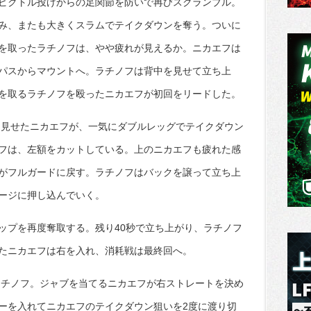
ビクトル投げからの足関節を防いで再びスクランブル。
み、またも大きくスラムでテイクダウンを奪う。ついに
を取ったラチノフは、やや疲れが見えるか。ニカエフは
パスからマウントへ。ラチノフは背中を見せて立ち上
を取るラチノフを殴ったニカエフが初回をリードした。
を見せたニカエフが、一気にダブルレッグでテイクダウン
フは、左額をカットしている。上のニカエフも疲れた感
がフルガードに戻す。ラチノフはバックを譲って立ち上
ージに押し込んでいく。
ップを再度奪取する。残り40秒で立ち上がり、ラチノフ
たニカエフは右を入れ、消耗戦は最終回へ。
ラチノフ。ジャブを当てるニカエフが右ストレートを決め
ーを入れてニカエフのテイクダウン狙いを2度に渡り切