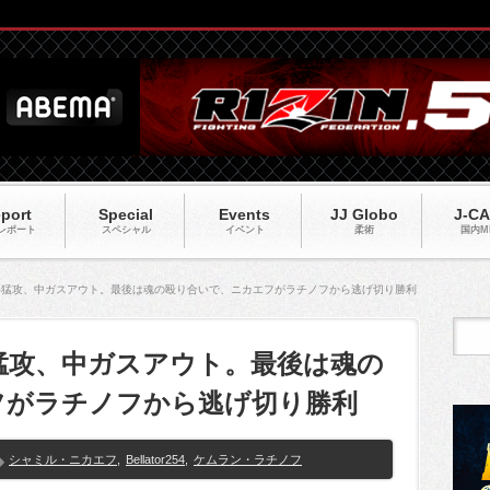
port
Special
Events
JJ Globo
J-C
レポート
スペシャル
イベント
柔術
国内M
54】初め猛攻、中ガスアウト。最後は魂の殴り合いで、ニカエフがラチノフから逃げ切り勝利
】初め猛攻、中ガスアウト。最後は魂の
フがラチノフから逃げ切り勝利
シャミル・ニカエフ
,
Bellator254
,
ケムラン・ラチノフ