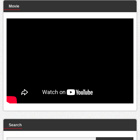
Movie
Search