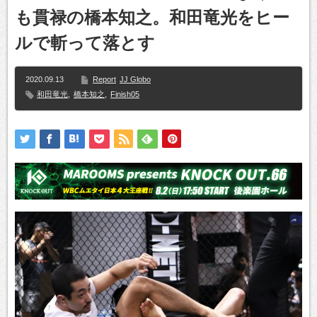
も貫禄の橋本知之。和田竜光をヒー
ルで斬って落とす
2020.09.13
Report
JJ Globo
和田竜光
,
橋本知之
,
Finish05