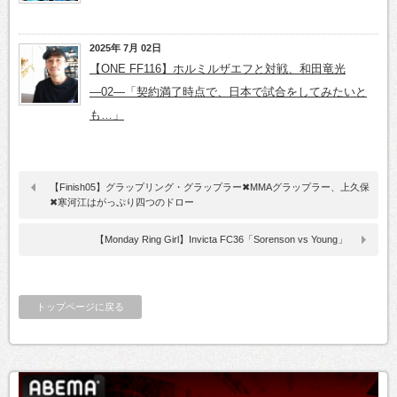
2025年 7月 02日
【ONE FF116】ホルミルザエフと対戦、和田竜光
―02―「契約満了時点で、日本で試合をしてみたいと
も…」
【Finish05】グラップリング・グラップラー✖MMAグラップラー、上久保
✖寒河江はがっぷり四つのドロー
【Monday Ring Girl】Invicta FC36「Sorenson vs Young」
トップページに戻る