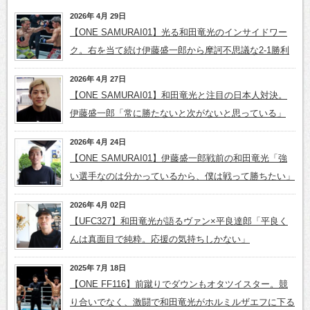
2026年 4月 29日
【ONE SAMURAI01】光る和田竜光のインサイドワー
ク。右を当て続け伊藤盛一郎から摩訶不思議な2-1勝利
2026年 4月 27日
【ONE SAMURAI01】和田竜光と注目の日本人対決。
伊藤盛一郎「常に勝たないと次がないと思っている」
2026年 4月 24日
【ONE SAMURAI01】伊藤盛一郎戦前の和田竜光「強
い選手なのは分かっているから、僕は戦って勝ちたい」
2026年 4月 02日
【UFC327】和田竜光が語るヴァン×平良達郎「平良く
んは真面目で純粋。応援の気持ちしかない」
2025年 7月 18日
【ONE FF116】前蹴りでダウンもオタツイスター。競
り合いでなく、激闘で和田竜光がホルミルザエフに下る