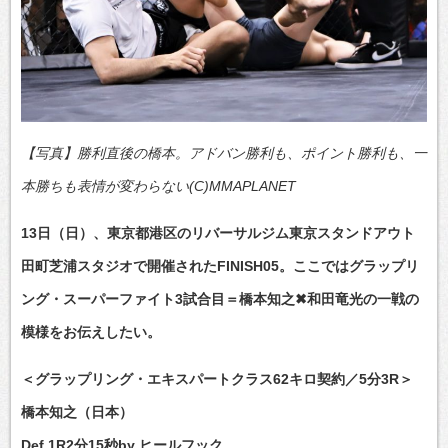
【写真】勝利直後の橋本。アドバン勝利も、ポイント勝利も、一
本勝ちも表情が変わらない(C)MMAPLANET
13日（日）、東京都港区のリバーサルジム東京スタンドアウト
田町芝浦スタジオで開催されたFINISH05。ここではグラップリ
ング・スーパーファイト3試合目＝橋本知之✖和田竜光の一戦の
模様をお伝えしたい。
＜グラップリング・エキスパートクラス62キロ契約／5分3R＞
橋本知之（日本）
Def.1R2分15秒by ヒールフック