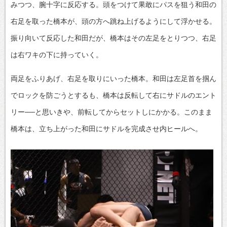
みつつ、腕十字に反応する。頭をつけて果敢にパスを狙う和田の
右足を取った橋本が、頭の方へ跳ね上げるようにして浮かせる。
振り向いて反応した和田だが、橋本はその左足をとりつつ、右足
は右ワキの下に持っていく。
両足をふりあげ、右足を取りにいった橋本。和田は左足首を掴ん
でロックを防ごうとするも、橋本は反転して右にサドルのエント
リー──と思いきや、前転してからセットしにかかる。このまま
橋本は、立ち上がった和田にサドルを完成させ内ヒールへ。