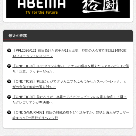
最近の投稿
【PFL2026#12】前回負けた選手が11人出場、谷間の大会?!で注目は14勝0敗
13フィニッシュのメジエフ
【ONE TIC25】2Rにダウンを奪い、アナンの猛攻を耐えたスアキムが2-1で勝
ち「正直、ラッキーだった」
【ONE TIC25】初回にヒジでダヤカエフをふらつかせたスーパーレック、ヒ
ザの負傷で無念の返り討ちに
【ONE TIC25】前だろうが、奥足だろうがウスビャンの左足を徹底して蹴っ
たグレゴリアンが準決勝へ
【ONE SAMURAI02】前回の対戦経験をどう活かすか。野杁と海人がフェザー
級キックT一回戦でリベンジ戦