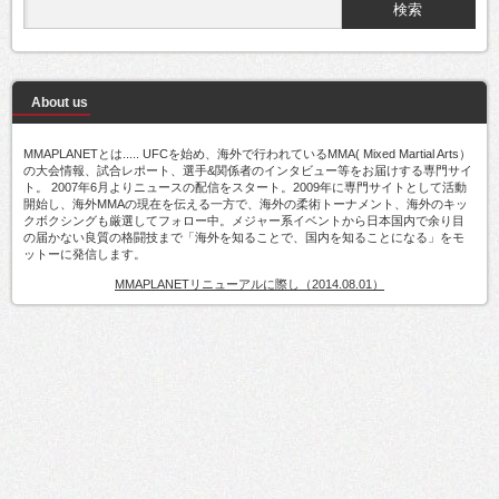
About us
MMAPLANETとは..... UFCを始め、海外で行われているMMA( Mixed Martial Arts）
の大会情報、試合レポート、選手&関係者のインタビュー等をお届けする専門サイ
ト。 2007年6月よりニュースの配信をスタート。2009年に専門サイトとして活動
開始し、海外MMAの現在を伝える一方で、海外の柔術トーナメント、海外のキッ
クボクシングも厳選してフォロー中。メジャー系イベントから日本国内で余り目
の届かない良質の格闘技まで「海外を知ることで、国内を知ることになる」をモ
ットーに発信します。
MMAPLANETリニューアルに際し（2014.08.01）