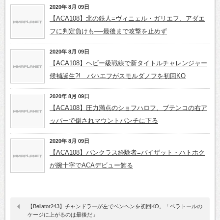
2020年 8月 09日
【ACA108】北の鉄人=ヴィニェル・ガリエフ、アダエ
フに判定負けも──最後まで攻撃を止めず
2020年 8月 09日
【ACA108】ヘビー級戦線で新タイトルチャレンジャー
候補誕生?! バハエフがスモルダノフを初回KO
2020年 8月 09日
【ACA108】圧力満点のショフハロフ、ブテンコの右ア
ッパーで倒されマウントパンチに下る
2020年 8月 09日
【ACA108】パンクラス経験者=バイザット・ハトホク
が腕十字でACAデビュー飾る
【Bellator243】チャンドラーが左でベンヘンを初回KO。「ベラトールの
ケージに上がるのは最後だ」