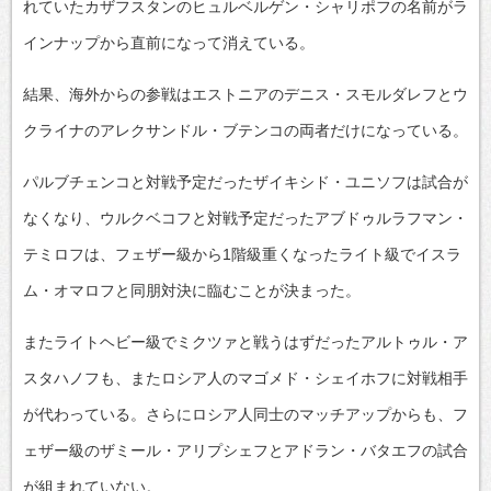
れていたカザフスタンのヒュルベルゲン・シャリポフの名前がラ
インナップから直前になって消えている。
結果、海外からの参戦はエストニアのデニス・スモルダレフとウ
クライナのアレクサンドル・ブテンコの両者だけになっている。
パルブチェンコと対戦予定だったザイキシド・ユニソフは試合が
なくなり、ウルクベコフと対戦予定だったアブドゥルラフマン・
テミロフは、フェザー級から1階級重くなったライト級でイスラ
ム・オマロフと同朋対決に臨むことが決まった。
またライトヘビー級でミクツァと戦うはずだったアルトゥル・ア
スタハノフも、またロシア人のマゴメド・シェイホフに対戦相手
が代わっている。さらにロシア人同士のマッチアップからも、フ
ェザー級のザミール・アリプシェフとアドラン・バタエフの試合
が組まれていない。