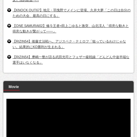
【KNOCK OUT67】地元・羽曳野でメインに登場。久井大夢「この日は自分の
ための大会、最高の日にする」
【ONE SAMURAI02】修斗王者=田上こゆると激突、山北渓人「得意な動きと
得意な動きが繋がって――」
【RIZIN54】後藤丈治戦へ。アジスベク・テミロフ「狙っているわけじゃな
い。結果的にKO勝利が生まれる」
【RIZIN54】摩嶋一整が語る武田光司とフェザー級戦線「どんどん中途半端な
選手はいなくなる」
Movie