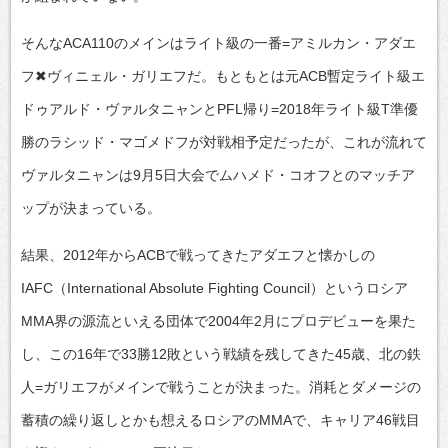
そんなACA110のメインはライト級の一番=アミルカン・アダエ
フ✖ヴィニェル・ガリエフだ。もともとは元ACB暫定ライト級エ
ドゥアルド・ヴァルタニャンとPFL帰り=2018年ライト級T準優
勝のラシッド・マゴメドフが対戦相予定だったが、これが流れて
ヴァルタニャンは9月5日大会でムハメド・コオフとのマッチア
ップが決まっている。
結果、2012年からACBで戦ってきたアダエフと懐かしの
IAFC（International Absolute Fighting Council）というロシア
MMA界の源流といえる団体で2004年2月にプロデビューを果た
し、この16年で33勝12敗という戦績を残してきた45歳、北の鉄
人=ガリエフがメインで戦うことが決まった。消耗とダメージの
蓄積の繰り返しとかも想えるロシアのMMAで、キャリア46戦目