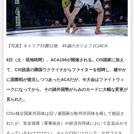
【写真】キャリア33勝12敗、45歳のガリエフ (C)ACA
8日（土・現地時間）、ACA108が開催される。CIS国家に加え
て、CIS脱退の隣国ウクライナからファイターを招聘し、緩やか
に国際戦が復活しつつあったACAだが、今大会はファイトウィ
ークになってから、その諸外国勢がらみのカードに大幅な変更が
見られた。
CIS=独立国家共同体は旧ソ連国家が欧州共同体を模して創設さ
れたが、安全保障（軍事統合）や経済共同体において足並みがそ
ろっているわけではない。そんなCISにはロシア、カザフスタ