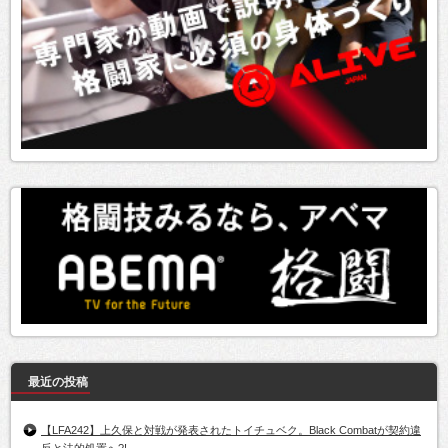
最近の投稿
【LFA242】上久保と対戦が発表されたトイチュベク。Black Combatが契約違
反と法的処置へ?!