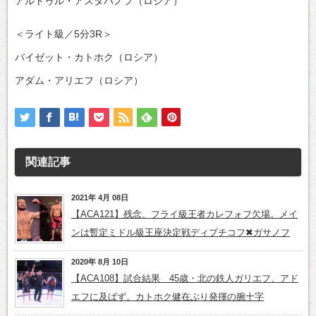
アルトゥル・アスタハノフ（ロシア）
＜ライト級／5分3R＞
バイゼット・カトホク（ロシア）
アダム・アリエフ（ロシア）
関連記事
2021年 4月 08日
【ACA121】残念、フライ級王者カレフォフ欠場。メイ
ンは暫定ミドル級王座決定戦ディプチコフ✖ガサノフ
2020年 8月 10日
【ACA108】試合結果 45歳・北の鉄人ガリエフ、アド
エフに及ばず。カトホク健在ぶり発揮の腕十字