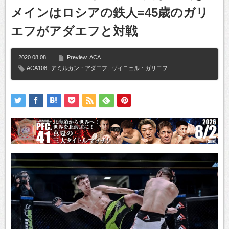
メインはロシアの鉄人=45歳のガリ
エフがアダエフと対戦
2020.08.08
Preview
ACA
ACA108
,
アミルカン・アダエフ
,
ヴィニェル・ガリエフ