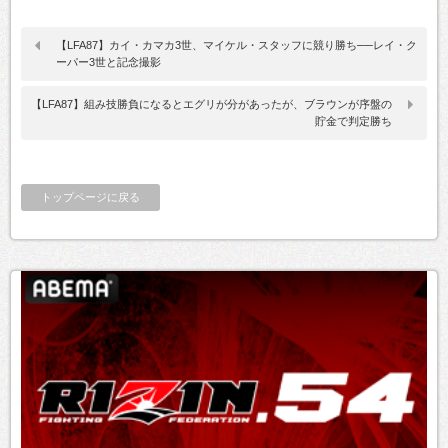
【LFA87】カイ・カマカ3世、マイケル・スタッフに競り勝ち──レイ・ク
ーパー3世と記念撮影
【LFA87】組み技勝負になるとエグリが分があったが、ブラウンが序盤の
貯金で判定勝ち
トップページに戻る