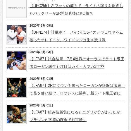
【UFC255】左フックの威力で、ライトの蹴りを駆逐し
たバックリーが2R開始直後にKO勝ち
2020年 8月 09日
【UFN174】計量終了 メインはルイスとヴェウドゥム
破ったオレイニク。ワイドマンは生き残り戦
2020年 8月 04日
【LFA87】試合結果 7月4連戦のオーラスでライト級王
者ローガン誕生も注目はカイ・カマカ3世??
2020年 8月 01日
【LFA87】2Rにダウンを奪ったローガンが終盤は徹底し
て足を使い続け、ロサレスに勝利。新ライト級王者に
2020年 8月 01日
【LFA87】組み技勝負になるとエグリが分があったが、
ブラウンが序盤の貯金で判定勝ち