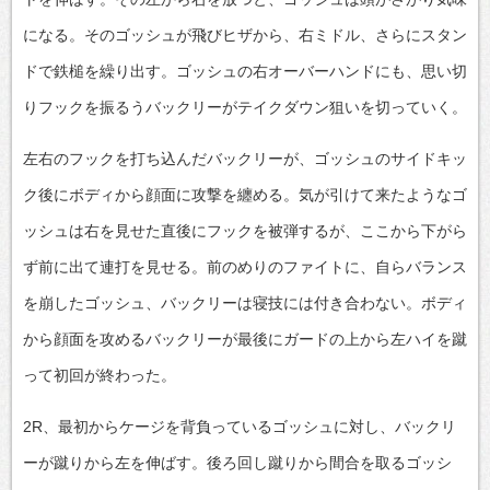
になる。そのゴッシュが飛びヒザから、右ミドル、さらにスタン
ドで鉄槌を繰り出す。ゴッシュの右オーバーハンドにも、思い切
りフックを振るうバックリーがテイクダウン狙いを切っていく。
左右のフックを打ち込んだバックリーが、ゴッシュのサイドキッ
ク後にボディから顔面に攻撃を纏める。気が引けて来たようなゴ
ッシュは右を見せた直後にフックを被弾するが、ここから下がら
ず前に出て連打を見せる。前のめりのファイトに、自らバランス
を崩したゴッシュ、バックリーは寝技には付き合わない。ボディ
から顔面を攻めるバックリーが最後にガードの上から左ハイを蹴
って初回が終わった。
2R、最初からケージを背負っているゴッシュに対し、バックリ
ーが蹴りから左を伸ばす。後ろ回し蹴りから間合を取るゴッシ