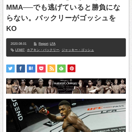
MMA──でも逃げていると勝負にな
らない。バックリーがゴッシュを
KO
2020.08.01
Report
LFA
LFA87
,
ホアキン・バックリー
,
ジャッキー・ゴッシュ