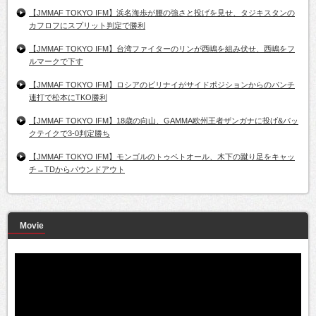
【JMMAF TOKYO IFM】浜名海歩が腰の強さと投げを見せ、タジキスタンの
カフロフにスプリット判定で勝利
【JMMAF TOKYO IFM】台湾ファイターのリンが西嶋を組み伏せ、西嶋をフ
ルマークで下す
【JMMAF TOKYO IFM】ロシアのビリナイがサイドポジションからのパンチ
連打で松本にTKO勝利
【JMMAF TOKYO IFM】18歳の向山、GAMMA欧州王者ザンガナに投げ&バッ
クテイクで3-0判定勝ち
【JMMAF TOKYO IFM】モンゴルのトゥベトオール、木下の蹴り足をキャッ
チ→TDからパウンドアウト
Movie