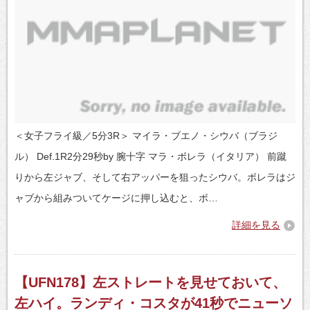
＜女子フライ級／5分3R＞ マイラ・ブエノ・シウバ（ブラジ
ル） Def.1R2分29秒by 腕十字 マラ・ボレラ（イタリア） 前蹴
りから左ジャブ、そして右アッパーを狙ったシウバ。ボレラはジ
ャブから組みついてケージに押し込むと、ボ…
詳細を見る
【UFN178】左ストレートを見せておいて、
左ハイ。ランディ・コスタが41秒でニューソ