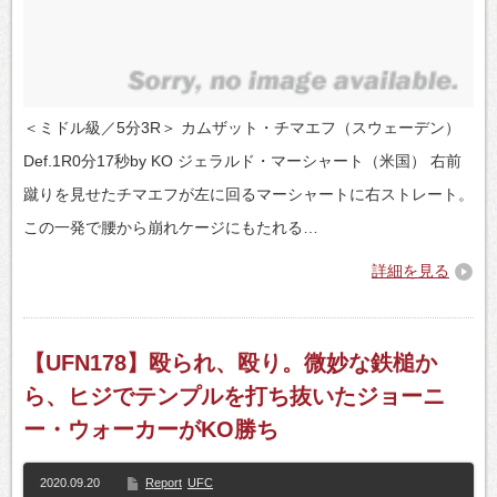
＜ミドル級／5分3R＞ カムザット・チマエフ（スウェーデン）
Def.1R0分17秒by KO ジェラルド・マーシャート（米国） 右前
蹴りを見せたチマエフが左に回るマーシャートに右ストレート。
この一発で腰から崩れケージにもたれる…
詳細を見る
【UFN178】殴られ、殴り。微妙な鉄槌か
ら、ヒジでテンプルを打ち抜いたジョーニ
ー・ウォーカーがKO勝ち
2020.09.20
Report
UFC