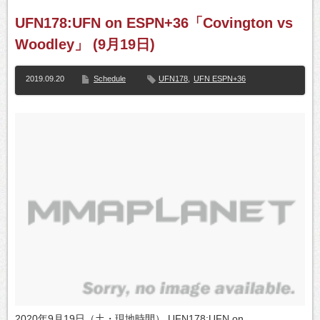
UFN178:UFN on ESPN+36「Covington vs
Woodley」 (9月19日)
2019.09.20
Schedule
UFN178
,
UFN ESPN+36
2020年9月19日（土・現地時間） UFN178:UFN on