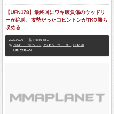
【UFN178】最終回にワキ腹負傷のウッドリ
ーが絶叫、攻勢だったコビントンがTKO勝ち
収める
2020.09.20
Report
UFC
コルビー・コビントン
,
タイロン・ウッドリー
,
UFN178
,
UFN ESPN+36