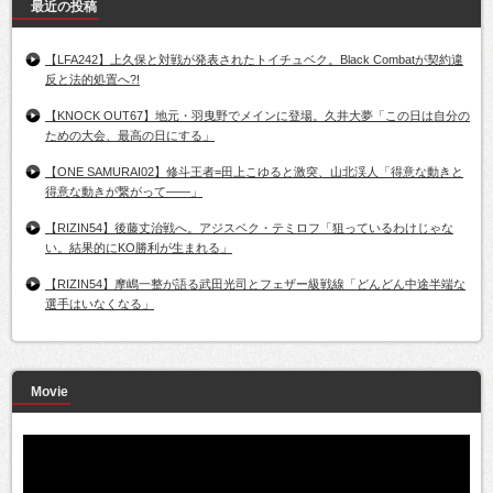
最近の投稿
【LFA242】上久保と対戦が発表されたトイチュベク。Black Combatが契約違
反と法的処置へ?!
【KNOCK OUT67】地元・羽曳野でメインに登場。久井大夢「この日は自分の
ための大会、最高の日にする」
【ONE SAMURAI02】修斗王者=田上こゆると激突、山北渓人「得意な動きと
得意な動きが繋がって――」
【RIZIN54】後藤丈治戦へ。アジスベク・テミロフ「狙っているわけじゃな
い。結果的にKO勝利が生まれる」
【RIZIN54】摩嶋一整が語る武田光司とフェザー級戦線「どんどん中途半端な
選手はいなくなる」
Movie