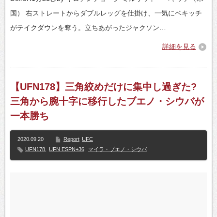
国） 右ストレートからダブルレッグを仕掛け、一気にベキッチ
がテイクダウンを奪う。立ちあがったジャクソン…
詳細を見る
【UFN178】三角絞めだけに集中し過ぎた?
三角から腕十字に移行したブエノ・シウバが
一本勝ち
2020.09.20
Report
UFC
UFN178
,
UFN ESPN+36
,
マイラ・ブエノ・シウバ