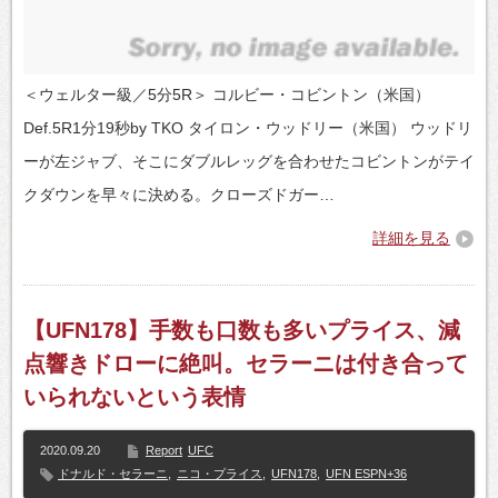
＜ウェルター級／5分5R＞ コルビー・コビントン（米国）
Def.5R1分19秒by TKO タイロン・ウッドリー（米国） ウッドリ
ーが左ジャブ、そこにダブルレッグを合わせたコビントンがテイ
クダウンを早々に決める。クローズドガー…
詳細を見る
【UFN178】手数も口数も多いプライス、減
点響きドローに絶叫。セラーニは付き合って
いられないという表情
2020.09.20
Report
UFC
ドナルド・セラーニ
,
ニコ・プライス
,
UFN178
,
UFN ESPN+36