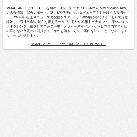
MMAPLANETとは..... UFCを始め、海外で行われているMMA( Mixed Martial Arts）
の大会情報、試合レポート、選手&関係者のインタビュー等をお届けする専門サイ
ト。 2007年6月よりニュースの配信をスタート。2009年に専門サイトとして活動
開始し、海外MMAの現在を伝える一方で、海外の柔術トーナメント、海外のキッ
クボクシングも厳選してフォロー中。メジャー系イベントから日本国内で余り目
の届かない良質の格闘技まで「海外を知ることで、国内を知ることになる」をモ
ットーに発信します。
MMAPLANETリニューアルに際し（2014.08.01）