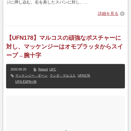
ジに押し込む。右を差したスパンに対し、…
詳細を見る
【UFN178】マルコスの頑強なポスチャーに
対し、マッケンジーはオモプラッタからスイ
ープ→腕十字
2020.09.20
Report
UFC
マッケンジー・ダーン
,
ランダ・マルコス
,
UFN178
,
UFN ESPN+36