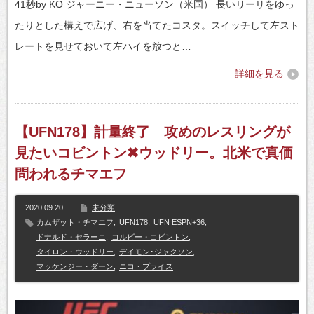
41秒by KO ジャーニー・ニューソン（米国） 長いリーリをゆっ
たりとした構えで広げ、右を当てたコスタ。スイッチして左スト
レートを見せておいて左ハイを放つと…
詳細を見る
【UFN178】計量終了 攻めのレスリングが
見たいコビントン✖ウッドリー。北米で真価
問われるチマエフ
2020.09.20
未分類
カムザット・チマエフ
,
UFN178
,
UFN ESPN+36
,
ドナルド・セラーニ
,
コルビー・コビントン
,
タイロン・ウッドリー
,
デイモン･ジャクソン
,
マッケンジー・ダーン
,
ニコ・プライス