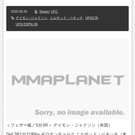
2020.09.20
Report
UFC
デイモン･ジャクソン
,
ミルサッド・ベキッチ
,
UFN178
,
UFN ESPN+36
＜フェザー級／5分3R＞ デイモン・ジャクソン（米国）
Def.3R1分21秒by ギロチンチョーク ミルサッド・ベキッチ（米