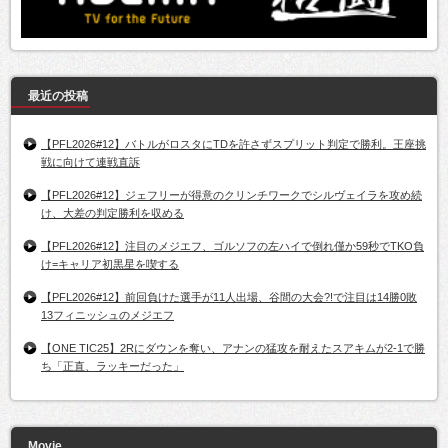
最近の投稿
【PFL2026#12】バトルがロスタにTDを許さずスプリット判定で勝利。王座挑
戦に向けて連戦直訴
【PFL2026#12】ジェフリーが得意のクリンチワークでシルヴェイラを攻め続
け、大差の判定勝利を収める
【PFL2026#12】注目のメジエフ、ゴルソフの左ハイで倒れ僅か59秒でTKO負
け=キャリア初黒星を喫する
【PFL2026#12】前回負けた選手が11人出場、谷間の大会?!で注目は14勝0敗
13フィニッシュのメジエフ
【ONE TIC25】2Rにダウンを奪い、アナンの猛攻を耐えたスアキムが2-1で勝
ち「正直、ラッキーだった」
Movie