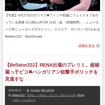
【写真】4月27日のロリマク✖フィッチ戦後にフェイスオフを行
っている両者 (C) BELLATOR 14日（金・現地時間）、ニューヨ
ーク州ニューヨークのマジソン・スクエア・ガーデンで行われる
Bellator222「MacDonald…
詳細を見る
【Bellator222】RENA出場のプレリミ。超秘
蔵っ子ピコ✖ハンガリアン狙撃手ボリッチを
見逃すな
2019.06.12
Preview
BELLATOR
Bellator222
,
アダム・ッチロン・ピソン・グレイシーJr
,
RENA
,
ヘザー・ハーディー