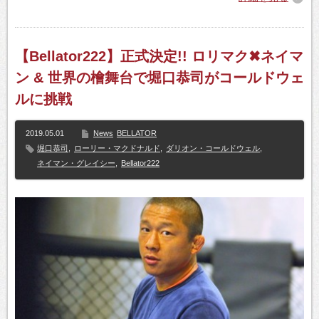
【Bellator222】正式決定!! ロリマク✖ネイマ
ン & 世界の檜舞台で堀口恭司がコールドウェ
ルに挑戦
2019.05.01
News
BELLATOR
堀口恭司
,
ローリー・マクドナルド
,
ダリオン・コールドウェル
,
ネイマン・グレイシー
,
Bellator222