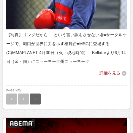
【写真】リングだから──という言い訳をさせない場=サークルケ
ージで、堀口が世界に力を示す檜舞台=MSGに登場する
(C)MMAPLANET 4月30日（火・現地時間）、Bellatorより6月14
日（金・同）にニューヨーク州ニューヨーク…
詳細を見る
PAGE NAVI
«
1
2