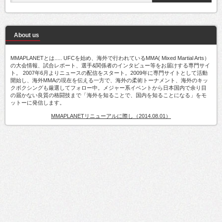
About us
MMAPLANETとは..... UFCを始め、海外で行われているMMA( Mixed Martial Arts）
の大会情報、試合レポート、選手&関係者のインタビュー等をお届けする専門サイ
ト。 2007年6月よりニュースの配信をスタート。2009年に専門サイトとして活動
開始し、海外MMAの現在を伝える一方で、海外の柔術トーナメント、海外のキッ
クボクシングも厳選してフォロー中。メジャー系イベントから日本国内で余り目
の届かない良質の格闘技まで「海外を知ることで、国内を知ることになる」をモ
ットーに発信します。
MMAPLANETリニューアルに際し（2014.08.01）