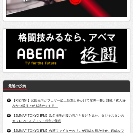
最近の投稿
【RIZIN54】武田光司がフェザー級上位進出をかけて摩嶋一整と対戦「玄人好
みかつ盛り上がる試合をする」
【JMMAF TOKYO IFM】浜名海歩が腰の強さと投げを見せ、タジキスタンの
カフロフにスプリット判定で勝利
【JMMAF TOKYO IFM】台湾ファイターのリンが西嶋を組み伏せ、西嶋をフ