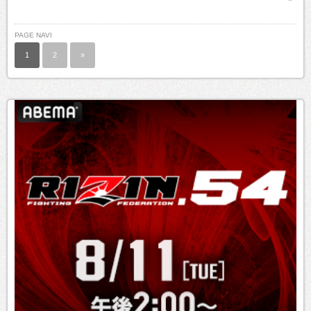
PAGE NAVI
1
2
»