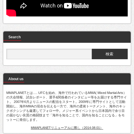
Search
About us
MMAPLANETとは..... UFCを始め、海外で行われているMMA( Mixed Martial Arts）
の大会情報、試合レポート、選手&関係者のインタビュー等をお届けする専門サイ
ト。 2007年6月よりニュースの配信をスタート。2009年に専門サイトとして活動
開始し、海外MMAの現在を伝える一方で、海外の柔術トーナメント、海外のキッ
クボクシングも厳選してフォロー中。メジャー系イベントから日本国内で余り目
の届かない良質の格闘技まで「海外を知ることで、国内を知ることになる」をモ
ットーに発信します。
MMAPLANETリニューアルに際し（2014.08.01）