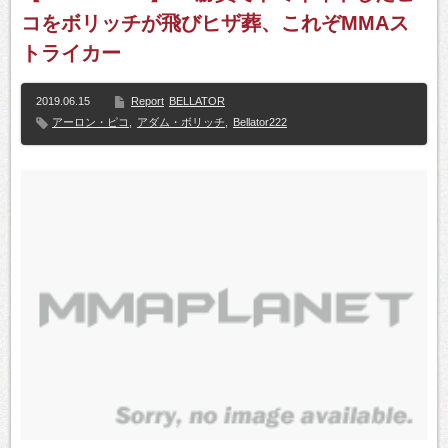
コをボリッチが飛びヒザ葬、これぞMMAス
トライカー
2019.06.15
Report
BELLATOR
アーロン・ピコ
,
アダム・ボリッチ
,
Bellator222