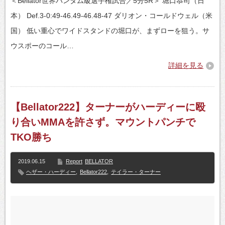
＜Bellator世界バンタム級選手権試合／5分5R＞ 堀口恭司（日
本） Def.3-0:49-46.49-46.48-47 ダリオン・コールドウェル（米
国） 低い重心でワイドスタンドの堀口が、まずローを狙う。サ
ウスポーのコール…
詳細を見る
【Bellator222】ターナーがハーディーに殴
り合いMMAを許さず。マウントパンチで
TKO勝ち
2019.06.15
Report
BELLATOR
ヘザー・ハーディー
,
Bellator222
,
テイラー・ターナー