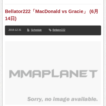
Bellator222「MacDonald vs Gracie」 (6月
14日)
2019.12.31
Schedule
Bellator222