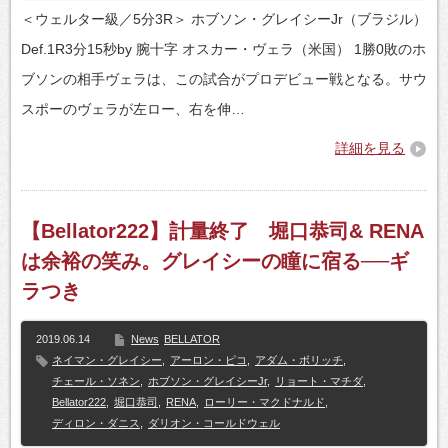
＜ウェルター級／5分3R＞ ホブソン・グレイシーJr（ブラジル）
Def.1R3分15秒by 腕十字 オスカー・ヴェラ（米国） 1勝0敗のホ
ブソンの相手ヴェラは、この試合がプロデビュー戦となる。サウ
スポーのヴェラが左ロー、右を伸…
詳細を見る
【Bellator222】計量終了 堀口恭司& RENA
は余裕の笑み。グレイシーの瞳に宿る──ギ
ラつき
2019.06.14
News
BELLATOR
ネイマン・グレイシー
,
アーロン・ピコ
,
アダム・ボリッチ
,
チェール・ソネン
,
ホブソン・グレイシーJr
,
リョート・マチダ
,
Bellator222
,
堀口恭司
,
RENA
,
ローリー・マクドナルド
,
ディロン・ダニス
,
ダリオン・コールドウェル