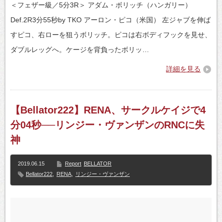
＜フェザー級／5分3R＞ アダム・ボリッチ（ハンガリー）
Def.2R3分55秒by TKO アーロン・ピコ（米国） 左ジャブを伸ば
すピコ、右ローを狙うボリッチ。ピコは右ボディフックを見せ、
ダブルレッグへ。ケージを背負ったボリッ…
詳細を見る
【Bellator222】RENA、サークルケイジで4
分04秒──リンジー・ヴァンザンのRNCに失
神
2019.06.15
Report
BELLATOR
Bellator222
,
RENA
,
リンジー・ヴァンザン