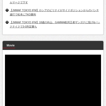
ルマークで下す
【JMMAF TOKYO IFM】ロシアのビリナイがサイドポジションからのパンチ
連打で松本にTKO勝利
【JMMAF TOKYO IFM】18歳の向山、GAMMA欧州王者ザンガナに投げ&バッ
クテイクで3-0判定勝ち
Movie