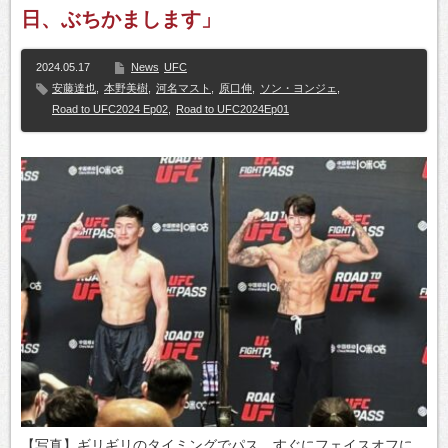
日、ぶちかまします」
2024.05.17
News
UFC
安藤達也
,
本野美樹
,
河名マスト
,
原口伸
,
ソン・ヨンジェ
,
Road to UFC2024 Ep02
,
Road to UFC2024Ep01
【写真】ギリギリのタイミングでパス。すぐにフェイスオフに