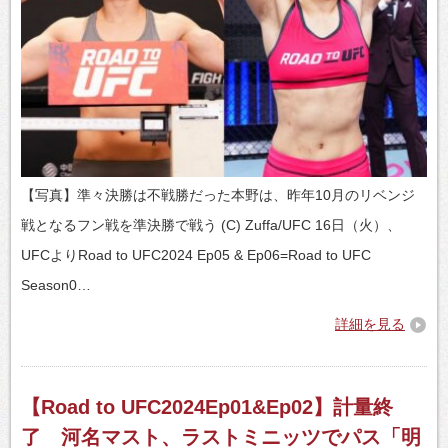
【写真】準々決勝は不戦勝だった本野は、昨年10月のリベンジ
戦となるフン戦を準決勝で戦う (C) Zuffa/UFC 16日（火）、
UFCよりRoad to UFC2024 Ep05 & Ep06=Road to UFC
Season0…
詳細を見る
【Road to UFC2024Ep01&Ep02】計量終
了 河名マスト、ラストミニッツでパス「明