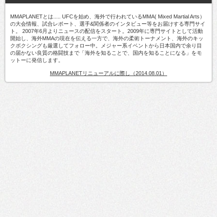
MMAPLANETとは..... UFCを始め、海外で行われているMMA( Mixed Martial Arts）
の大会情報、試合レポート、選手&関係者のインタビュー等をお届けする専門サイ
ト。 2007年6月よりニュースの配信をスタート。2009年に専門サイトとして活動
開始し、海外MMAの現在を伝える一方で、海外の柔術トーナメント、海外のキッ
クボクシングも厳選してフォロー中。メジャー系イベントから日本国内で余り目
の届かない良質の格闘技まで「海外を知ることで、国内を知ることになる」をモ
ットーに発信します。
MMAPLANETリニューアルに際し（2014.08.01）