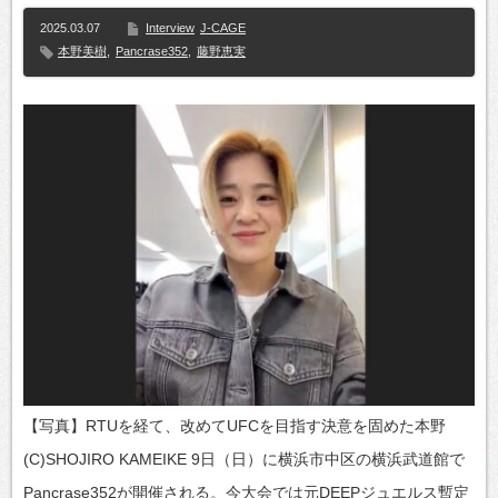
2025.03.07
Interview
J-CAGE
本野美樹
,
Pancrase352
,
藤野恵実
【写真】RTUを経て、改めてUFCを目指す決意を固めた本野
(C)SHOJIRO KAMEIKE 9日（日）に横浜市中区の横浜武道館で
Pancrase352が開催される。今大会では元DEEPジュエルス暫定