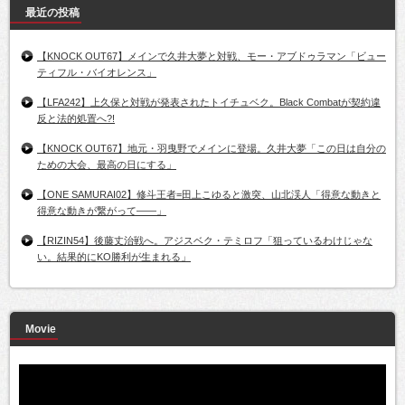
最近の投稿
【KNOCK OUT67】メインで久井大夢と対戦、モー・アブドゥラマン「ビュー
ティフル・バイオレンス」
【LFA242】上久保と対戦が発表されたトイチュベク。Black Combatが契約違
反と法的処置へ?!
【KNOCK OUT67】地元・羽曳野でメインに登場。久井大夢「この日は自分の
ための大会、最高の日にする」
【ONE SAMURAI02】修斗王者=田上こゆると激突、山北渓人「得意な動きと
得意な動きが繋がって――」
【RIZIN54】後藤丈治戦へ。アジスベク・テミロフ「狙っているわけじゃな
い。結果的にKO勝利が生まれる」
Movie