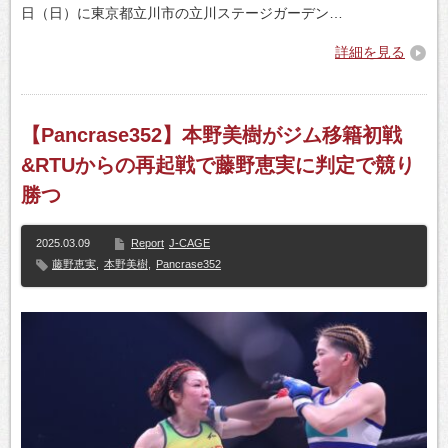
日（日）に東京都立川市の立川ステージガーデン…
詳細を見る
【Pancrase352】本野美樹がジム移籍初戦
&RTUからの再起戦で藤野恵実に判定で競り
勝つ
2025.03.09
Report
J-CAGE
藤野恵実
,
本野美樹
,
Pancrase352