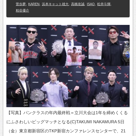
菅歩夢
,
KAREN
,
浜本キャット雄大
,
高橋攻誠
,
ISAO
,
松井斗輝
,
粕谷優介
【写真】パンクラスの年内最終戦＝立川大会は1年を締めくくる
にふさわしいビッグマッチとなる(C)TAKUMI NAKAMURA 5日
（金）東京都新宿区のTKP新宿カンファレンスセンターで、21