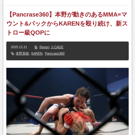
【Pancrase360】本野が動きのあるMMA=マ
ウント&バックからKARENを殴り続け、新ス
トロー級QOPに
2025.12.21
Report
J-CAGE
本野美樹
,
KAREN
,
Pancrase360