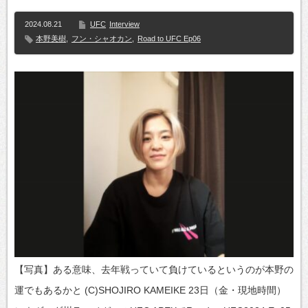
2024.08.21
UFC
Interview
本野美樹
,
フン・シャオカン
,
Road to UFC Ep06
【写真】ある意味、去年戦っていて負けているというのが本野の
運でもあるかと (C)SHOJIRO KAMEIKE 23日（金・現地時間）