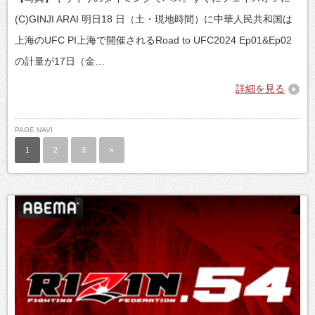
(C)GINJI ARAI 明日18 日（土・現地時間）に中華人民共和国は
上海のUFC PI上海で開催されるRoad to UFC2024 Ep01&Ep02
の計量が17日（金…
詳細を見る
PAGE NAVI
1
2
3
»