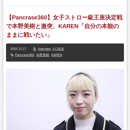
【Pancrase360】女子ストロー級王座決定戦
で本野美樹と激突、KAREN「自分の本能の
ままに戦いたい」
2025.12.17
Interview
J-CAGE
Pancrase360
,
本野美樹
,
KAREN