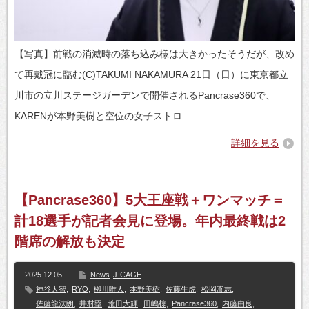
【写真】前戦の消滅時の落ち込み様は大きかったそうだが、改め
て再戴冠に臨む(C)TAKUMI NAKAMURA 21日（日）に東京都立
川市の立川ステージガーデンで開催されるPancrase360で、
KARENが本野美樹と空位の女子ストロ…
詳細を見る
【Pancrase360】5大王座戦＋ワンマッチ＝
計18選手が記者会見に登場。年内最終戦は2
階席の解放も決定
2025.12.05
News
J-CAGE
神谷大智
,
RYO
,
栁川唯人
,
本野美樹
,
佐藤生虎
,
松岡嵩志
,
佐藤龍汰朗
,
井村塁
,
荒田大輝
,
田嶋椋
,
Pancrase360
,
内藤由良
,