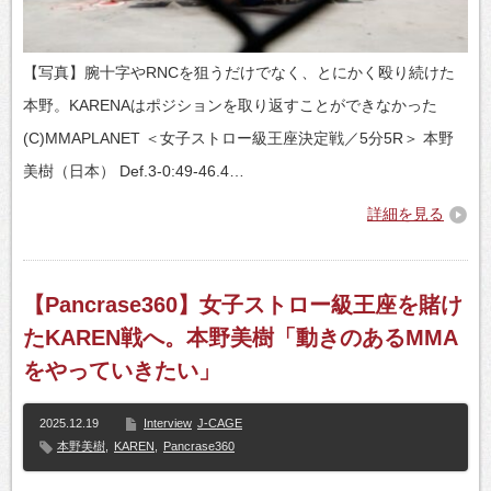
【写真】腕十字やRNCを狙うだけでなく、とにかく殴り続けた
本野。KARENAはポジションを取り返すことができなかった
(C)MMAPLANET ＜女子ストロー級王座決定戦／5分5R＞ 本野
美樹（日本） Def.3-0:49-46.4…
詳細を見る
【Pancrase360】女子ストロー級王座を賭け
たKAREN戦へ。本野美樹「動きのあるMMA
をやっていきたい」
2025.12.19
Interview
J-CAGE
本野美樹
,
KAREN
,
Pancrase360