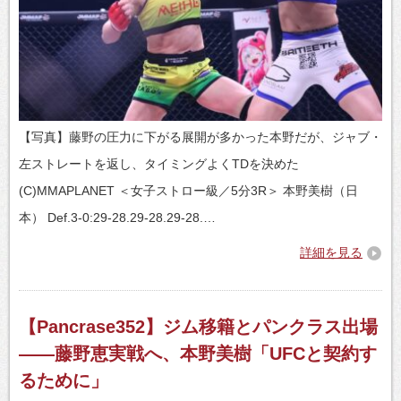
【写真】藤野の圧力に下がる展開が多かった本野だが、ジャブ・
左ストレートを返し、タイミングよくTDを決めた
(C)MMAPLANET ＜女子ストロー級／5分3R＞ 本野美樹（日
本） Def.3-0:29-28.29-28.29-28.…
詳細を見る
【Pancrase352】ジム移籍とパンクラス出場
――藤野恵実戦へ、本野美樹「UFCと契約す
るために」