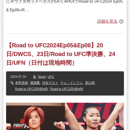
にネヴァダ州ラスベガスのUFC APEXでRoad to UFC2024 Ep05
& Ep06=R…
詳細を見る
【Road to UFC2024Ep05&Ep06】20
日/DWCS、23日/Road to UFC準決勝、24
日/UFN（日付は現地時間）
2024.07.16
News
UFC
本野美樹
,
透暉鷹
,
河名マスト
,
チェ・ドンフン
,
原口伸
,
Road to UFC2024Ep05
,
Road to UFC2024Ep06