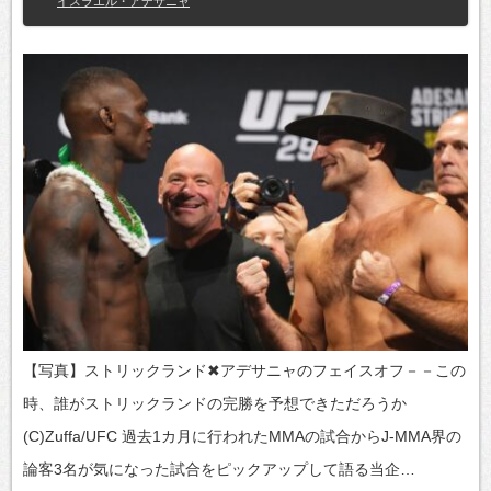
イスラエル・アデサニャ
【写真】ストリックランド✖アデサニャのフェイスオフ－－この
時、誰がストリックランドの完勝を予想できただろうか
(C)Zuffa/UFC 過去1カ月に行われたMMAの試合からJ-MMA界の
論客3名が気になった試合をピックアップして語る当企…