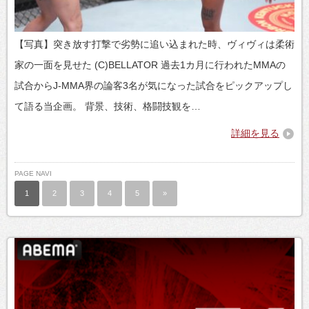
【写真】突き放す打撃で劣勢に追い込まれた時、ヴィヴィは柔術
家の一面を見せた (C)BELLATOR 過去1カ月に行われたMMAの
試合からJ-MMA界の論客3名が気になった試合をピックアップし
て語る当企画。 背景、技術、格闘技観を…
詳細を見る
PAGE NAVI
1
2
3
4
5
»