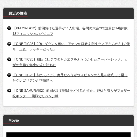
最近の投稿
【PFL2026#12】前回負けた選手が11人出場、谷間の大会?!で注目は14勝0敗
13フィニッシュのメジエフ
【ONE TIC25】2Rにダウンを奪い、アナンの猛攻を耐えたスアキムが2-1で勝
ち「正直、ラッキーだった」
【ONE TIC25】初回にヒジでダヤカエフをふらつかせたスーパーレック、ヒ
ザの負傷で無念の返り討ちに
【ONE TIC25】前だろうが、奥足だろうがウスビャンの左足を徹底して蹴っ
たグレゴリアンが準決勝へ
【ONE SAMURAI02】前回の対戦経験をどう活かすか。野杁と海人がフェザー
級キックT一回戦でリベンジ戦
Movie