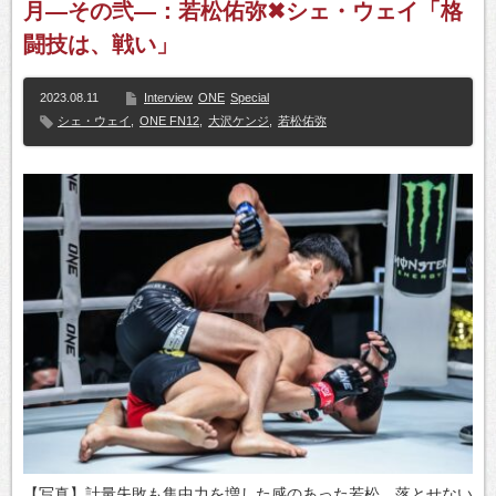
月―その弐―：若松佑弥✖シェ・ウェイ「格
闘技は、戦い」
2023.08.11
Interview
ONE
Special
シェ・ウェイ
,
ONE FN12
,
大沢ケンジ
,
若松佑弥
【写真】計量失敗も集中力を増した感のあった若松。落とせない