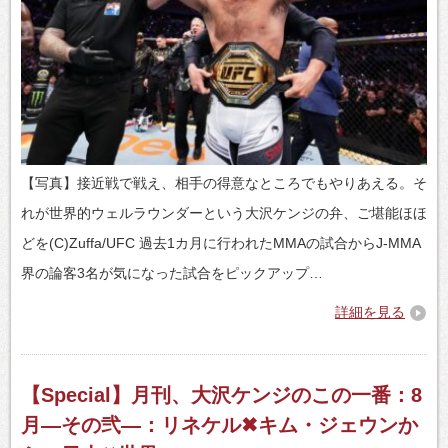
【写真】接近戦で戦え、相手の得意なところでもやりあえる。そ
れが世界的ウェルラウンダーという大沢ケンジの弁、ご堪能ほほ
どを(C)Zuffa/UFC 過去1カ月に行われたMMAの試合からJ-MMA
界の論客3名が気になった試合をピックアップ…
詳細を見る
【Special】月刊、大沢ケンジのこの一番：8
月―その弐―：リネケル✖キム・ジェウンか