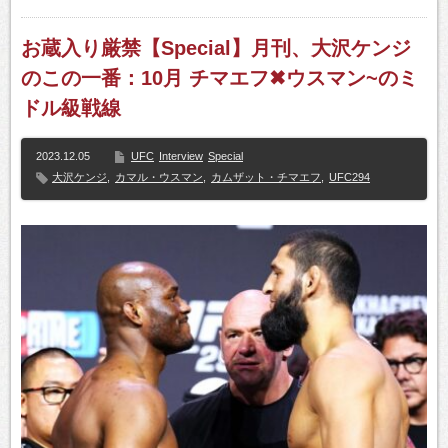
お蔵入り厳禁【Special】月刊、大沢ケンジ
のこの一番：10月 チマエフ✖ウスマン~のミ
ドル級戦線
2023.12.05
UFC
Interview
Special
大沢ケンジ
,
カマル・ウスマン
,
カムザット・チマエフ
,
UFC294