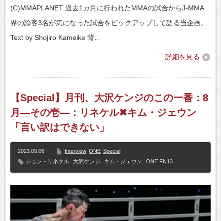
(C)MMAPLANET 過去1カ月に行われたMMAの試合からJ-MMA
界の論客3名が気になった試合をピックアップして語る当企画。
Text by Shojiro Kameike 背…
詳細を見る
【Special】月刊、大沢ケンジのこの一番：8
月―その壱―：リネケル✖キム・ジェウン
「言い訳はできない」
2023.09.06
Interview
ONE
Special
ジョン・リネケル
,
大沢ケンジ
,
キム・ジェウン
,
ONE FN13