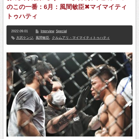
のこの一番：6月：風間敏臣✖マイマイティ
トゥハティ
2022.09.01
Interview
Special
大沢ケンジ
,
風間敏臣
,
クルムアリ・マイマイティトゥハティ