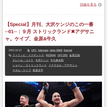
詳細を見る
【Special】月刊、大沢ケンジのこの一番
─01─：９月 ストリックランド✖アデサニ
ャ。ケイプ、金原&牛久
2023.10.13
UFC
Interview
other MMA
Special
フィリッピ・ドスサントス
,
RIZIN44
,
UFC293
,
金原正徳
,
クレベル・コイケ
,
大沢ケンジ
,
牛久絢太郎
,
ショーン・ストリックランド
,
イスラエル・アデサニャ
,
マネル・ケイプ
,
萩原京平