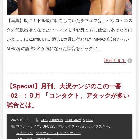
【写真】既にミドル級に転向していたチマエフは、パウロ・コス
タの代役出場となったウスマンより心身ともに優位にあったとは
いえ……(C)Zuffa/UFC 過去1カ月に行われたMMAの試合からJ-
MMA界の論客3名が気になった試合をピックア…
詳細を見る
【Special】月刊、大沢ケンジのこの一番
─02─：９月 「コンタクト、アタックが多い
試合とは」
2023.10.17
UFC
Interview
other MMA
Special
マネル・ケイプ
,
UFC293
,
アレックス・ヴォルカノフスキー
,
大沢ケンジ
,
ショーン・ストリックランド
,