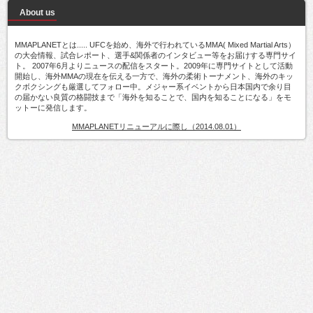
About us
MMAPLANETとは..... UFCを始め、海外で行われているMMA( Mixed Martial Arts）
の大会情報、試合レポート、選手&関係者のインタビュー等をお届けする専門サイ
ト。 2007年6月よりニュースの配信をスタート。2009年に専門サイトとして活動
開始し、海外MMAの現在を伝える一方で、海外の柔術トーナメント、海外のキッ
クボクシングも厳選してフォロー中。メジャー系イベントから日本国内で余り目
の届かない良質の格闘技まで「海外を知ることで、国内を知ることになる」をモ
ットーに発信します。
MMAPLANETリニューアルに際し（2014.08.01）