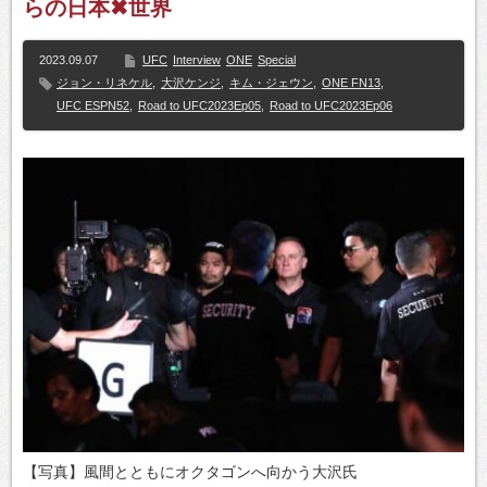
らの日本✖世界
2023.09.07
UFC
Interview
ONE
Special
ジョン・リネケル
,
大沢ケンジ
,
キム・ジェウン
,
ONE FN13
,
UFC ESPN52
,
Road to UFC2023Ep05
,
Road to UFC2023Ep06
【写真】風間とともにオクタゴンへ向かう大沢氏