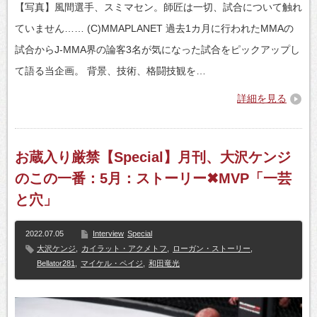
【写真】風間選手、スミマセン。師匠は一切、試合について触れ
ていません…… (C)MMAPLANET 過去1カ月に行われたMMAの
試合からJ-MMA界の論客3名が気になった試合をピックアップし
て語る当企画。 背景、技術、格闘技観を…
詳細を見る
お蔵入り厳禁【Special】月刊、大沢ケンジ
のこの一番：5月：ストーリー✖MVP「一芸
と穴」
2022.07.05
Interview
Special
大沢ケンジ
,
カイラット・アクメトフ
,
ローガン・ストーリー
,
Bellator281
,
マイケル・ペイジ
,
和田竜光