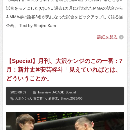
試合をモノにした(C)ONE 過去1カ月に行われたMMAの試合から
J-MMA界の論客3名が気になった試合をピックアップして語る当
企画。 Text by Shojiro Kam…
詳細を見る
【Special】月刊、大沢ケンジのこの一番：7
月：新井丈✖安芸柊斗「見えていればとは、
どういうことか」
2023.08.09
Interview
J-CAGE
Special
大沢ケンジ
,
安芸柊斗
,
新井丈
,
Shooto2023#05