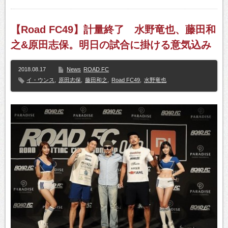
【Road FC49】計量終了 水野竜也、藤田和
之&原田志保。明日の試合に掛ける意気込み
2018.08.17
News
ROAD FC
イ・ウンス
,
原田志保
,
藤田和之
,
Road FC49
,
水野竜也