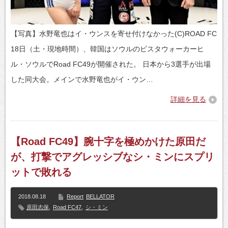
【写真】水野竜也はイ・ウンスを寄せ付けなかった(C)ROAD FC
18日（土・現地時間）、韓国はソウルのビスタウォーカーヒ
ル・ソウルでRoad FC49が開催された。 日本から3選手が出場
した同大会。メインで水野竜也がイ・ウン…
詳細を見る
【Road FC49】腕十字を極めかけた原田だ
が、打撃でアグレッシブなシ・ミンにスプリ
ットで敗れる
2018.08.18
Report
BELLATOR
原田志保
,
Road FC47
,
シ・ミン