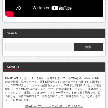
Search
About us
MMAPLANETとは..... UFCを始め、海外で行われているMMA( Mixed Martial Arts）
の大会情報、試合レポート、選手&関係者のインタビュー等をお届けする専門サイ
ト。 2007年6月よりニュースの配信をスタート。2009年に専門サイトとして活動
開始し、海外MMAの現在を伝える一方で、海外の柔術トーナメント、海外のキッ
クボクシングも厳選してフォロー中。メジャー系イベントから日本国内で余り目
の届かない良質の格闘技まで「海外を知ることで、国内を知ることになる」をモ
ットーに発信します。
MMAPLANETリニューアルに際し（2014.08.01）