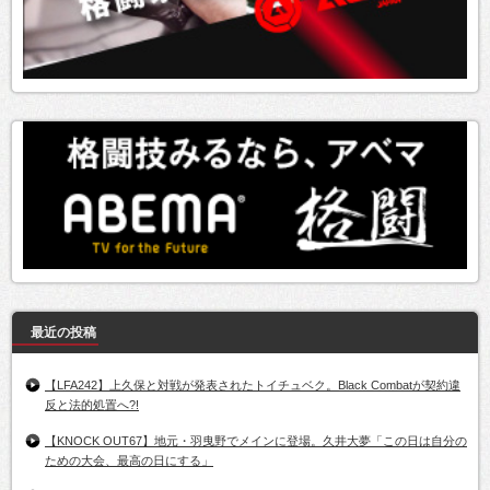
最近の投稿
【LFA242】上久保と対戦が発表されたトイチュベク。Black Combatが契約違
反と法的処置へ?!
【KNOCK OUT67】地元・羽曳野でメインに登場。久井大夢「この日は自分の
ための大会、最高の日にする」