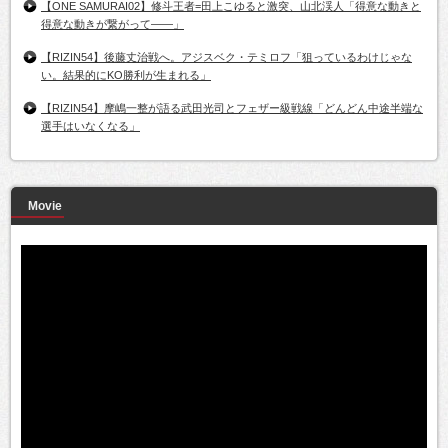
【ONE SAMURAI02】修斗王者=田上こゆると激突、山北渓人「得意な動きと
得意な動きが繋がって――」
【RIZIN54】後藤丈治戦へ。アジスベク・テミロフ「狙っているわけじゃな
い。結果的にKO勝利が生まれる」
【RIZIN54】摩嶋一整が語る武田光司とフェザー級戦線「どんどん中途半端な
選手はいなくなる」
Movie