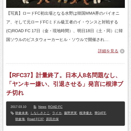
【写真】ロードFC初出場となる水野は韓国MMA界のパイオニ
ア、そして元ロードFCミドル級王者のイ・ウンスと対戦する
(C)ROAD FC 17日（金・現地時間）、明日18日（土・同）に韓
国ソウルのビスタウォーカーヒル・ソウルで開催され…
詳細を見る
【RFC37】計量終了。日本人8名問題なし、
「ヤンキー嫌い、引退させる」発言に根津ブ
チ切れ
2017.03.10
News
ROAD FC
朝倉未来
,
しなしさとこ
,
ライカ
,
藤野恵実
,
根津優太
,
華DATE
,
朝倉海
,
Road FC37
,
原田志保