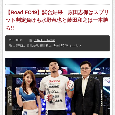
【Road FC49】試合結果 原田志保はスプリ
ット判定負けも水野竜也と藤田和之は一本勝
ち!!
2018.08.20
ROAD FC Result
水野竜也
,
原田志保
,
藤田和之
,
Road FC49
,
シ・ミン