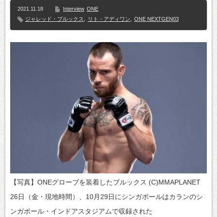
2021.11.18
Interview
ONE
ジャレッド・ブルックス
,
リト・アディワン
,
ONE NEXTGEN03
【写真】ONEグローブを装着したブルックス (C)MMAPLANET
26日（金・現地時間）、10月29日にシンガポールはカランのシ
ンガポール・インドアスタジアムで収録された