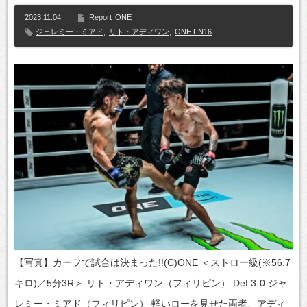
2023.11.04
Report
ONE
ジェレミー・ミアド
,
リト・アディワン
,
ONE FN16
【写真】カーフで試合は決まった!!(C)ONE ＜ストロー級(※56.7
キロ)／5分3R＞ リト・アディワン（フィリピン） Def.3-0 ジャ
レミー・ミアド（フィリピン） 軽いローを見せた両者、アディ