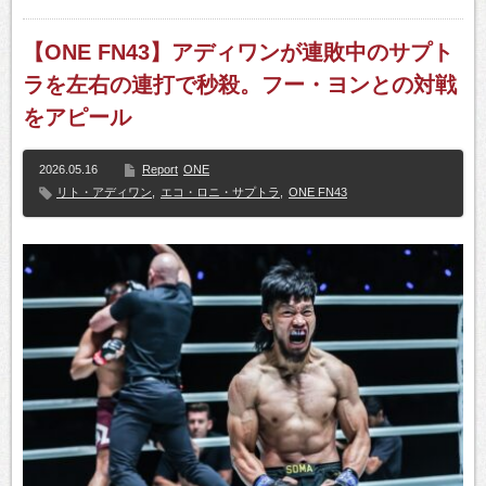
【ONE FN43】アディワンが連敗中のサプト
ラを左右の連打で秒殺。フー・ヨンとの対戦
をアピール
2026.05.16
Report
ONE
リト・アディワン
,
エコ・ロニ・サプトラ
,
ONE FN43