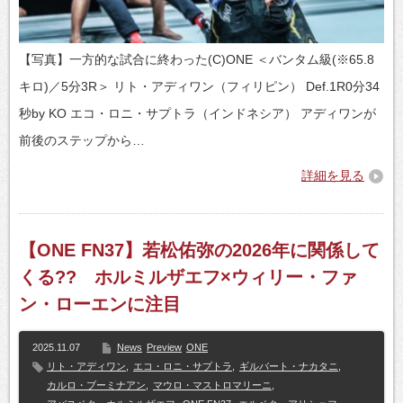
【写真】一方的な試合に終わった(C)ONE ＜バンタム級(※65.8
キロ)／5分3R＞ リト・アディワン（フィリピン） Def.1R0分34
秒by KO エコ・ロニ・サプトラ（インドネシア） アディワンが
前後のステップから…
詳細を見る
【ONE FN37】若松佑弥の2026年に関係して
くる?? ホルミルザエフ×ウィリー・ファ
ン・ローエンに注目
2025.11.07
News
Preview
ONE
リト・アディワン
,
エコ・ロニ・サプトラ
,
ギルバート・ナカタニ
,
カルロ・ブーミナアン
,
マウロ・マストロマリーニ
,