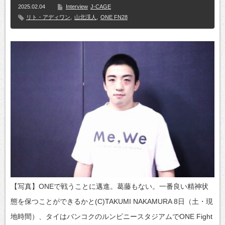
2025.02.04
Interview
J-CAGE
リト・アディワン
,
山北渓人
,
ONE FN28
【写真】ONEで戦うことに邁進。葛藤もない。一番良い精神状
態を保つことができるかと(C)TAKUMI NAKAMURA 8日（土・現
地時間）、タイはバンコクのルンピニースタジアムでONE Fight