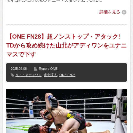
タイはバンコクのルンピニー・スタジアムでONE…
詳細を見る
【ONE FN28】超ノンストップ・アタック!
TDから攻め続けた山北がアディワンをユナニ
マスで下す
2025.02.08
Report
ONE
リト・アディワン
,
山北渓人
,
ONE FN28