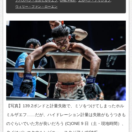
アバスベク・ホルミルザエフ
,
ONE FN37
,
エルベク・アリショフ
,
ウィリー・ファン・ローエン
【写真】139.2ポンドと計量失敗で、ミソをつけてしまったホル
ミルザエフ……だが、ハイドレーション計量は失敗がもうつきも
のぐらいでいた方が良いだろう (C)ONE 9 日（土・現地時間）、