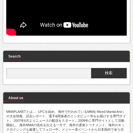
Search
About us
MMAPLANETとは..... UFCを始め、海外で行われているMMA( Mixed Martial Arts）
の大会情報、試合レポート、選手&関係者のインタビュー等をお届けする専門サイ
ト。 2007年6月よりニュースの配信をスタート。2009年に専門サイトとして活動
開始し、海外MMAの現在を伝える一方で、海外の柔術トーナメント、海外のキッ
クボクシングも厳選してフォロー中。メジャー系イベントから日本国内で余り目