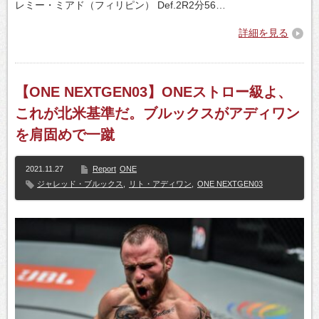
レミー・ミアド（フィリピン） Def.2R2分56…
詳細を見る
【ONE NEXTGEN03】ONEストロー級よ、
これが北米基準だ。ブルックスがアディワン
を肩固めで一蹴
2021.11.27
Report
ONE
ジャレッド・ブルックス
,
リト・アディワン
,
ONE NEXTGEN03