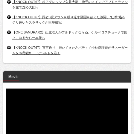
【KNOCK OUT67】超アグレッシブ久井大夢。地元のメインでアブドゥラマン
を左で沈め大団円
【KNOCK OUT67】両者3度ダウンを繰り返す激闘を超えた激闘。“狂拳”迅を
切り裂いたスラサックが王座戴冠
【ONE SAMURAI02】山北渓人がブルドックならぬ、ケルベロスチョークで田
上こゆるから一本勝ち
【KNOCK OUT67】宣言通り、磨いてきた左ボディで小林愛理奈がサネーガー
ムを97秒殺!!――でベルトを巻く
Movie