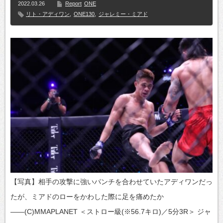
2022.03.26
Report
ONE
リト・アディワン
,
ONE130
,
ジャレミー・ミアド
【写真】相手の攻撃に強いパンチを合わせていたアディワンだっ
たが、ミアドのローをかわした際に足を痛めたか
――(C)MMAPLANET ＜ストロー級(※56.7キロ)／5分3R＞ ジャ