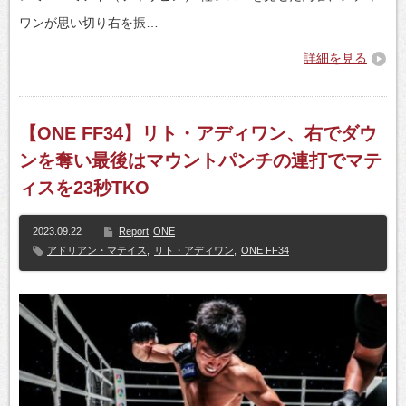
ワンが思い切り右を振…
詳細を見る
【ONE FF34】リト・アディワン、右でダウ
ンを奪い最後はマウントパンチの連打でマテ
ィスを23秒TKO
2023.09.22
Report
ONE
アドリアン・マテイス
,
リト・アディワン
,
ONE FF34