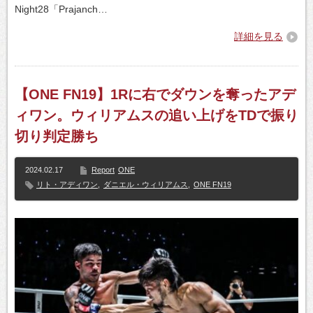
Night28「Prajanch…
詳細を見る
【ONE FN19】1Rに右でダウンを奪ったアデ
ィワン。ウィリアムスの追い上げをTDで振り
切り判定勝ち
2024.02.17
Report
ONE
リト・アディワン
,
ダニエル・ウィリアムス
,
ONE FN19