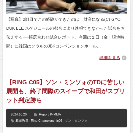
【写真】2戦目でこの経験ができたのは、財産になる(C) GYO
DUK LEE スケジュールの都合により速報できなかった試合をお
伝えする──帳尻合わせ試合レポート。今回は１日（金・現地時
間）に韓国はソウルのJBKコンベンションホール…
詳細を見る
【RING C05】ソン・ミンソォのTDに苦しい
展開も、終了間際のスイープで和田がスプリ
ット判定勝ち
2024.10.20
Report
K-MMA
和田教良
,
Ring Championship05
,
ソン・ミンソォ