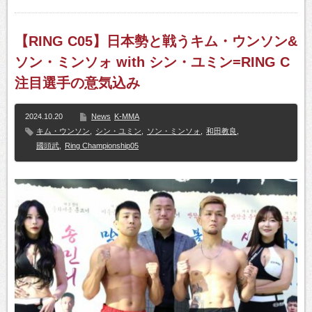
【RING C05】日本勢と戦うキム・ウンソン&
ソン・ミンソォ with シン・ユミン=RING C
注目選手の意気込み
2024.10.20
News
K-MMA
キム・ウンソン
,
シン・ユミン
,
ソン・ミンソォ
,
和田教良
,
國頭武
,
Ring Championship05