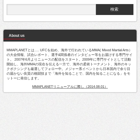
About us
MMAPLANETとは..... UFCを始め、海外で行われているMMA( Mixed Martial Arts）
の大会情報、試合レポート、選手&関係者のインタビュー等をお届けする専門サイ
ト。 2007年6月よりニュースの配信をスタート。2009年に専門サイトとして活動
開始し、海外MMAの現在を伝える一方で、海外の柔術トーナメント、海外のキッ
クボクシングも厳選してフォロー中。メジャー系イベントから日本国内で余り目
の届かない良質の格闘技まで「海外を知ることで、国内を知ることになる」をモ
ットーに発信します。
MMAPLANETリニューアルに際し（2014.08.01）