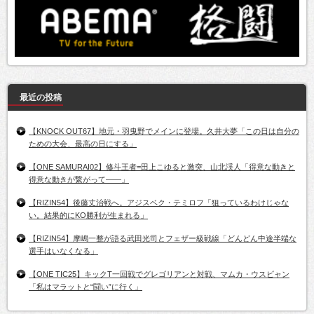
最近の投稿
【KNOCK OUT67】地元・羽曳野でメインに登場。久井大夢「この日は自分の
ための大会、最高の日にする」
【ONE SAMURAI02】修斗王者=田上こゆると激突、山北渓人「得意な動きと
得意な動きが繋がって――」
【RIZIN54】後藤丈治戦へ。アジスベク・テミロフ「狙っているわけじゃな
い。結果的にKO勝利が生まれる」
【RIZIN54】摩嶋一整が語る武田光司とフェザー級戦線「どんどん中途半端な
選手はいなくなる」
【ONE TIC25】キックT一回戦でグレゴリアンと対戦、マムカ・ウスビャン
「私はマラットと“闘い”に行く」