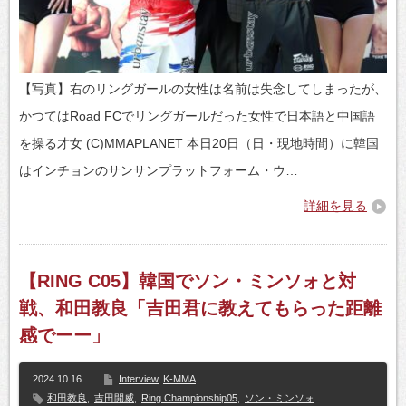
【写真】右のリングガールの女性は名前は失念してしまったが、
かつてはRoad FCでリングガールだった女性で日本語と中国語
を操る才女 (C)MMAPLANET 本日20日（日・現地時間）に韓国
はインチョンのサンサンプラットフォーム・ウ…
詳細を見る
【RING C05】韓国でソン・ミンソォと対
戦、和田教良「吉田君に教えてもらった距離
感でーー」
2024.10.16
Interview
K-MMA
和田教良
,
吉田開威
,
Ring Championship05
,
ソン・ミンソォ