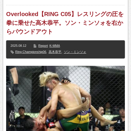
Overlooked【RING C05】レスリングの圧を
拳に乗せた高木恭平。ソン・ミンソォを右か
らパウンドアウト
2025.08.12
Report
K-MMA
Ring Championship06
,
高木恭平
,
ソン・ミンソォ