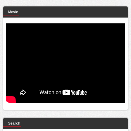
Movie
Search