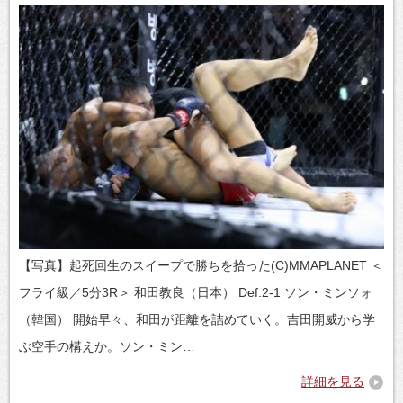
【写真】起死回生のスイープで勝ちを拾った(C)MMAPLANET ＜
フライ級／5分3R＞ 和田教良（日本） Def.2-1 ソン・ミンソォ
（韓国） 開始早々、和田が距離を詰めていく。吉田開威から学
ぶ空手の構えか。ソン・ミン…
詳細を見る