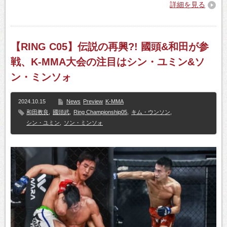
詳細を見る
【RING C05】伝説の再興?! 國頭&和田が参
戦、K-MMA大会の注目はシン・ユミン&ソ
ン・ミンソォ
2024.10.15
News
Preview
K-MMA
和田教良
,
國頭武
,
Ring Championship05
,
キム・ウンソン
,
シン・ユミン
,
ソン・ミンソォ