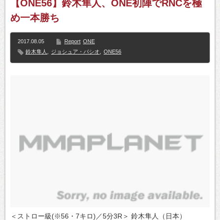
【ONE56】鈴木隼人、ONE初陣でRNCを極
め一本勝ち
2017.08.05
Report
ONE
鈴木隼人
,
ジョシュア・パシオ
,
ONE56
＜ストロー級(※56・7キロ)／5分3R＞ 鈴木隼人（日本）