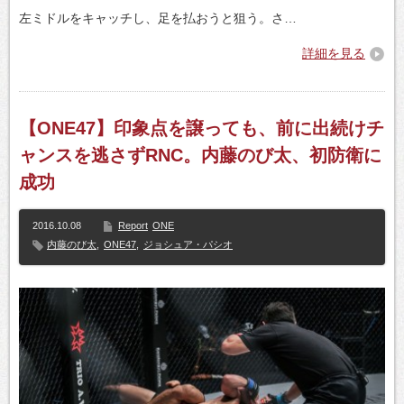
左ミドルをキャッチし、足を払おうと狙う。さ…
詳細を見る
【ONE47】印象点を譲っても、前に出続けチ
ャンスを逃さずRNC。内藤のび太、初防衛に
成功
2016.10.08
Report
ONE
内藤のび太
,
ONE47
,
ジョシュア・パシオ