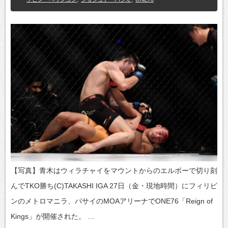
【写真】青木はウィラチャイをマウントからのエルボーで切り刻
んでTKO勝ち(C)TAKASHI IGA 27日（金・現地時間）にフィリピ
ンのメトロマニラ、パサイのMOAアリーナでONE76「Reign of
Kings」が開催された。 …