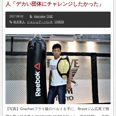
人「デカい団体にチャレンジしたかった」
2017.08.02
Interview
ONE
鈴木隼人
,
ジョシュア・パシオ
,
ONE56
【写真】Grachanフライ級のベルトを手に、Braveジム広尾で飛