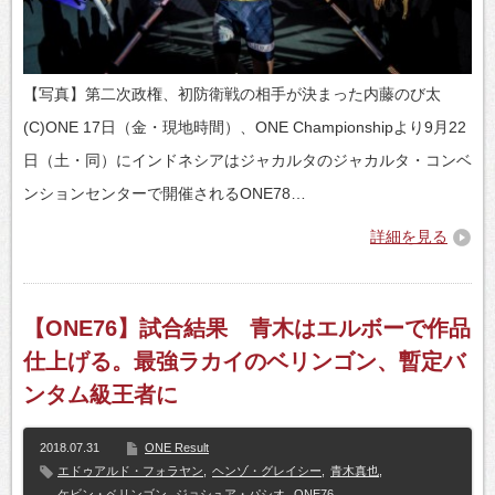
【写真】第二次政権、初防衛戦の相手が決まった内藤のび太
(C)ONE 17日（金・現地時間）、ONE Championshipより9月22
日（土・同）にインドネシアはジャカルタのジャカルタ・コンベ
ンションセンターで開催されるONE78…
詳細を見る
【ONE76】試合結果 青木はエルボーで作品
仕上げる。最強ラカイのベリンゴン、暫定バ
ンタム級王者に
2018.07.31
ONE Result
エドゥアルド・フォラヤン
,
ヘンゾ・グレイシー
,
青木真也
,
ケビン・ベリンゴン
,
ジョシュア・パシオ
,
ONE76