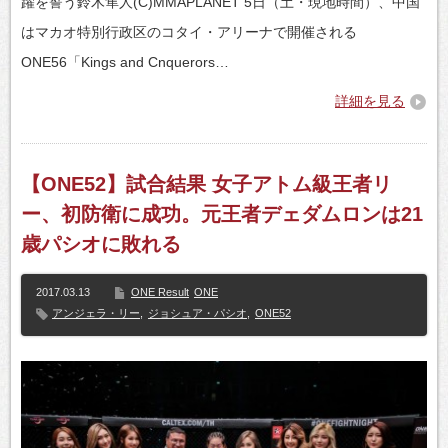
躍を誓う鈴木隼人(C)MMAPLANET 5日（土・現地時間）、中国
はマカオ特別行政区のコタイ・アリーナで開催される
ONE56「Kings and Cnquerors…
詳細を見る
【ONE52】試合結果 女子アトム級王者リ
ー、初防衛に成功。元王者デェダムロンは21
歳パシオに敗れる
2017.03.13
ONE Result
ONE
アンジェラ・リー
,
ジョシュア・パシオ
,
ONE52