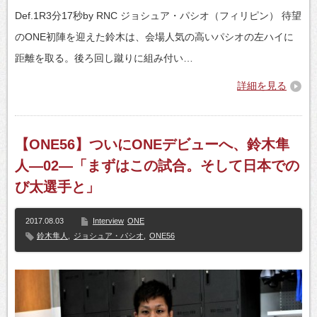
Def.1R3分17秒by RNC ジョシュア・パシオ（フィリピン） 待望
のONE初陣を迎えた鈴木は、会場人気の高いパシオの左ハイに
距離を取る。後ろ回し蹴りに組み付い…
詳細を見る
【ONE56】ついにONEデビューへ、鈴木隼
人―02―「まずはこの試合。そして日本での
び太選手と」
2017.08.03
Interview
ONE
鈴木隼人
,
ジョシュア・パシオ
,
ONE56