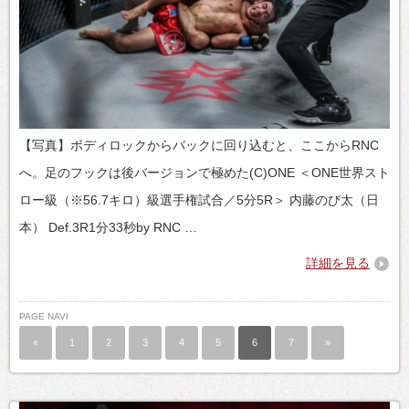
【写真】ボディロックからバックに回り込むと、ここからRNC
へ。足のフックは後バージョンで極めた(C)ONE ＜ONE世界スト
ロー級（※56.7キロ）級選手権試合／5分5R＞ 内藤のび太（日
本） Def.3R1分33秒by RNC …
詳細を見る
PAGE NAVI
«
1
2
3
4
5
6
7
»