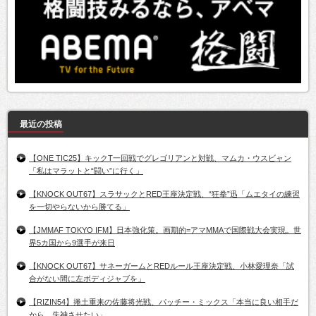
最近の投稿
【ONE TIC25】キックT一回戦でグレゴリアンと対戦、マムカ・ウスビャン
「私はマラットと“闘い”に行く」
【KNOCK OUT67】スラサックとRED王座決定戦、“狂拳”迅「ムエタイの練習
を一切やらないから勝てる」
【JMMAF TOKYO IFM】日本強化策。画期的=アマMMAで国際戦大会実現。世
界5カ国から9選手が来日
【KNOCK OUT67】サネーガームとREDルール王座決定戦、小林愛理奈「試
合がない間に左ボディジャブを」
【RIZIN54】捲土重来の佐藤将光戦、パッチー・ミックス「本当に良い相手だ
から、失神させたい」