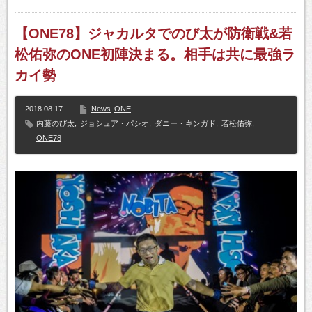
【ONE78】ジャカルタでのび太が防衛戦&若
松佑弥のONE初陣決まる。相手は共に最強ラ
カイ勢
2018.08.17
News
ONE
内藤のび太
,
ジョシュア・パシオ
,
ダニー・キンガド
,
若松佑弥
,
ONE78