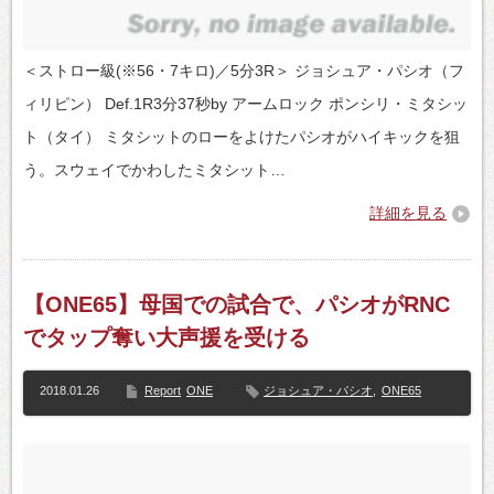
＜ストロー級(※56・7キロ)／5分3R＞ ジョシュア・パシオ（フ
ィリピン） Def.1R3分37秒by アームロック ポンシリ・ミタシッ
ト（タイ） ミタシットのローをよけたパシオがハイキックを狙
う。スウェイでかわしたミタシット…
詳細を見る
【ONE65】母国での試合で、パシオがRNC
でタップ奪い大声援を受ける
2018.01.26
Report
ONE
ジョシュア・パシオ
,
ONE65