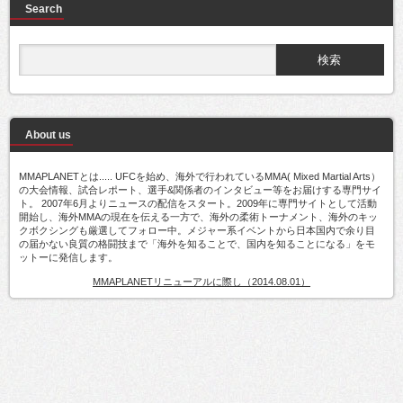
Search
About us
MMAPLANETとは..... UFCを始め、海外で行われているMMA( Mixed Martial Arts）
の大会情報、試合レポート、選手&関係者のインタビュー等をお届けする専門サイ
ト。 2007年6月よりニュースの配信をスタート。2009年に専門サイトとして活動
開始し、海外MMAの現在を伝える一方で、海外の柔術トーナメント、海外のキッ
クボクシングも厳選してフォロー中。メジャー系イベントから日本国内で余り目
の届かない良質の格闘技まで「海外を知ることで、国内を知ることになる」をモ
ットーに発信します。
MMAPLANETリニューアルに際し（2014.08.01）