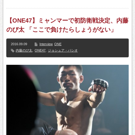
【ONE47】ミャンマーで初防衛戦決定、内藤
のび太 「ここで負けたらしょうがない」
2016.09.09
Interview
ONE
内藤のび太
,
ONE47
,
ジョシュア・パシオ