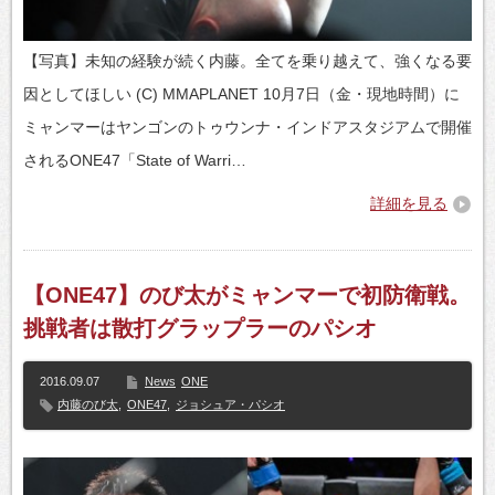
【写真】未知の経験が続く内藤。全てを乗り越えて、強くなる要
因としてほしい (C) MMAPLANET 10月7日（金・現地時間）に
ミャンマーはヤンゴンのトゥウンナ・インドアスタジアムで開催
されるONE47「State of Warri…
詳細を見る
【ONE47】のび太がミャンマーで初防衛戦。
挑戦者は散打グラップラーのパシオ
2016.09.07
News
ONE
内藤のび太
,
ONE47
,
ジョシュア・パシオ