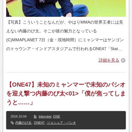
【写真】こういうことなんだが、やはりMMAの世界王者には見
えない内藤のび太。そこが彼の魅力となっている
(C)MMAPLANET 7日（金・現地時間）にミャンマーはヤンゴン
のトゥウンア・インドアスタジアムで行われるONE47「Stat…
詳細を見る
【ONE47】未知のミャンマーで未知のパシオ
を迎え撃つ内藤のび太<01>「僕が焦ってしま
うと……」
2016.10.04
Interview
ONE
内藤のび太
,
ONE47
,
ジョシュア・パシオ