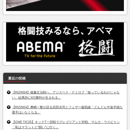
最近の投稿
【RIZIN54】後藤丈治戦へ。アジスベク・テミロフ「狙っているわけじゃな
い。結果的にKO勝利が生まれる」
【RIZIN54】摩嶋一整が語る武田光司とフェザー級戦線「どんどん中途半端な
選手はいなくなる」
【ONE TIC25】キックT一回戦でグレゴリアンと対戦、マムカ・ウスビャン
「私はマラットと“闘い”に行く」