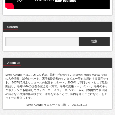
Search
About us
MMAPLANETとは..... UFCを始め、海外で行われているMMA( Mixed Martial Arts）
の大会情報、試合レポート、選手&関係者のインタビュー等をお届けする専門サイ
ト。 2007年6月よりニュースの配信をスタート。2009年に専門サイトとして活動
開始し、海外MMAの現在を伝える一方で、海外の柔術トーナメント、海外のキッ
クボクシングも厳選してフォロー中。メジャー系イベントから日本国内で余り目
の届かない良質の格闘技まで「海外を知ることで、国内を知ることになる」をモ
ットーに発信します。
MMAPLANETリニューアルに際し（2014.08.01）