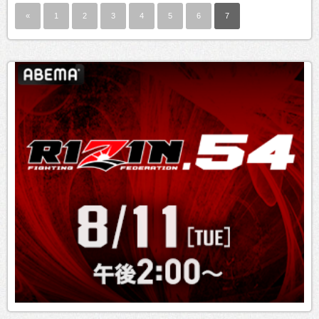
«
1
2
3
4
5
6
7