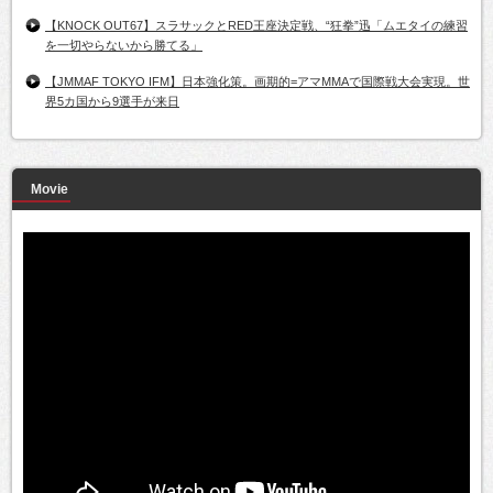
【KNOCK OUT67】スラサックとRED王座決定戦、“狂拳”迅「ムエタイの練習
を一切やらないから勝てる」
【JMMAF TOKYO IFM】日本強化策。画期的=アマMMAで国際戦大会実現。世
界5カ国から9選手が来日
Movie