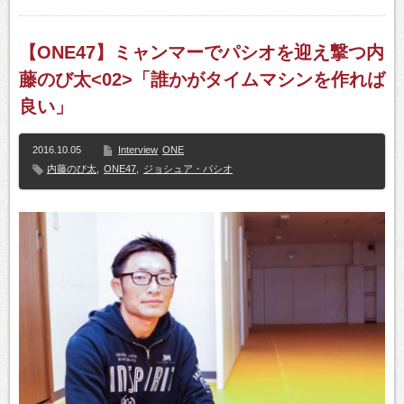
【ONE47】ミャンマーでパシオを迎え撃つ内
藤のび太<02>「誰かがタイムマシンを作れば
良い」
2016.10.05
Interview
ONE
内藤のび太
,
ONE47
,
ジョシュア・パシオ