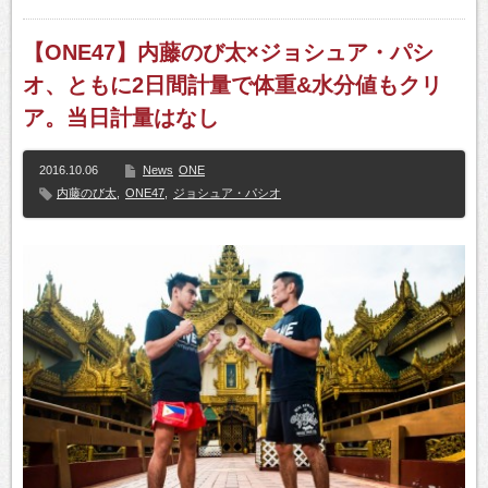
【ONE47】内藤のび太×ジョシュア・パシ
オ、ともに2日間計量で体重&水分値もクリ
ア。当日計量はなし
2016.10.06
News
ONE
内藤のび太
,
ONE47
,
ジョシュア・パシオ