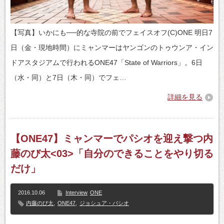
【写真】いかにも──的な寺院の前でフェイスオフ(C)ONE 明日7
日（金・現地時間）にミャンマーはヤンゴンのトゥウンア・イン
ドアスタジアムで行われるONE47「State of Warriors」。6日
（水・同）と7日（木・同）でフェ…
詳細を見る
【ONE47】ミャンマーでパシオを迎え撃つ内
藤のび太<03>「自分のできることをやり切る
だけ」
2016.10.06
Interview
ONE
内藤のび太
,
ONE47
,
ジョシュア・パシオ