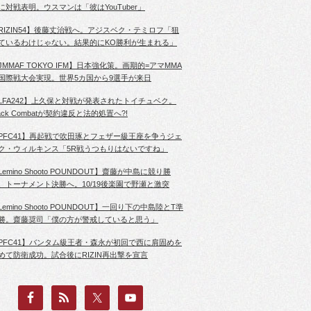
に対戦表明。ウスマンは「彼はYouTuber」
RIZIN54】後藤丈治戦へ。アジスベク・テミロフ「狙
ているわけじゃない。結果的にKO勝利が生まれる」
JMMAF TOKYO IFM】日本強化策。画期的=アマMMA
国際戦大会実現。世界5カ国から9選手が来日
LFA242】上久保と対戦が発表されたトイチュベク。
lack Combatが契約違反と法的処置へ?!
PFC41】再起戦で吹田琢とフェザー級王座を争うジェ
ク・ウィルキンス「5R戦うつもりはないですね」
Lemino Shooto POUNDOUT】齋藤が中島に競り勝
、トーナメント決勝へ。10/19後楽園で野瀬と激突
Lemino Shooto POUNDOUT】一回り下の中島陸とT準
勝。齋藤奨司「僕の方が警戒していると思う」
PFC41】バンタム級王者・森永が初回で西に肩固めを
めて防衛成功。試合後にRIZIN再出撃を宣言