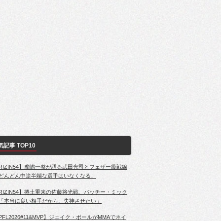
気記事 TOP10
RIZIN54】摩嶋一整が語る武田光司とフェザー級戦線
どんどん中途半端な選手はいなくなる」
RIZIN54】捲土重来の佐藤将光戦、パッチー・ミック
「本当に良い相手だから、失神させたい」
PFL2026#11&MVP】ジェイク・ポールがMMAでネイ