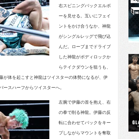
右スピニングバックエルボ
ーを見せる。互いにフェイ
ントをかけ合うなか、神龍
がシングルレッグで飛び込
んだ。ロープまでドライブ
した神龍がボディロックか
らテイクダウンを狙うも、
藤が体を起こすと神龍はツイスターの体勢になるが、伊
バースハーフからツイスターへ。
左腕で伊藤の首を抱え、右
の拳で削る神龍。伊藤の反
転に合わせてバックをキー
プしながらマウントを奪取