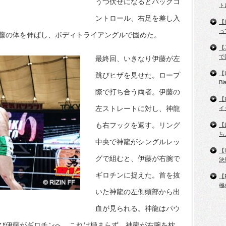
うつ伏せになるとバックコ
ト
ントロール、右足を差し入
【
っ
藤の体を伸ばし、ボディトライアングルで固めた。
【
で
最終回、いきなり伊藤が左
【
跳びヒザを見せた。ロープ
B
際で打ち合う両者。伊藤の
【
左ストレートに対し、神龍
イ
も右フックを返す。リング
【
ち
中央で神龍がシングルレッ
【
グで組むと、伊藤が右腕で
決
ギロチンに捉えた。首を抜
【
極
いた神龍の左側頭部から出
血が見られる。神龍はパウ
び伊藤がギロチンへ。これは極まらず、神龍が右腕を枕