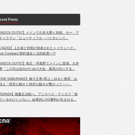
cent Posts
KNOCK OUT67】メインで久井大夢と対戦、モー・ア
ドゥラマン「ビューティフル・バイオレンス」
LFA242】上久保と対戦が発表されたトイチュベク。
lack Combatが契約違反と法的処置へ?!
KNOCK OUT67】地元・羽曳野でメインに登場。久井
夢「この日は自分のための大会、最高の日にする」
ONE SAMURAI02】修斗王者=田上こゆると激突、山
渓人「得意な動きと得意な動きが繋がって――」
RIZIN54】後藤丈治戦へ。アジスベク・テミロフ「狙
ているわけじゃない。結果的にKO勝利が生まれる」