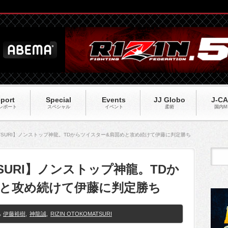
port
Special
Events
JJ Globo
J-C
レポート
スペシャル
イベント
柔術
国内M
OMATSURI】ノンストップ神龍。TDからツイスター&肩固めと攻め続けて伊藤に判定勝ち
ATSURI】ノンストップ神龍。TDか
めと攻め続けて伊藤に判定勝ち
伊藤裕樹
,
神龍誠
,
RIZIN OTOKOMATSURI