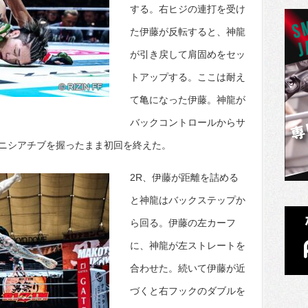
する。右ヒジの連打を受け
た伊藤が反転すると、神龍
が引き戻して肩固めをセッ
トアップする。ここは耐え
て亀になった伊藤。神龍が
バックコントロールからサ
ニシアチブを握ったまま初回を終えた。
2R、伊藤が距離を詰める
と神龍はバックステップか
ら回る。伊藤の左カーフ
に、神龍が左ストレートを
合わせた。続いて伊藤が近
づくと右フックのダブルを