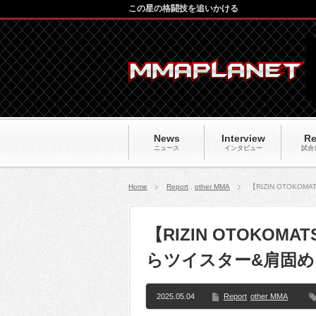
この星の格闘技を追いかける
News
Interview
Re
ニュース
インタビュー
試合
Home
Report
,
other MMA
【RIZIN OTOK
【RIZIN OTOKOM
らツイスター&肩固
2025.05.04
Report
other MMA