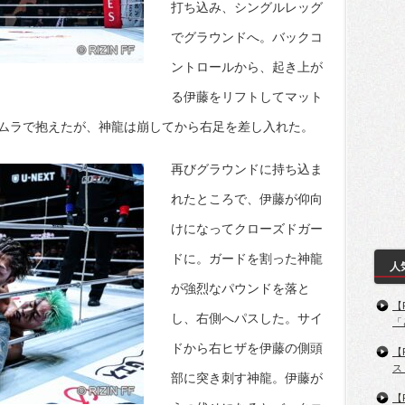
打ち込み、シングルレッグ
でグラウンドへ。バックコ
ントロールから、起き上が
る伊藤をリフトしてマット
ムラで抱えたが、神龍は崩してから右足を差し入れた。
再びグラウンドに持ち込ま
れたところで、伊藤が仰向
けになってクローズドガー
ドに。ガードを割った神龍
人
が強烈なパウンドを落と
【
し、右側へパスした。サイ
「
ドから右ヒザを伊藤の側頭
【
ス
部に突き刺す神龍。伊藤が
【