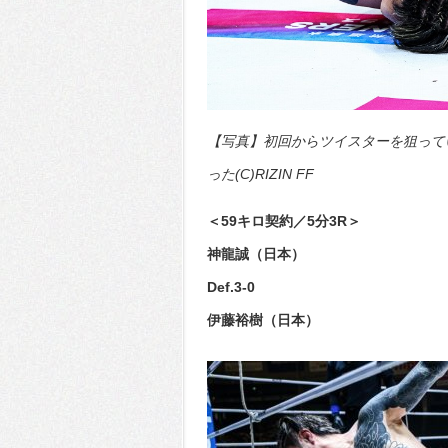
【写真】初回からツイスターを狙って
った(C)RIZIN FF
＜59キロ契約／5分3R＞
神龍誠（日本）
Def.3-0
伊藤裕樹（日本）