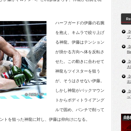
Re
ハーフガードの伊藤の右腕
【
を抱え、キムラで絞り上げ
ブ
る神龍。伊藤はテンション
【
が掛かる方向へ体を反転さ
B
せた。この動きに合わせて
【
大
神龍もツイスターを狙う
【
が、そうはさせない伊藤。
北
しかし神龍がバックマウン
【
っ
トからボディトライアング
ルで固め、パンチで削って
ウントを狙った神龍に対し、伊藤は仰向けになる。