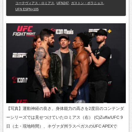
コーテヴィアス・ロミアス
,
UFN247
,
ガストン・ボラニョス
,
UFN ESPN+105
【写真】運動神経の良さ、身体能力の高さを2度目のコンテンダ
ーシリーズでは見せつけていたロミアス（右） (C)Zuffa/UFC 9
日（土・現地時間）、ネヴァダ州ラスベガスのUFC APEXで