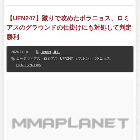
【UFN247】蹴りで攻めたボラニョス、ロミ
アスのグラウンドの仕掛けにも対処して判定
勝利
2024.11.10
Report
UFC
コーテヴィアス・ロミアス
,
UFN247
,
ガストン・ボラニョス
,
UFN ESPN+105