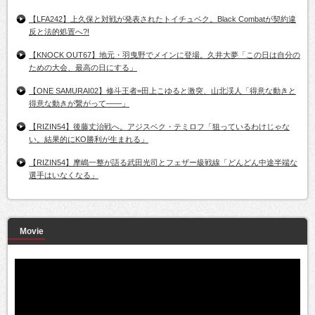
【LFA242】上久保と対戦が発表されたトイチュベク。Black Combatが契約違
反と法的処置へ?!
【KNOCK OUT67】地元・羽曳野でメインに登場。久井大夢「この日は自分の
ための大会、最高の日にする」
【ONE SAMURAI02】修斗王者=田上こゆると激突、山北渓人「得意な動きと
得意な動きが繋がって――」
【RIZIN54】後藤丈治戦へ。アジスベク・テミロフ「狙っているわけじゃな
い。結果的にKO勝利が生まれる」
【RIZIN54】摩嶋一整が語る武田光司とフェザー級戦線「どんどん中途半端な
選手はいなくなる」
Movie