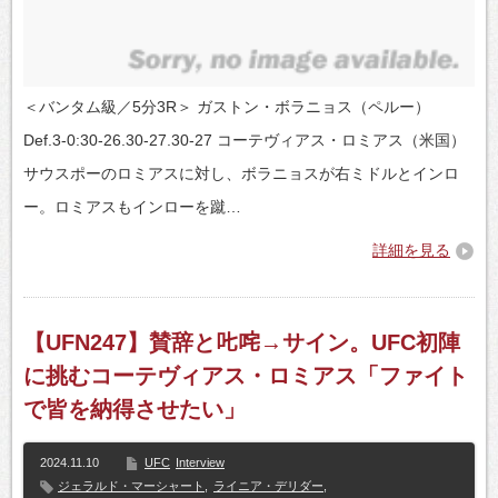
＜バンタム級／5分3R＞ ガストン・ボラニョス（ペルー）
Def.3-0:30-26.30-27.30-27 コーテヴィアス・ロミアス（米国）
サウスポーのロミアスに対し、ボラニョスが右ミドルとインロ
ー。ロミアスもインローを蹴…
詳細を見る
【UFN247】賛辞と𠮟咤→サイン。UFC初陣
に挑むコーテヴィアス・ロミアス「ファイト
で皆を納得させたい」
2024.11.10
UFC
Interview
ジェラルド・マーシャート
,
ライニア・デリダー
,