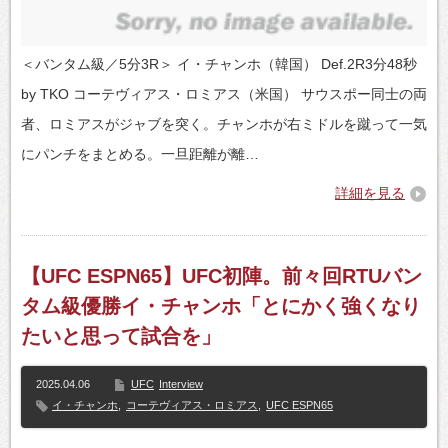
＜バンタム級／5分3R＞ イ・チャンホ（韓国） Def.2R3分48秒
by TKO コーテヴィアス・ロミアス（米国） サウスポー同士の両
者、ロミアスがジャブを突く。チャンホが右ミドルを蹴って一気
にパンチをまとめる。一旦距離が離…
詳細を見る
【UFC ESPN65】UFC初陣。前々回RTUバン
タム級優勝イ・チャンホ「とにかく強くなり
たいと思って試合を」
2025.04.06
UFC
Interview
イ・チャンホ
,
コーテヴィアス・ロミアス
,
UFC ESPN65