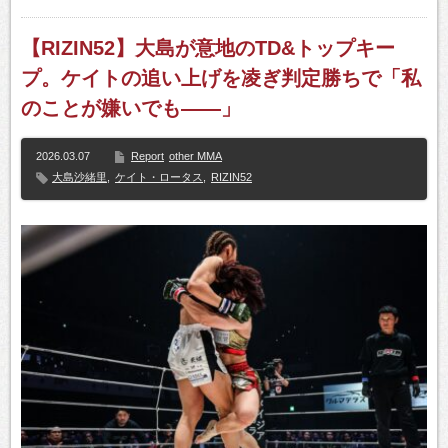
【RIZIN52】大島が意地のTD&トップキー
プ。ケイトの追い上げを凌ぎ判定勝ちで「私
のことが嫌いでも――」
2026.03.07
Report
other MMA
大島沙緒里
,
ケイト・ロータス
,
RIZIN52