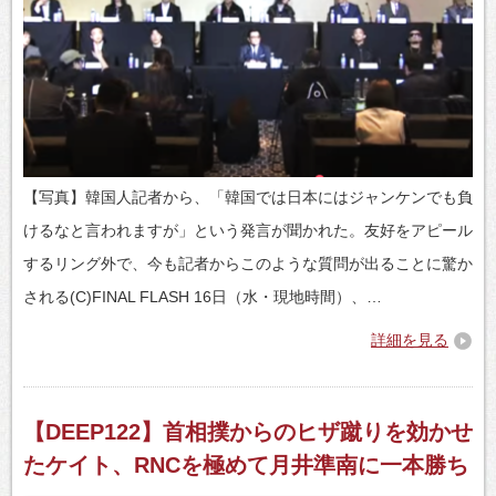
【写真】韓国人記者から、「韓国では日本にはジャンケンでも負
けるなと言われますが」という発言が聞かれた。友好をアピール
するリング外で、今も記者からこのような質問が出ることに驚か
される(C)FINAL FLASH 16日（水・現地時間）、…
詳細を見る
【DEEP122】首相撲からのヒザ蹴りを効かせ
たケイト、RNCを極めて月井準南に一本勝ち