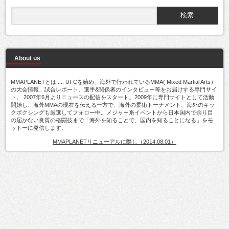
About us
MMAPLANETとは..... UFCを始め、海外で行われているMMA( Mixed Martial Arts）
の大会情報、試合レポート、選手&関係者のインタビュー等をお届けする専門サイ
ト。 2007年6月よりニュースの配信をスタート。2009年に専門サイトとして活動
開始し、海外MMAの現在を伝える一方で、海外の柔術トーナメント、海外のキッ
クボクシングも厳選してフォロー中。メジャー系イベントから日本国内で余り目
の届かない良質の格闘技まで「海外を知ることで、国内を知ることになる」をモ
ットーに発信します。
MMAPLANETリニューアルに際し（2014.08.01）