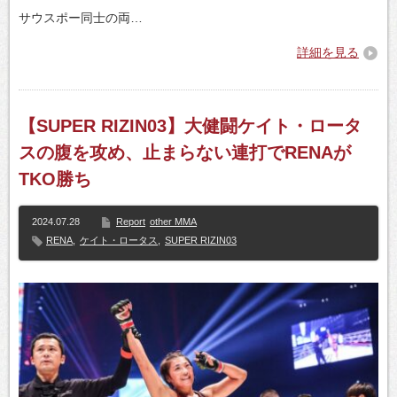
サウスポー同士の両…
詳細を見る
【SUPER RIZIN03】大健闘ケイト・ロータ
スの腹を攻め、止まらない連打でRENAが
TKO勝ち
2024.07.28
Report
other MMA
RENA
,
ケイト・ロータス
,
SUPER RIZIN03