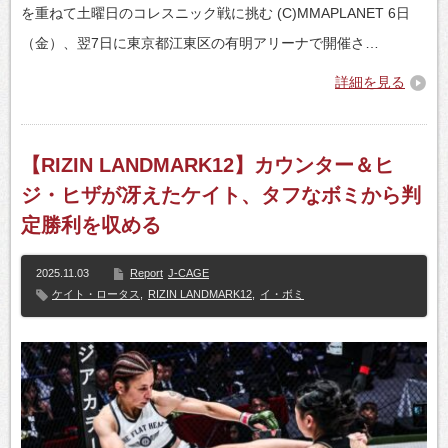
を重ねて土曜日のコレスニック戦に挑む (C)MMAPLANET 6日
（金）、翌7日に東京都江東区の有明アリーナで開催さ…
詳細を見る
【RIZIN LANDMARK12】カウンター＆ヒ
ジ・ヒザが冴えたケイト、タフなボミから判
定勝利を収める
2025.11.03
Report
J-CAGE
ケイト・ロータス
,
RIZIN LANDMARK12
,
イ・ボミ