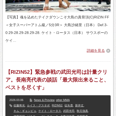
【写真】魂を込めたテイクダウンこそ大島の真骨頂(C)RIZIN FF
＜女子スーパーアトム級／5分3R＞ 大島沙緒里（日本） Def.3-
0:29-28.29-28.29-28. ケイト・ロータス（日本） サウスポーの
ケイ…
詳細を見る
【RIZIN52】緊急参戦の武田光司は計量クリ
ア。長南亮代表の談話「最大限出来ること、
ベストを尽くす」
2026.03.06
News & Preview
other MMA
佐藤将光
,
ルイス・グスタボ
,
RIZIN52
,
征矢貴
,
新井丈
,
キム・ギョンピョ
,
ケイト・ロータス
,
武田光司
,
秋元強真
,