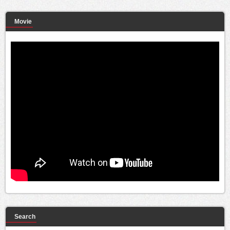
Movie
Search