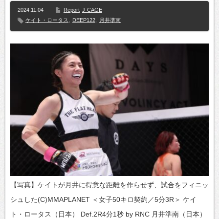
2024.11.04
Report
J-CAGE
ケイト・ロータス
,
DEEP122
,
月井準南
【写真】ケイトが月井に得意な距離を作らせず、試合をフィニッ
シュした(C)MMAPLANET ＜女子50キロ契約／5分3R＞ ケイ
ト・ロータス（日本） Def.2R4分1秒 by RNC 月井準南（日本）