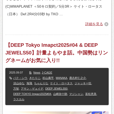
(C)MMAPLANET ＜50キロ契約／5分3R＞ ケイト・ロータス
（日本） Def.2R4分03秒 by TKO …
詳細を見る
【DEEP Tokyo Imapct2025#04 & DEEP
JEWELS50】計量よもやま話。中国勢はリン
グネームがお気に入り!!
2025.09.07
News
J-CAGE
パク・シウ
,
きたりこ
,
杉山廣平
,
MANAKA
,
鹿志村仁之介
,
須山ゆな
,
海飛
,
ちゃんりな
,
ケイト・ロータス
,
ジャッキー狂
,
万智
,
アサン・ゲェイデ
,
DEEP JEWELS50
,
DEEP TOKYO Impact2025#04
,
山崎弥十朗
,
マジシャン
,
富松恵美
,
ラスカル