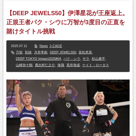
【DEEP JEWELS50】伊澤星花が王座返上。
正規王者パク・シウに万智が3度目の正直を
賭けタイトル挑戦
2025.07.11
News
J-CAGE
万智
,
彩綺
,
月井準南
,
DEEP JEWELS50
,
富松恵美
,
DEEP TOKYO Impact2025#04
,
パク・シウ
,
サラ
,
杉山廣平
,
山崎弥十朗
,
鹿志村仁之介
,
海飛
,
黒井海成
,
ケイト・ロータス