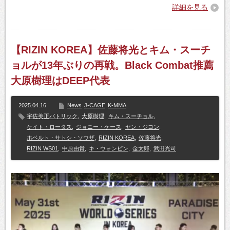
詳細を見る
【RIZIN KOREA】佐藤将光とキム・スーチ
ョルが13年ぶりの再戦。Black Combat推薦
大原樹理はDEEP代表
2025.04.16
News
J-CAGE
K-MMA
宇佐美正パトリック
,
大原樹理
,
キム・スーチョル
,
ケイト・ロータス
,
ジョニー・ケース
,
ヤン・ジヨン
,
ホベルト・サトシ・ソウザ
,
RIZIN KOREA
,
佐藤将光
,
RIZIN WS01
,
中原由貴
,
キ・ウォンビン
,
金太郎
,
武田光司