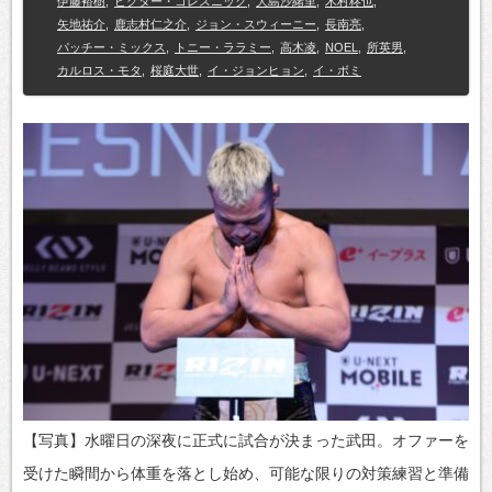
伊藤裕樹
,
ビクター・コレスニック
,
大島沙緒里
,
木村柊也
,
矢地祐介
,
鹿志村仁之介
,
ジョン・スウィーニー
,
長南亮
,
パッチー・ミックス
,
トニー・ララミー
,
高木凌
,
NOEL
,
所英男
,
カルロス・モタ
,
桜庭大世
,
イ・ジョンヒョン
,
イ・ボミ
【写真】水曜日の深夜に正式に試合が決まった武田。オファーを
受けた瞬間から体重を落とし始め、可能な限りの対策練習と準備