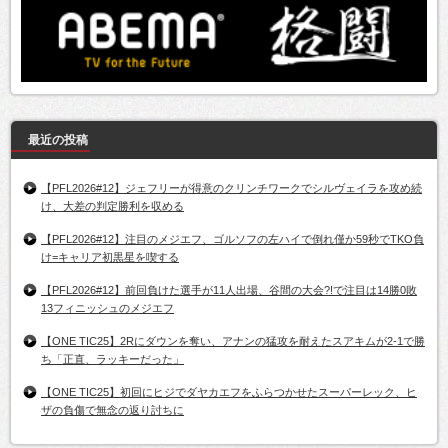
最近の投稿
【PFL2026#12】ジェフリーが得意のクリンチワークでシルヴェイラを攻め続
け、大差の判定勝利を収める
【PFL2026#12】注目のメジエフ、ゴルソフの左ハイで倒れ僅か59秒でTKO負
け=キャリア初黒星を喫する
【PFL2026#12】前回負けた選手が11人出場、谷間の大会?!で注目は14勝0敗
13フィニッシュのメジエフ
【ONE TIC25】2Rにダウンを奪い、アナンの猛攻を耐えたスアキムが2-1で勝
ち「正直、ラッキーだった」
【ONE TIC25】初回にヒジでダヤカエフをふらつかせたスーパーレック、ヒ
ザの負傷で無念の返り討ちに