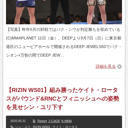
【写真】昨年5月の対戦ではパク・シウが判定勝ちを収めている
(C)MMAPLANET 11日（金）、DEEPより9月7日（日）に東京都
港区のニューピアホールで開催されるDEEP JEWELS50でパク・
シオン×万智の間でDEEP JEW…
詳細を見る
【RIZIN WS01】組み勝ったケイト・ロータ
スがパウンド&RNCとフィニッシュへの姿勢
を見せシン・ユリ下す
2025.05.31
Report
J-CAGE
K-MMA
シン・ユリ
,
RIZIN WS01
,
ケイト・ロータス