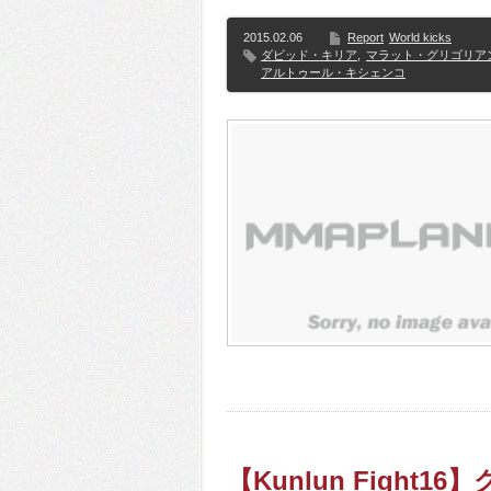
2015.02.06
Report
World kicks
ダビッド・キリア
,
マラット・グリゴリア
アルトゥール・キシェンコ
【Kunlun Figh