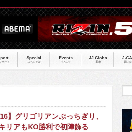
port
Special
Events
JJ Globo
J-C
レポート
スペシャル
イベント
柔術
国内M
14,15,16】グリゴリアンぶっちぎり、
。キリアもKO勝利で初陣飾る