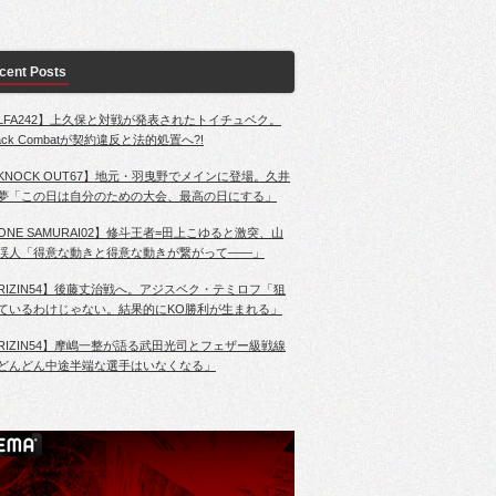
cent Posts
LFA242】上久保と対戦が発表されたトイチュベク。
lack Combatが契約違反と法的処置へ?!
KNOCK OUT67】地元・羽曳野でメインに登場。久井
夢「この日は自分のための大会、最高の日にする」
ONE SAMURAI02】修斗王者=田上こゆると激突、山
渓人「得意な動きと得意な動きが繋がって――」
RIZIN54】後藤丈治戦へ。アジスベク・テミロフ「狙
ているわけじゃない。結果的にKO勝利が生まれる」
RIZIN54】摩嶋一整が語る武田光司とフェザー級戦線
どんどん中途半端な選手はいなくなる」