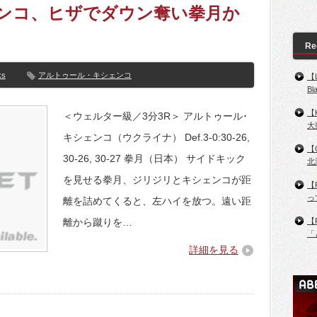
シェンコ、ヒザでダウン奪い拳月か
Re
ks
アルトゥール・キシェンコ
【
B
【
＜ウェルター級／3分3R＞ アルトゥール･
大
キシェンコ（ウクライナ） Def.3-0:30-26,
【
30-26, 30-27 拳月（日本） サイドキック
北
を見せる拳月、ジリジリとキシェンコが距
【
っ
離を詰めてくると、左ハイを放つ。遠い距
離から蹴りを…
【
「
詳細を見る