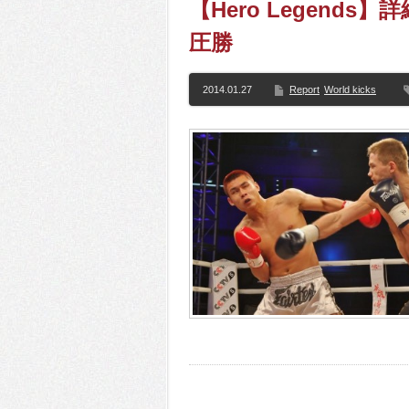
【Hero Legend
圧勝
2014.01.27
Report
World kicks