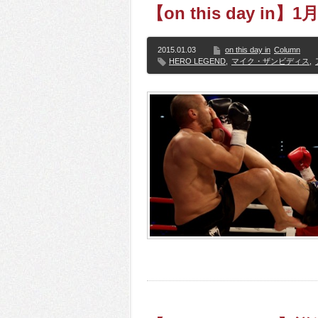
【on this day in】
2015.01.03
on this day in
Column
HERO LEGEND
,
マイク・ザンビディス
,