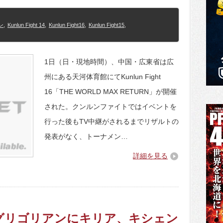
ン
,
Kunlun Fight 14
,
Kunlun Fight16
,
Kunlun Fight15
,
1日（日・現地時間）、中国・広東省は広
州にある天河体育館にてKunlun Fight
16「THE WORLD MAX RETURN」が開催
された。クンルンファイトではイベントを
行った後もTV中継がされるまでリザルトの
発表がなく、トーナメン…
詳細を見る
t16】グリゴリアンにキリア、キシェン