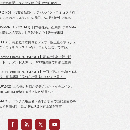
に対戦表明。ウスマンは「彼はYouTuber」
RIZIN54】後藤丈治戦へ。アジスベク・テミロフ「狙
ているわけじゃない。結果的にKO勝利が生まれる」
JMMAF TOKYO IFM】日本強化策。画期的=アマMMA
国際戦大会実現。世界5カ国から9選手が来日
PFC41】再起戦で吹田琢とフェザー級王座を争うジェ
ク・ウィルキンス「5R戦うつもりはないですね」
Lemino Shooto POUNDOUT】齋藤が中島に競り勝
、トーナメント決勝へ。10/19後楽園で野瀬と激突
Lemino Shooto POUNDOUT】一回り下の中島陸とT準
勝。齋藤奨司「僕の方が警戒していると思う」
LFA242】上久保と対戦が発表されたトイチュベク。
lack Combatが契約違反と法的処置へ?!
PFC41】バンタム級王者・森永が初回で西に肩固めを
めて防衛成功。試合後にRIZIN再出撃を宣言