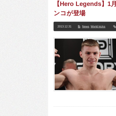
【Hero Legend
ンコが登場
2013.12.31
News
World kicks