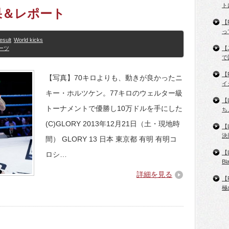
ト
結果＆レポート
【
っ
esult
World kicks
ーツ
【
で
【
【写真】70キロよりも、動きが良かったニ
イ
キー・ホルツケン。77キロのウェルター級
【
トーナメントで優勝し10万ドルを手にした
ち
(C)GLORY 2013年12月21日（土・現地時
【
決
間） GLORY 13 日本 東京都 有明 有明コ
【
ロシ…
B
詳細を見る
【
極