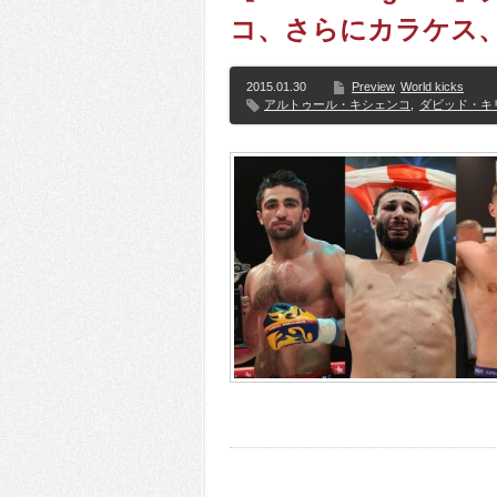
コ、さらにカラケス
2015.01.30
Preview
World kicks
アルトゥール・キシェンコ
,
ダビッド・キ