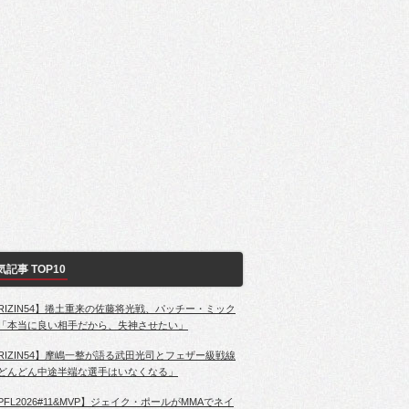
気記事 TOP10
RIZIN54】捲土重来の佐藤将光戦、パッチー・ミック
「本当に良い相手だから、失神させたい」
RIZIN54】摩嶋一整が語る武田光司とフェザー級戦線
どんどん中途半端な選手はいなくなる」
PFL2026#11&MVP】ジェイク・ポールがMMAでネイ