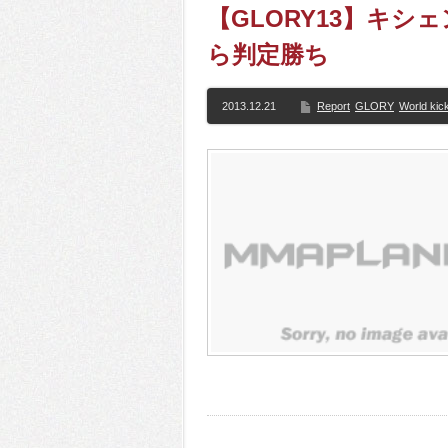
【GLORY13】キ
ら判定勝ち
2013.12.21
Report
GLORY
World kic