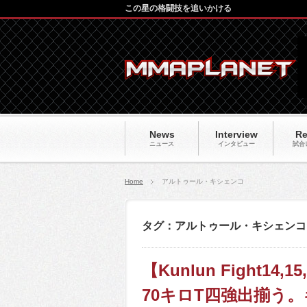
この星の格闘技を追いかける
News
Interview
Re
ニュース
インタビュー
試合
Home
アルトゥール・キシェンコ
タグ：アルトゥール・キシェンコ
【Kunlun Fight
70キロT四強出揃う