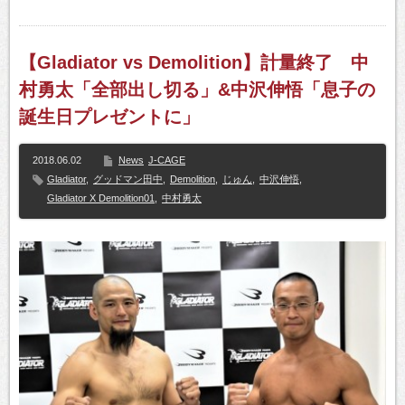
【Gladiator vs Demolition】計量終了 中
村勇太「全部出し切る」&中沢伸悟「息子の
誕生日プレゼントに」
2018.06.02
News
J-CAGE
Gladiator
,
グッドマン田中
,
Demolition
,
じゅん
,
中沢伸悟
,
Gladiator X Demolition01
,
中村勇太