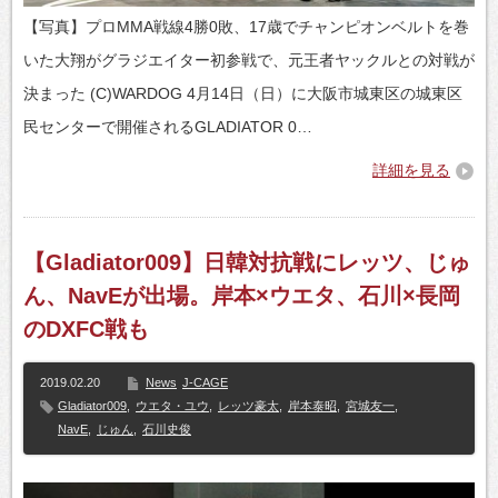
【写真】プロMMA戦線4勝0敗、17歳でチャンピオンベルトを巻
いた大翔がグラジエイター初参戦で、元王者ヤックルとの対戦が
決まった (C)WARDOG 4月14日（日）に大阪市城東区の城東区
民センターで開催されるGLADIATOR 0…
詳細を見る
【Gladiator009】日韓対抗戦にレッツ、じゅ
ん、NavEが出場。岸本×ウエタ、石川×長岡
のDXFC戦も
2019.02.20
News
J-CAGE
Gladiator009
,
ウエタ・ユウ
,
レッツ豪太
,
岸本泰昭
,
宮城友一
,
NavE
,
じゅん
,
石川史俊