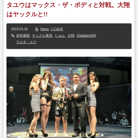
タユウはマックス・ザ・ボディと対戦。大翔
はヤックルと!!
2019.03.26
News
J-CAGE
岸本泰昭
,
ヤックル真吾
,
じゅん
,
大翔
,
Gladiator009
,
ウエタ・ユウ