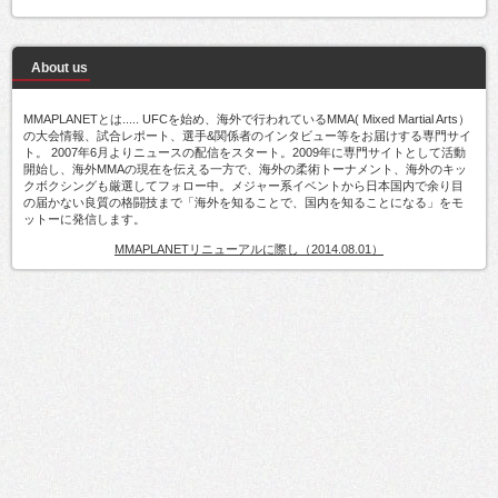
About us
MMAPLANETとは..... UFCを始め、海外で行われているMMA( Mixed Martial Arts）
の大会情報、試合レポート、選手&関係者のインタビュー等をお届けする専門サイ
ト。 2007年6月よりニュースの配信をスタート。2009年に専門サイトとして活動
開始し、海外MMAの現在を伝える一方で、海外の柔術トーナメント、海外のキッ
クボクシングも厳選してフォロー中。メジャー系イベントから日本国内で余り目
の届かない良質の格闘技まで「海外を知ることで、国内を知ることになる」をモ
ットーに発信します。
MMAPLANETリニューアルに際し（2014.08.01）