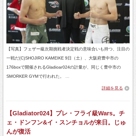
【写真】フェザー級次期挑戦者決定戦の意味合いも持つ、注目の
一戦だ(C)SHOJIRO KAMEIKE 9日（土）、大阪府豊中市の
176boxで開催されるGladioar024の計量が、同じく豊中市の
SMORKER GYMで行われた。 …
詳細を見る
【Gladiator024】プレ・フライ級Wars。チ
ェ・ドンフン&イ・スンチョルが来日。じゅ
んが復活