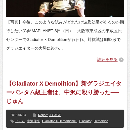
【写真】今後、このような試みがどれだけ波及効果があるのか期
待したい(C)MMAPLANET 3日（日）、大阪市東成区の東成区民
センターでGladiator × Demolitionが行われ、対抗戦は6勝2敗で
グラジエイターの大勝に終わ…
詳細を見る
【Gladiator X Demolition】新グラジエイタ
ーバンタム級王者は、中沢に殴り勝った──
じゅん
2018.06.04
Report
J-CAGE
じゅん
,
中沢伸悟
,
Gladiator X Demolition01
,
Gladiator
,
Demolition