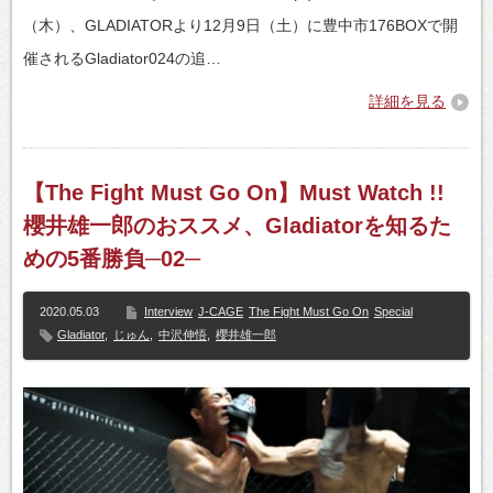
（木）、GLADIATORより12月9日（土）に豊中市176BOXで開
催されるGladiator024の追…
詳細を見る
【The Fight Must Go On】Must Watch !!
櫻井雄一郎のおススメ、Gladiatorを知るた
めの5番勝負─02─
2020.05.03
Interview
J-CAGE
The Fight Must Go On
Special
Gladiator
,
じゅん
,
中沢伸悟
,
櫻井雄一郎