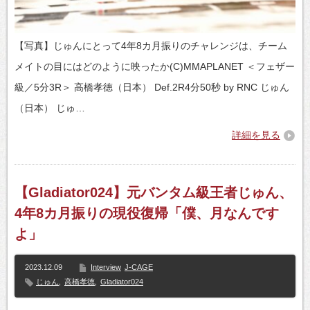
【写真】じゅんにとって4年8カ月振りのチャレンジは、チーム
メイトの目にはどのように映ったか(C)MMAPLANET ＜フェザー
級／5分3R＞ 高橋孝徳（日本） Def.2R4分50秒 by RNC じゅん
（日本） じゅ…
詳細を見る
【Gladiator024】元バンタム級王者じゅん、
4年8カ月振りの現役復帰「僕、月なんです
よ」
2023.12.09
Interview
J-CAGE
じゅん
,
高橋孝徳
,
Gladiator024