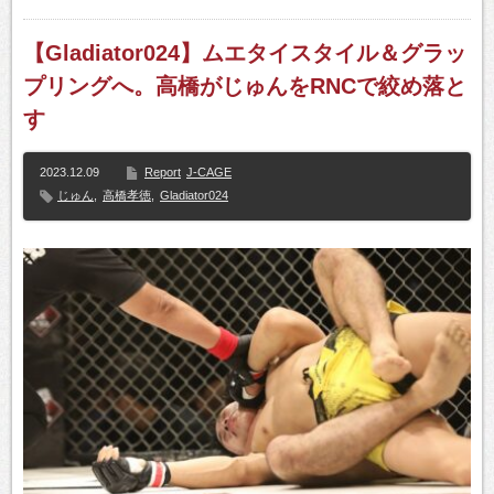
【Gladiator024】ムエタイスタイル＆グラッ
プリングへ。高橋がじゅんをRNCで絞め落と
す
2023.12.09
Report
J-CAGE
じゅん
,
高橋孝徳
,
Gladiator024