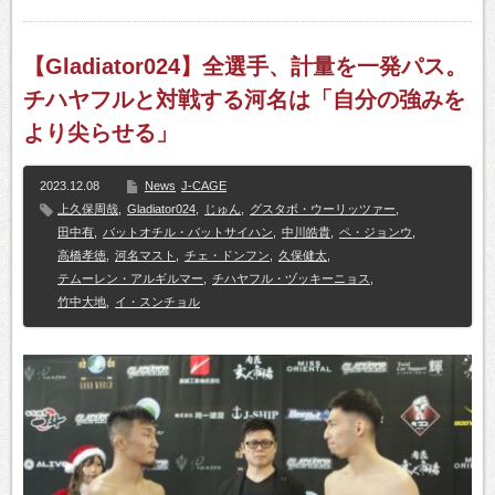
【Gladiator024】全選手、計量を一発パス。
チハヤフルと対戦する河名は「自分の強みを
より尖らせる」
2023.12.08
News
J-CAGE
上久保周哉
,
Gladiator024
,
じゅん
,
グスタボ・ウーリッツァー
,
田中有
,
バットオチル・バットサイハン
,
中川皓貴
,
ペ・ジョンウ
,
高橋孝徳
,
河名マスト
,
チェ・ドンフン
,
久保健太
,
テムーレン・アルギルマー
,
チハヤフル・ヅッキーニョス
,
竹中大地
,
イ・スンチョル