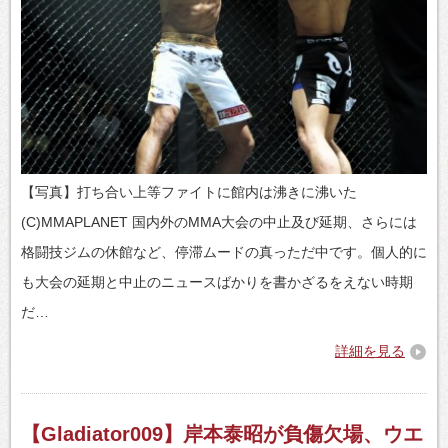
【写真】打ち合い上等ファイトに館内は沸きに沸いた
(C)MMAPLANET 国内外のMMA大会の中止及び延期、さらには
格闘技ジムの休館など、停滞ムードの真っただ中です。個人的に
も大会の延期と中止のニュースばかりを書かざるをえない時期
だ…
詳細を見る
【Gladiator009】岸本泰昭が負傷欠場、ウエ