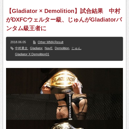
【Gladiator × Demolition】試合結果 中村
がDXFCウェルター級、じゅんがGladiatorバ
ンタム級王者に
2018.06.05
Other MMA Result
中村勇太
,
Gladiator
,
NavE
,
Demolition
,
じゅん
,
Gladiator X Demolition01