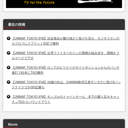
最近の投稿
【JMMAF TOKYO IFM】浜名海歩が腰の強さと投げを見せ、タジキスタンの
カフロフにスプリット判定で勝利
【JMMAF TOKYO IFM】台湾ファイターのリンが西嶋を組み伏せ、西嶋をフ
ルマークで下す
【JMMAF TOKYO IFM】ロシアのビリナイがサイドポジションからのパンチ
連打で松本にTKO勝利
【JMMAF TOKYO IFM】18歳の向山、GAMMA欧州王者ザンガナに投げ&バッ
クテイクで3-0判定勝ち
【JMMAF TOKYO IFM】モンゴルのトゥベトオール、木下の蹴り足をキャッ
チ→TDからパウンドアウト
Movie