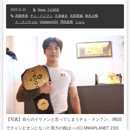
2023.11.23
News
J-CAGE
高橋孝徳
,
チェ・ドンフン
,
久保健太
,
吉田開威
,
南友之輔
,
イ・スンチョル
,
Gladiator024
,
澤田政輝
,
じゅん
【写真】自らのイケメンと言ってしまうチェ・ドンフン。3戦目
でチャンピオンになった実力の程は──(C) MMAPLANET 23日