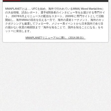
MMAPLANETとは..... UFCを始め、海外で行われているMMA( Mixed Martial Arts）
の大会情報、試合レポート、選手&関係者のインタビュー等をお届けする専門サイ
ト。 2007年6月よりニュースの配信をスタート。2009年に専門サイトとして活動
開始し、海外MMAの現在を伝える一方で、海外の柔術トーナメント、海外のキッ
クボクシングも厳選してフォロー中。メジャー系イベントから日本国内で余り目
の届かない良質の格闘技まで「海外を知ることで、国内を知ることになる」をモ
ットーに発信します。
MMAPLANETリニューアルに際し（2014.08.01）