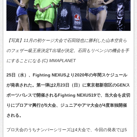
【写真】11月の初ケージ大会で石田陸也に勝利した山本空良ら
のフェザー級王座決定T出場が決定。石田もリベンジの機会を手
にすることになる (C) MMAPLANET
25日（水）、Fighting NEXUSより2020年の年間スケジュール
が発表された。第一弾は2月23日（日）に東京都新宿区のGENス
ポーツパレスで開催されるFighting NEXUS19で、当大会を皮切
りにプロアマ興行が5大会、ジュニアやアマ大会が4度単独開催
される。
プロ大会のうちナンバーシリーズは4大会で、今回の発表では5