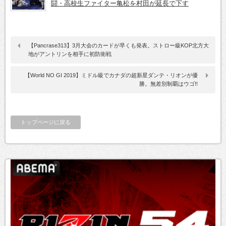
闘・高校生ファイター亀松を村田が延長で下す
【Pancrase313】3月大会のカードが早くも発表。ストロー級KOP北方大
地がアントリンを相手に初防衛戦
【World NO GI 2019】ミドル級でカナダの超新星ダンテ・リオンが優
勝。無差別制覇はウゴ!!
トップページに戻る