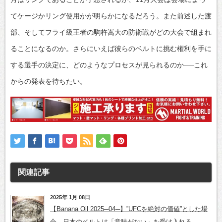
てケージかリング使用かが明らかになるだろう。また前述した渡
部、そしてフライ級王者の駒杵嵩大の防衛戦がどの大会で組まれ
ることになるのか。さらにいえば彼らのベルトに挑む権利を手に
する選手の決定に、どのようなプロセスが見られるのか──これ
からの発表を待ちたい。
関連記事
2025年 1月 08日
【Banana Oil 2025─04─】”UFCを絶対の価値”とした場
合、日本のベルトは「意味がない」を受け入れる