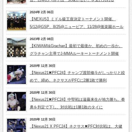
2024年 2月 06日
【NEXUS】ミドル級王座決定トーナメント開催。
5/12@GSP、8/25@ニューピア、11/28@後楽園ホール
2023年 2月 08日
【KIWAMI&Grachan】最初で最後か、初めの一歩か。
グラチャン主導でJ-MMAルーキートーナメント開催
2020年 12月 30日
【Nexus21✖PFC24】チャンプ渡部修斗がしっかりと絞
めで、締め。ネクサスがPFCに2勝1敗で勝利
2020年 12月 30日
【Nexus21✖PFC24】中堅戦は遠藤来生が地力勝ち。拳
勇を判定で下し、対抗戦は1勝1敗のタイに
2020年 12月 30日
【Nexus21 X PFC24】ネクサス✖PFC対抗戦は、大健