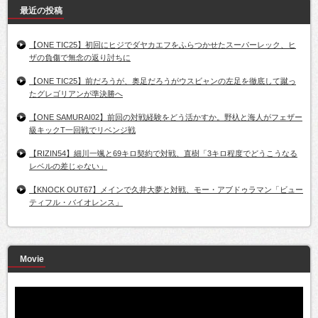
最近の投稿
【ONE TIC25】初回にヒジでダヤカエフをふらつかせたスーパーレック、ヒ
ザの負傷で無念の返り討ちに
【ONE TIC25】前だろうが、奥足だろうがウスビャンの左足を徹底して蹴っ
たグレゴリアンが準決勝へ
【ONE SAMURAI02】前回の対戦経験をどう活かすか。野杁と海人がフェザー
級キックT一回戦でリベンジ戦
【RIZIN54】細川一颯と69キロ契約で対戦、直樹「3キロ程度でどうこうなる
レベルの差じゃない」
【KNOCK OUT67】メインで久井大夢と対戦、モー・アブドゥラマン「ビュー
ティフル・バイオレンス」
Movie