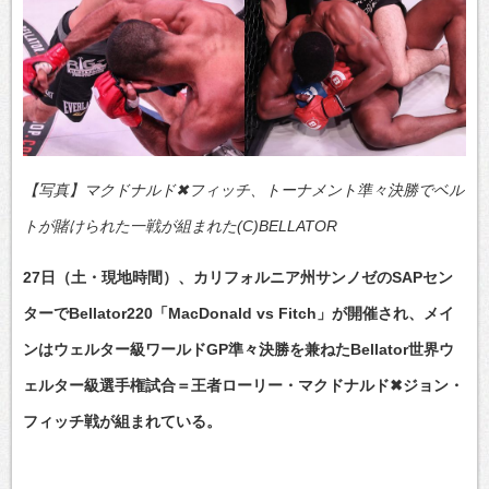
【写真】マクドナルド✖フィッチ、トーナメント準々決勝でベル
トが賭けられた一戦が組まれた(C)BELLATOR
27日（土・現地時間）、カリフォルニア州サンノゼのSAPセン
ターでBellator220「MacDonald vs Fitch」が開催され、メイ
ンはウェルター級ワールドGP準々決勝を兼ねたBellator世界ウ
ェルター級選手権試合＝王者ローリー・マクドナルド✖ジョン・
フィッチ戦が組まれている。