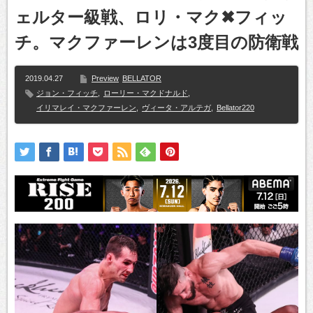
ェルター級戦、ロリ・マク✖フィッ
チ。マクファーレンは3度目の防衛戦
2019.04.27
Preview
BELLATOR
ジョン・フィッチ
,
ローリー・マクドナルド
,
イリマレイ・マクファーレン
,
ヴィータ・アルテガ
,
Bellator220