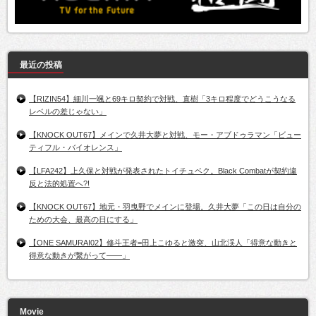
最近の投稿
【RIZIN54】細川一颯と69キロ契約で対戦、直樹「3キロ程度でどうこうなる
レベルの差じゃない」
【KNOCK OUT67】メインで久井大夢と対戦、モー・アブドゥラマン「ビュー
ティフル・バイオレンス」
【LFA242】上久保と対戦が発表されたトイチュベク。Black Combatが契約違
反と法的処置へ?!
【KNOCK OUT67】地元・羽曳野でメインに登場。久井大夢「この日は自分の
ための大会、最高の日にする」
【ONE SAMURAI02】修斗王者=田上こゆると激突、山北渓人「得意な動きと
得意な動きが繋がって――」
Movie