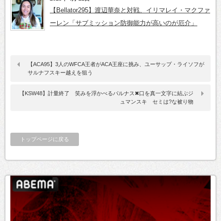
【Bellator295】渡辺華奈と対戦、イリマレイ・マクファ
ーレン「サブミッション防御能力が高いのが厄介」
【ACA95】3人のWFCA王者がACA王座に挑み、ユーサップ・ライソフが
サルナフスキー越えを狙う
【KSW48】計量終了 笑みを浮かべるパルナス✖口を真一文字に結ぶジ
ュマンスキ セミは?な被り物
トップページに戻る