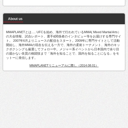
About us
MMAPLANETとは..... UFCを始め、海外で行われているMMA( Mixed Martial Arts）
の大会情報、試合レポート、選手&関係者のインタビュー等をお届けする専門サイ
ト。 2007年6月よりニュースの配信をスタート。2009年に専門サイトとして活動
開始し、海外MMAの現在を伝える一方で、海外の柔術トーナメント、海外のキッ
クボクシングも厳選してフォロー中。メジャー系イベントから日本国内で余り目
の届かない良質の格闘技まで「海外を知ることで、国内を知ることになる」をモ
ットーに発信します。
MMAPLANETリニューアルに際し（2014.08.01）