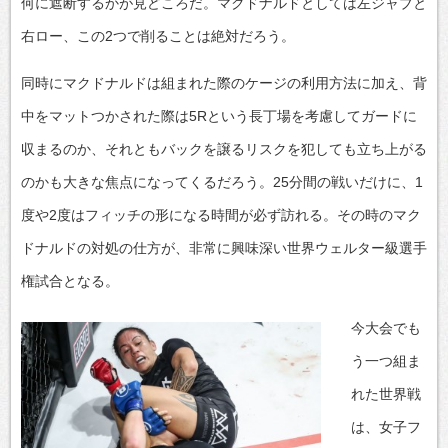
何に遮断するかが見どころだ。マクドナルドとしては左ジャブと
右ロー、この2つで削ることは絶対だろう。
同時にマクドナルドは組まれた際のケージの利用方法に加え、背
中をマットつかされた際は5Rという長丁場を考慮してガードに
収まるのか、それともバックを譲るリスクを犯しても立ち上がる
のかも大きな焦点になってくるだろう。25分間の戦いだけに、1
度や2度はフィッチの形になる時間が必ず訪れる。その時のマク
ドナルドの対処の仕方が、非常に興味深い世界ウェルター級選手
権試合となる。
今大会でも
う一つ組ま
れた世界戦
は、女子フ