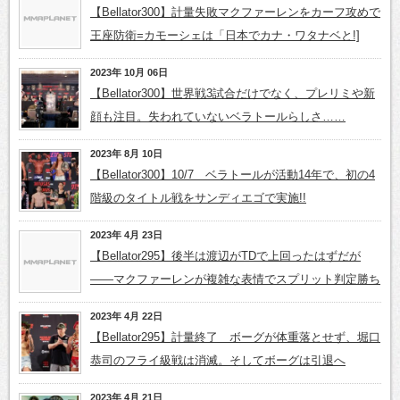
【Bellator300】計量失敗マクファーレンをカーフ攻めで
王座防衛=カモーシェは「日本でカナ・ワタナベと!]
2023年 10月 06日
【Bellator300】世界戦3試合だけでなく、プレリミや新
顔も注目。失われていないベラトールらしさ……
2023年 8月 10日
【Bellator300】10/7 ベラトールが活動14年で、初の4
階級のタイトル戦をサンディエゴで実施!!
2023年 4月 23日
【Bellator295】後半は渡辺がTDで上回ったはずだが
――マクファーレンが複雑な表情でスプリット判定勝ち
2023年 4月 22日
【Bellator295】計量終了 ボーグが体重落とせず、堀口
恭司のフライ級戦は消滅。そしてボーグは引退へ
2023年 4月 21日