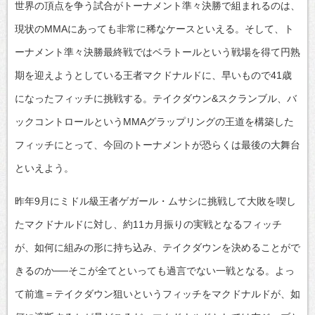
世界の頂点を争う試合がトーナメント準々決勝で組まれるのは、
現状のMMAにあっても非常に稀なケースといえる。そして、ト
ーナメント準々決勝最終戦ではベラトールという戦場を得て円熟
期を迎えようとしている王者マクドナルドに、早いもので41歳
になったフィッチに挑戦する。テイクダウン&スクランブル、バ
ックコントロールというMMAグラップリングの王道を構築した
フィッチにとって、今回のトーナメントが恐らくは最後の大舞台
といえよう。
昨年9月にミドル級王者ゲガール・ムサシに挑戦して大敗を喫し
たマクドナルドに対し、約11カ月振りの実戦となるフィッチ
が、如何に組みの形に持ち込み、テイクダウンを決めることがで
きるのか──そこが全てといっても過言でない一戦となる。よっ
て前進＝テイクダウン狙いというフィッチをマクドナルドが、如