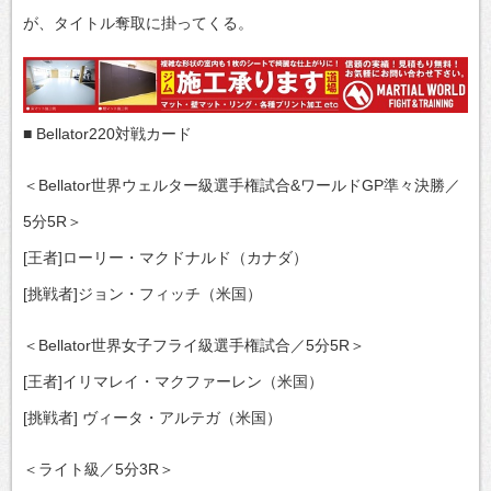
が、タイトル奪取に掛ってくる。
■ Bellator220対戦カード
＜Bellator世界ウェルター級選手権試合&ワールドGP準々決勝／
5分5R＞
[王者]ローリー・マクドナルド（カナダ）
[挑戦者]ジョン・フィッチ（米国）
＜Bellator世界女子フライ級選手権試合／5分5R＞
[王者]イリマレイ・マクファーレン（米国）
[挑戦者] ヴィータ・アルテガ（米国）
＜ライト級／5分3R＞