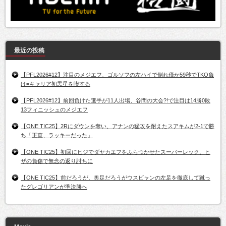
最近の投稿
【PFL2026#12】注目のメジエフ、ゴルソフの左ハイで倒れ僅か59秒でTKO負
け=キャリア初黒星を喫する
【PFL2026#12】前回負けた選手が11人出場、谷間の大会?!で注目は14勝0敗
13フィニッシュのメジエフ
【ONE TIC25】2Rにダウンを奪い、アナンの猛攻を耐えたスアキムが2-1で勝
ち「正直、ラッキーだった」
【ONE TIC25】初回にヒジでダヤカエフをふらつかせたスーパーレック、ヒ
ザの負傷で無念の返り討ちに
【ONE TIC25】前だろうが、奥足だろうがウスビャンの左足を徹底して蹴っ
たグレゴリアンが準決勝へ