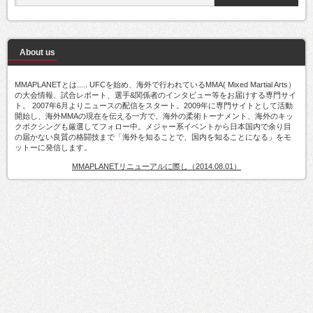
About us
MMAPLANETとは..... UFCを始め、海外で行われているMMA( Mixed Martial Arts）
の大会情報、試合レポート、選手&関係者のインタビュー等をお届けする専門サイ
ト。 2007年6月よりニュースの配信をスタート。2009年に専門サイトとして活動
開始し、海外MMAの現在を伝える一方で、海外の柔術トーナメント、海外のキッ
クボクシングも厳選してフォロー中。メジャー系イベントから日本国内で余り目
の届かない良質の格闘技まで「海外を知ることで、国内を知ることになる」をモ
ットーに発信します。
MMAPLANETリニューアルに際し（2014.08.01）