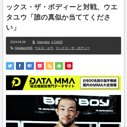
ックス・ザ・ボディーと対戦、ウエ
タユウ「誰の真似か当ててくださ
い」
2019.04.08
Interview
J-CAGE
Gladiator009
,
ウエタ・ユウ
,
マックス：ザ・ボディー