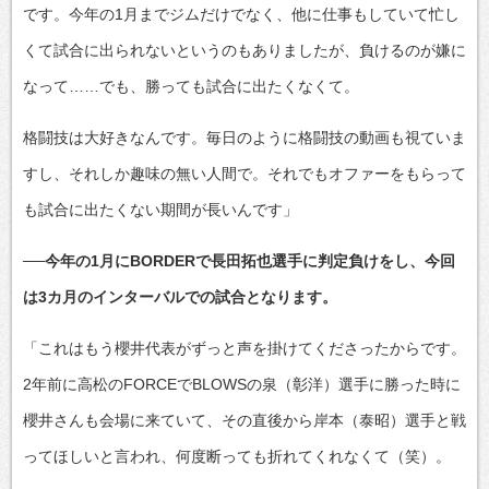
です。今年の1月までジムだけでなく、他に仕事もしていて忙し
くて試合に出られないというのもありましたが、負けるのが嫌に
なって……でも、勝っても試合に出たくなくて。
格闘技は大好きなんです。毎日のように格闘技の動画も視ていま
すし、それしか趣味の無い人間で。それでもオファーをもらって
も試合に出たくない期間が長いんです」
──今年の1月にBORDERで長田拓也選手に判定負けをし、今回
は3カ月のインターバルでの試合となります。
「これはもう櫻井代表がずっと声を掛けてくださったからです。
2年前に高松のFORCEでBLOWSの泉（彰洋）選手に勝った時に
櫻井さんも会場に来ていて、その直後から岸本（泰昭）選手と戦
ってほしいと言われ、何度断っても折れてくれなくて（笑）。