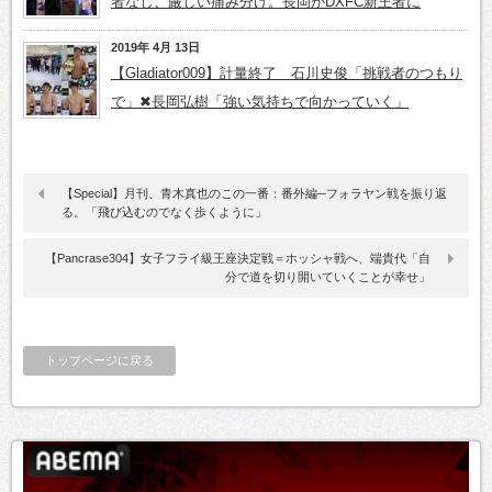
者なし、厳しい痛み分け。長岡がDXFC新王者に
2019年 4月 13日
【Gladiator009】計量終了 石川史俊「挑戦者のつもり
で」✖長岡弘樹「強い気持ちで向かっていく」
【Special】月刊、青木真也のこの一番：番外編─フォラヤン戦を振り返
る。「飛び込むのでなく歩くように」
【Pancrase304】女子フライ級王座決定戦＝ホッシャ戦へ、端貴代「自
分で道を切り開いていくことが幸せ」
トップページに戻る