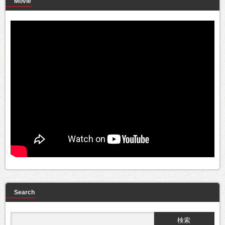
Movie
Search