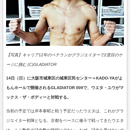
【写真】キャリア12年のベテランがグラジエイターで2度目のケ
ージに挑む (C)GLADIATOR
14日（日）に大阪市城東区の城東区民センター＝KADO-YAがよ
もんホールで開催されるGLADIATOR 009で、ウエタ・ユウがマ
ックス・ザ・ボディーと対戦する。
当初の予定では岸本泰昭と戦う予定だったウエタは、これがグラ
ジエイター初陣となる。京都をベースに修斗で戦ってきたウエタ
は、ここ数年の試合数が極端に少ない。なぜ、試合を受けないの