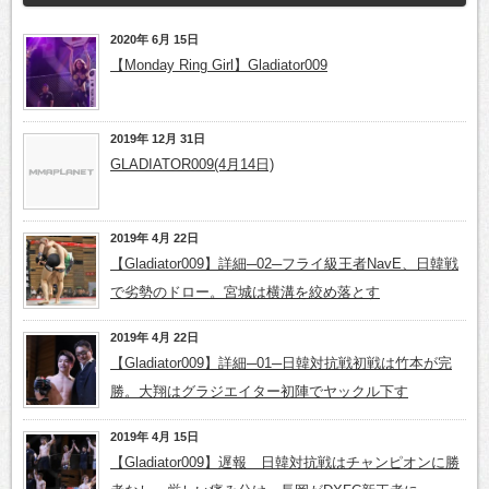
2020年 6月 15日
【Monday Ring Girl】Gladiator009
2019年 12月 31日
GLADIATOR009(4月14日)
2019年 4月 22日
【Gladiator009】詳細─02─フライ級王者NavE、日韓戦
で劣勢のドロー。宮城は横溝を絞め落とす
2019年 4月 22日
【Gladiator009】詳細─01─日韓対抗戦初戦は竹本が完
勝。大翔はグラジエイター初陣でヤックル下す
2019年 4月 15日
【Gladiator009】遅報 日韓対抗戦はチャンピオンに勝