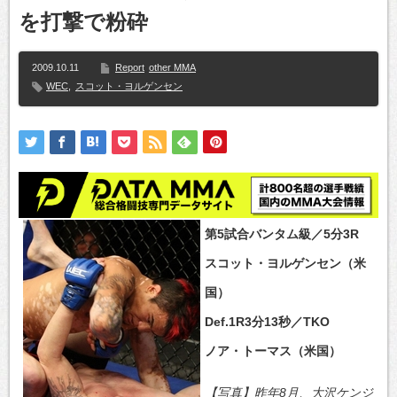
を打撃で粉砕
2009.10.11
Report
other MMA
WEC
,
スコット・ヨルゲンセン
第5試合バンタム級／5分3R
スコット・ヨルゲンセン（米
国）
Def.1R3分13秒／TKO
ノア・トーマス（米国）
【写真】昨年8月、大沢ケンジ