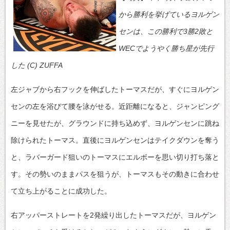
から勝利を挙げているヨルゲン
センは、この勝利で3勝2敗と
WECでようやく勝ち星が先行
した (C) ZUFFA
左ジャブから右フックを伸ばしたトーマスだが、すぐにヨルゲン
センの左を浴びて腰を泳がせる。近距離になると、ジャンピング
ニーを見せたが、グラウンドに持ち込めず、ヨルゲンセンに跳ね
除けられたトーマス。直後にヨルゲンセンはテイクダウンを奪う
と、ラバーガード狙いのトーマスにエルボーを思い切り打ち落と
す。その勢いのままパスを狙うが、トーマスもその動きに合わせ
て立ち上がることに成功した。
右アッパーストレートを2発繰り出したトーマスだが、ヨルゲン