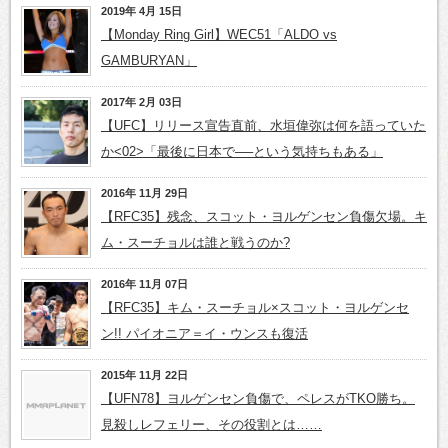
2019年 4月 15日
【Monday Ring Girl】WEC51「ALDO vs
GAMBURYAN」
2017年 2月 03日
【UFC】リリース宣告直前、水垣偉弥は何を語っていた
か<02>「最後に日本で──という気持ちもある」
2016年 11月 29日
【RFC35】残念、スコット・ヨルゲンセン負傷欠場。キ
ム・スーチョルは誰と戦うのか?
2016年 11月 07日
【RFC35】キム・スーチョル×スコット・ヨルゲンセ
ン!! パイオニア＝イ・ウンスも復活
2015年 11月 22日
【UFN78】ヨルゲンセン負傷で、ペレスがTKO勝ち。
見殺しレフェリー、その役割とは……