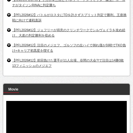
ナがタイソンRINAに判定勝ち
【PFL2026#12】バトルがロスタにTDを許さずスプリット判定で勝利。王座挑
戦に向けて連戦直訴
【PFL2026#12】ジェフリーが得意のクリンチワークでシルヴェイラを攻め続
け、大差の判定勝利を収める
【PFL2026#12】注目のメジエフ、ゴルソフの左ハイで倒れ僅か59秒でTKO負
け=キャリア初黒星を喫する
【PFL2026#12】前回負けた選手が11人出場、谷間の大会?!で注目は14勝0敗
13フィニッシュのメジエフ
Movie