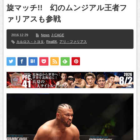
旋マッチ!! 幻のムンジアル王者フ
ァリアスも参戦
2016.12.29
News
J-CAGE
カルロス・トヨタ
,
Real06
,
アリ・ファリアス