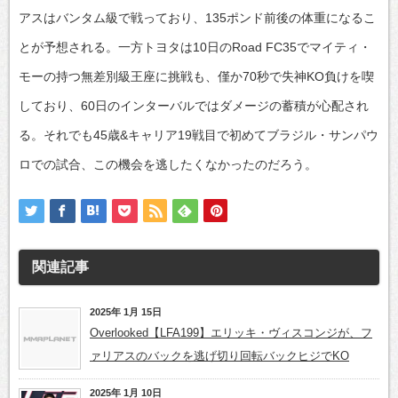
アスはバンタム級で戦っており、135ポンド前後の体重になるこ
とが予想される。一方トヨタは10日のRoad FC35でマイティ・
モーの持つ無差別級王座に挑戦も、僅か70秒で失神KO負けを喫
しており、60日のインターバルではダメージの蓄積が心配され
る。それでも45歳&キャリア19戦目で初めてブラジル・サンパウ
ロでの試合、この機会を逃したくなかったのだろう。
関連記事
2025年 1月 15日
Overlooked【LFA199】エリッキ・ヴィスコンジが、フ
ァリアスのバックを逃げ切り回転バックヒジでKO
2025年 1月 10日