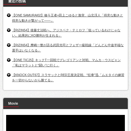
最近の投稿
【ONE SAMURAI02】修斗王者=田上こゆると激突、山北渓人「得意な動きと
得意な動きが繋がって――」
【RIZIN54】後藤丈治戦へ。アジスベク・テミロフ「狙っているわけじゃな
い。結果的にKO勝利が生まれる」
【RIZIN54】摩嶋一整が語る武田光司とフェザー級戦線「どんどん中途半端な
選手はいなくなる」
【ONE TIC25】キックT一回戦でグレゴリアンと対戦、マムカ・ウスビャン
「私はマラットと“闘い”に行く」
【KNOCK OUT67】スラサックとRED王座決定戦、“狂拳”迅「ムエタイの練習
を一切やらないから勝てる」
Movie