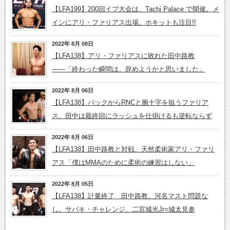
【LFA199】200回イブ大会は、Tachi Palace で開催。メ
インにアリ・ファリアス出場。ホキットも注目!!
2022年 8月 08日
【LFA138】アリ・ファリアスに敗れた田中路教
――「終わった瞬間は、辞めようかと思いました」
2022年 8月 06日
【LFA138】バックからRNCと腕十字を狙うファリア
ス、田中は最終回にラッシュを仕掛けるも逆転ならず
2022年 8月 06日
【LFA138】田中路教と対戦、天然柔術家アリ・ファリ
アス「僕はMMAのために柔術の練習はしない」
2022年 8月 05日
【LFA138】計量終了 田中路教、河名マスト問題な
し。サバキ・チャレンジ、二宮城光Jr=城太見参