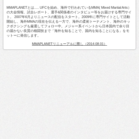
MMAPLANETとは..... UFCを始め、海外で行われているMMA( Mixed Martial Arts）
の大会情報、試合レポート、選手&関係者のインタビュー等をお届けする専門サイ
ト。 2007年6月よりニュースの配信をスタート。2009年に専門サイトとして活動
開始し、海外MMAの現在を伝える一方で、海外の柔術トーナメント、海外のキッ
クボクシングも厳選してフォロー中。メジャー系イベントから日本国内で余り目
の届かない良質の格闘技まで「海外を知ることで、国内を知ることになる」をモ
ットーに発信します。
MMAPLANETリニューアルに際し（2014.08.01）