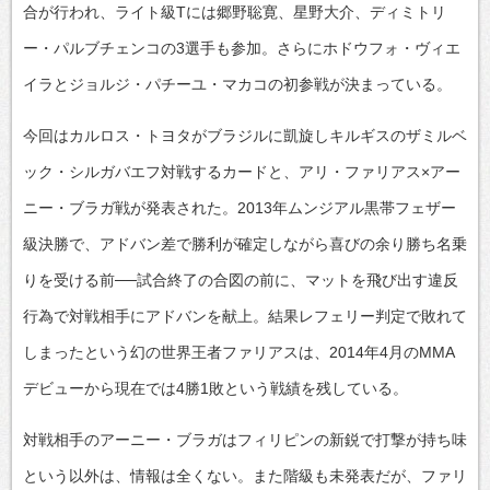
合が行われ、ライト級Tには郷野聡寛、星野大介、ディミトリ
ー・パルブチェンコの3選手も参加。さらにホドウフォ・ヴィエ
イラとジョルジ・パチーユ・マカコの初参戦が決まっている。
今回はカルロス・トヨタがブラジルに凱旋しキルギスのザミルベ
ック・シルガバエフ対戦するカードと、アリ・ファリアス×アー
ニー・ブラガ戦が発表された。2013年ムンジアル黒帯フェザー
級決勝で、アドバン差で勝利が確定しながら喜びの余り勝ち名乗
りを受ける前──試合終了の合図の前に、マットを飛び出す違反
行為で対戦相手にアドバンを献上。結果レフェリー判定で敗れて
しまったという幻の世界王者ファリアスは、2014年4月のMMA
デビューから現在では4勝1敗という戦績を残している。
対戦相手のアーニー・ブラガはフィリピンの新鋭で打撃が持ち味
という以外は、情報は全くない。また階級も未発表だが、ファリ