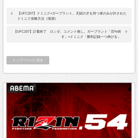
【UFC207】ドミニク×ガーブラント。天賦の才を持つ者のみが許された
ドミニク攻略方法（憶測）
【UFC207】計量終了 ロンダ、コメント無し。ガーブラント「百%倒
す」×ドミニク「勝利記録一つ伸びる」
トップページに戻る