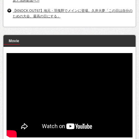
反と法的処置へ?!
【KNOCK OUT67】地元・羽曳野でメインに登場。久井大夢「この日は自分の
ための大会、最高の日にする」
Movie