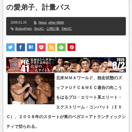
の愛弟子、計量パス
2008.01.25
News
other MMA
BodogFight
,
ShoXC
,
公開計量
,
EliteXC
北米ＭＭＡワールド、独走状態のズ
ッファＵＦＣ＆ＷＥＣ連合の向こう
をはるプロ・エリート系エリート・
エクストリーム・コンバット（ＥＸ
Ｃ）、２００８年のスタートが東のベガス＝アトランティックシ
ティで切られる。