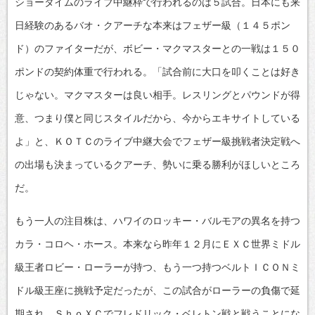
ショータイムのライブ中継枠で行われるのは５試合。日本にも来
日経験のあるバオ・クアーチな本来はフェザー級（１４５ポン
ド）のファイターだが、ボビー・マクマスターとの一戦は１５０
ポンドの契約体重で行われる。「試合前に大口を叩くことは好き
じゃない。マクマスターは良い相手。レスリングとパウンドが得
意、つまり僕と同じスタイルだから、今からエキサイトしている
よ」と、ＫＯＴＣのライブ中継大会でフェザー級挑戦者決定戦へ
の出場も決まっているクアーチ、勢いに乗る勝利がほしいところ
だ。
もう一人の注目株は、ハワイのロッキー・バルモアの異名を持つ
カラ・コロヘ・ホース。本来なら昨年１２月にＥＸＣ世界ミドル
級王者ロビー・ローラーが持つ、もう一つ持つベルトＩＣＯＮミ
ドル級王座に挑戦予定だったが、この試合がローラーの負傷で延
期され、ＳｈｏＸＣでフレドリック・ベレトン戦と戦うことにな