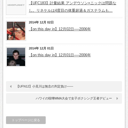
【UFC183】計量結果 アンデウソン×ニックは問題な
し。リネケルは4度目の体重超過＆ガステラムも…
2014年 12月 02日
【on this day in】12月02日──2006年
2014年 12月 01日
【on this day in】12月01日──2006年
【UFN12】小見川は無念の判定負け――
ハワイの喧嘩MMA大会で女子ボクシング王者デビュー
トップページに戻る