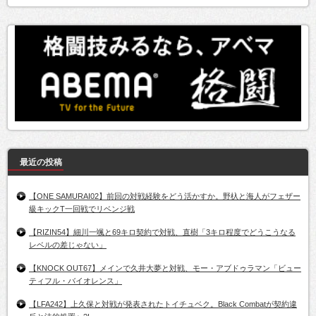
最近の投稿
【ONE SAMURAI02】前回の対戦経験をどう活かすか。野杁と海人がフェザー
級キックT一回戦でリベンジ戦
【RIZIN54】細川一颯と69キロ契約で対戦、直樹「3キロ程度でどうこうなる
レベルの差じゃない」
【KNOCK OUT67】メインで久井大夢と対戦、モー・アブドゥラマン「ビュー
ティフル・バイオレンス」
【LFA242】上久保と対戦が発表されたトイチュベク。Black Combatが契約違