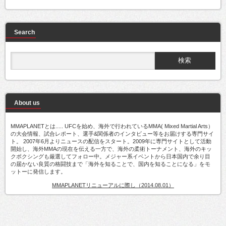
Search
About us
MMAPLANETとは..... UFCを始め、海外で行われているMMA( Mixed Martial Arts）
の大会情報、試合レポート、選手&関係者のインタビュー等をお届けする専門サイ
ト。 2007年6月よりニュースの配信をスタート。2009年に専門サイトとして活動
開始し、海外MMAの現在を伝える一方で、海外の柔術トーナメント、海外のキッ
クボクシングも厳選してフォロー中。メジャー系イベントから日本国内で余り目
の届かない良質の格闘技まで「海外を知ることで、国内を知ることになる」をモ
ットーに発信します。
MMAPLANETリニューアルに際し（2014.08.01）